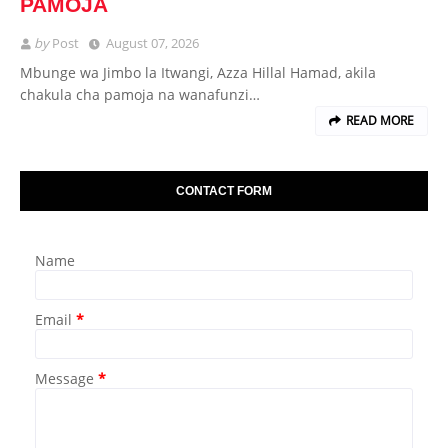
PAMOJA
by
Post
August 07, 2026
Mbunge wa Jimbo la Itwangi, Azza Hillal Hamad, akila
chakula cha pamoja na wanafunzi…
READ MORE
CONTACT FORM
Name
Email
*
Message
*