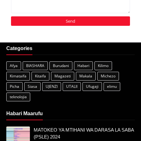
Categories
Afya
BIASHARA
Burudani
Habari
Kilimo
Kimataifa
Kitaifa
Magazeti
Makala
Michezo
Picha
Siasa
UJENZI
UTALII
Ufugaji
elimu
teknolojia
Habari Maarufu
MATOKEO YA MTIHANI WA DARASA LA SABA
(PSLE) 2024