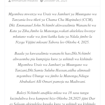
emmanuel mbatilo
October 04, 2025
Mgombea mwenza wa Urais wa Jamhuri ya Muungano wa
Tanzania kwa tiketi ya Chama Cha Mapinduzi (CCM),
Dkt. Emmanuel John Nchimbi akiwasalimia Wananchi wa
Kata ya Ziba,Jimbo la Manonga,wakati akielekea kwenye
mkutano wake wa jioni katika kata ya Ndala jimbo la
Nzega Vijijini mkoani Tabora leo Oktoba 4, 2025.
Baada ya kuwasalimia wananchi hao,Dkt.Nchimbi
aliwaomba pia kumpigia kura za ushindi wa kishindo
Mgombea Urais wa Jamhuri ya Muungano wa
Tanzani,Dkt.Samia Suluhu Hassan,aidha alimnadi
mgombea Ubunge wa jimbo la Manonga,Ndugu
Abubakari Alli Omari pamoja na Madiwani.
Balozi Nchimbi anafikia mkoa wa 18 sasa tangu
kuzinduliwa kwa kampeni hizo Oktoba 28,2025 jijini Dar
es Salaam,akiendelea kusaka kura za ushindi wa kishindo