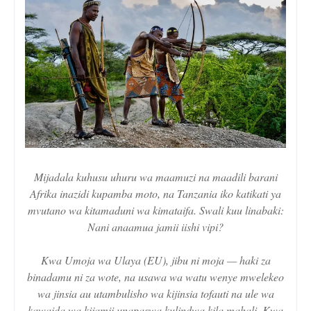
Mijadala kuhusu uhuru wa maamuzi na maadili barani
Afrika inazidi kupamba moto, na Tanzania iko katikati ya
mvutano wa kitamaduni wa kimataifa. Swali kuu linabaki:
Nani anaamua jamii iishi vipi?
Kwa Umoja wa Ulaya (EU), jibu ni moja — haki za
binadamu ni za wote, na usawa wa watu wenye mwelekeo
wa jinsia au utambulisho wa kijinsia tofauti na ule wa
kawaida wa kijamii unapaswa kulindwa kila mahali. Kwa