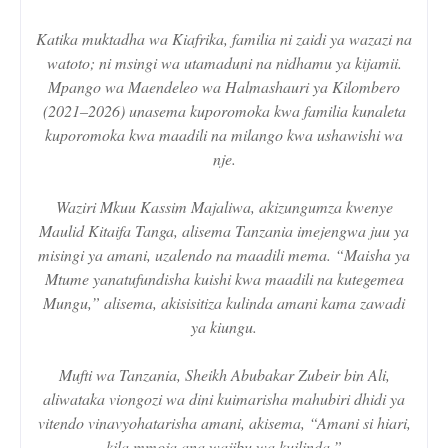
Katika muktadha wa Kiafrika, familia ni zaidi ya wazazi na
watoto; ni msingi wa utamaduni na nidhamu ya kijamii.
Mpango wa Maendeleo wa Halmashauri ya Kilombero
(2021–2026) unasema kuporomoka kwa familia kunaleta
kuporomoka kwa maadili na milango kwa ushawishi wa
nje.
Waziri Mkuu Kassim Majaliwa, akizungumza kwenye
Maulid Kitaifa Tanga, alisema Tanzania imejengwa juu ya
misingi ya amani, uzalendo na maadili mema. “Maisha ya
Mtume yanatufundisha kuishi kwa maadili na kutegemea
Mungu,” alisema, akisisitiza kulinda amani kama zawadi
ya kiungu.
Mufti wa Tanzania, Sheikh Abubakar Zubeir bin Ali,
aliwataka viongozi wa dini kuimarisha mahubiri dhidi ya
vitendo vinavyohatarisha amani, akisema, “Amani si hiari,
kila mmoja ana wajibu wa kuilinda.”