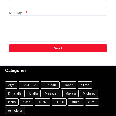
Message
*
Categories
Afya
BIASHARA
Burudani
Habari
Kilimo
Kimataifa
Kitaifa
Magazeti
Makala
Michezo
Picha
Siasa
UJENZI
UTALII
Ufugaji
elimu
teknolojia