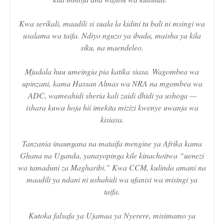
Kwa serikali, maadili si suala la kidini tu bali ni msingi wa
usalama wa taifa. Ndiyo nguzo ya ibada, maisha ya kila
siku, na maendeleo.
Mjadala huu umeingia pia katika siasa. Wagombea wa
upinzani, kama Hassan Almas wa NRA na mgombea wa
ADC, wameahidi sheria kali zaidi dhidi ya ushoga —
ishara kuwa hoja hii imekita mizizi kwenye uwanja wa
kisiasa.
Tanzania inaungana na mataifa mengine ya Afrika kama
Ghana na Uganda, yanayopinga kile kinachoitwa “uenezi
wa tamaduni za Magharibi.” Kwa CCM, kulinda amani na
maadili ya ndani ni ushahidi wa ufanisi wa misingi ya
taifa.
Kutoka falsafa ya Ujamaa ya Nyerere, misimamo ya