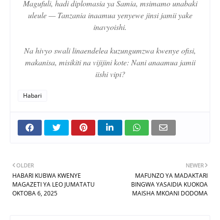
Magufuli, hadi diplomasia ya Samia, msimamo unabaki
uleule — Tanzania inaamua yenyewe jinsi jamii yake
inavyoishi.
Na hivyo swali linaendelea kuzungumzwa kwenye ofisi,
makanisa, misikiti na vijijini kote: Nani anaamua jamii
iishi vipi?
Habari
OLDER
NEWER
HABARI KUBWA KWENYE
MAFUNZO YA MADAKTARI
MAGAZETI YA LEO JUMATATU
BINGWA YASAIDIA KUOKOA
OKTOBA 6, 2025
MAISHA MKOANI DODOMA