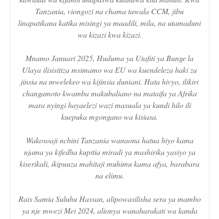
Tanzania, viongozi na chama tawala CCM, jibu
linapatikana katika misingi ya maadili, mila, na utamaduni
wa kizazi kwa kizazi.
Mnamo Januari 2025, Huduma ya Utafiti ya Bunge la
Ulaya ilisisitiza msimamo wa EU wa kuendeleza haki za
jinsia na mwelekeo wa kijinsia duniani. Hata hivyo, ilikiri
changamoto kwamba makubaliano na mataifa ya Afrika
mara nyingi hayaelezi wazi masuala ya kundi hilo ili
kuepuka mgongano wa kisiasa.
Wakosoaji nchini Tanzania wanaona hatua hiyo kama
njama ya kifedha kupitia miradi ya mashirika yasiyo ya
kiserikali, ikipuuza mahitaji muhimu kama afya, barabara
na elimu.
Rais Samia Suluhu Hassan, alipowasilisha sera ya mambo
ya nje mwezi Mei 2024, alionya wanaharakati wa kanda