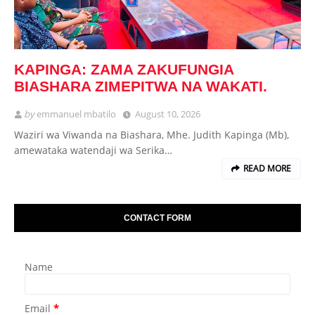
KAPINGA: ZAMA ZAKUFUNGIA
BIASHARA ZIMEPITWA NA WAKATI.
by
emmanuel mbatilo
August 10, 2026
Waziri wa Viwanda na Biashara, Mhe. Judith Kapinga (Mb),
amewataka watendaji wa Serika…
READ MORE
CONTACT FORM
Name
Email
*