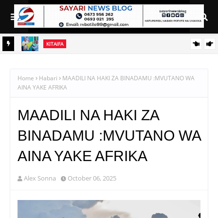
KITAIFA
A
NDEJEMBI AWASHA UMEME MWANUBI, ASEMA UMEME NI
HITAJI LA MSINGI KWA WATANZANIA
Home
Habari
MAADILI NA HAKI ZA BINADAMU :MVUTANO WA
AINA YAKE AFRIKA
MAADILI NA HAKI ZA
BINADAMU :MVUTANO WA
AINA YAKE AFRIKA
Alex Sonna
October 06, 2025