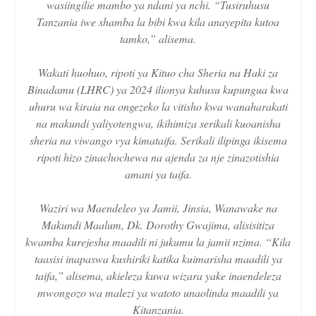
wasiingilie mambo ya ndani ya nchi. “Tusiruhusu
Tanzania iwe shamba la bibi kwa kila anayepita kutoa
tamko,” alisema.
Wakati huohuo, ripoti ya Kituo cha Sheria na Haki za
Binadamu (LHRC) ya 2024 ilionya kuhusu kupungua kwa
uhuru wa kiraia na ongezeko la vitisho kwa wanaharakati
na makundi yaliyotengwa, ikihimiza serikali kuoanisha
sheria na viwango vya kimataifa. Serikali ilipinga ikisema
ripoti hizo zinachochewa na ajenda za nje zinazotishia
amani ya taifa.
Waziri wa Maendeleo ya Jamii, Jinsia, Wanawake na
Makundi Maalum, Dk. Dorothy Gwajima, alisisitiza
kwamba kurejesha maadili ni jukumu la jamii nzima. “Kila
taasisi inapaswa kushiriki katika kuimarisha maadili ya
taifa,” alisema, akieleza kuwa wizara yake inaendeleza
mwongozo wa malezi ya watoto unaolinda maadili ya
Kitanzania.