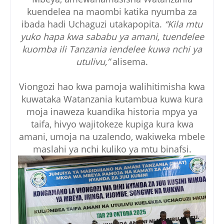
kuendelea na maombi katika nyumba za
ibada hadi Uchaguzi utakapopita.
“Kila mtu
yuko hapa kwa sababu ya amani, tuendelee
kuomba ili Tanzania iendelee kuwa nchi ya
utulivu,”
alisema.
Viongozi hao kwa pamoja walihitimisha kwa
kuwataka Watanzania kutambua kuwa kura
moja inaweza kuandika historia mpya ya
taifa, hivyo wajitokeze kupiga kura kwa
amani, umoja na uzalendo, wakiweka mbele
maslahi ya nchi kuliko ya mtu binafsi.