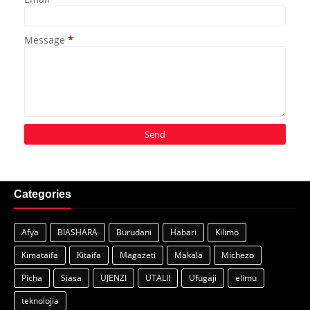
Message
*
Categories
Afya
BIASHARA
Burudani
Habari
Kilimo
Kimataifa
Kitaifa
Magazeti
Makala
Michezo
Picha
Siasa
UJENZI
UTALII
Ufugaji
elimu
teknolojia