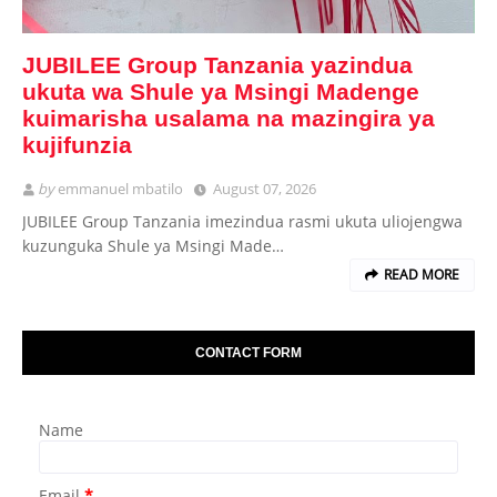
JUBILEE Group Tanzania yazindua
ukuta wa Shule ya Msingi Madenge
kuimarisha usalama na mazingira ya
kujifunzia
by
emmanuel mbatilo
August 07, 2026
JUBILEE Group Tanzania imezindua rasmi ukuta uliojengwa
kuzunguka Shule ya Msingi Made…
READ MORE
CONTACT FORM
Name
Email
*