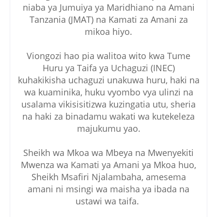
niaba ya Jumuiya ya Maridhiano na Amani
Tanzania (JMAT) na Kamati za Amani za
mikoa hiyo.
Viongozi hao pia walitoa wito kwa Tume
Huru ya Taifa ya Uchaguzi (INEC)
kuhakikisha uchaguzi unakuwa huru, haki na
wa kuaminika, huku vyombo vya ulinzi na
usalama vikisisitizwa kuzingatia utu, sheria
na haki za binadamu wakati wa kutekeleza
majukumu yao.
Sheikh wa Mkoa wa Mbeya na Mwenyekiti
Mwenza wa Kamati ya Amani ya Mkoa huo,
Sheikh Msafiri Njalambaha, amesema
amani ni msingi wa maisha ya ibada na
ustawi wa taifa.