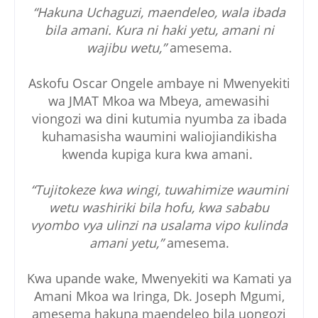
“Hakuna Uchaguzi, maendeleo, wala ibada
bila amani. Kura ni haki yetu, amani ni
wajibu wetu,”
amesema.
Askofu Oscar Ongele ambaye ni Mwenyekiti
wa JMAT Mkoa wa Mbeya, amewasihi
viongozi wa dini kutumia nyumba za ibada
kuhamasisha waumini waliojiandikisha
kwenda kupiga kura kwa amani.
“Tujitokeze kwa wingi, tuwahimize waumini
wetu washiriki bila hofu, kwa sababu
vyombo vya ulinzi na usalama vipo kulinda
amani yetu,”
amesema.
Kwa upande wake, Mwenyekiti wa Kamati ya
Amani Mkoa wa Iringa, Dk. Joseph Mgumi,
amesema hakuna maendeleo bila uongozi