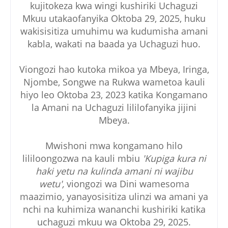
kujitokeza kwa wingi kushiriki Uchaguzi
Mkuu utakaofanyika Oktoba 29, 2025, huku
wakisisitiza umuhimu wa kudumisha amani
kabla, wakati na baada ya Uchaguzi huo.
Viongozi hao kutoka mikoa ya Mbeya, Iringa,
Njombe, Songwe na Rukwa wametoa kauli
hiyo leo Oktoba 23, 2023 katika Kongamano
la Amani na Uchaguzi lililofanyika jijini
Mbeya.
Mwishoni mwa kongamano hilo
lililoongozwa na kauli mbiu
'Kupiga kura ni
haki yetu na kulinda amani ni wajibu
wetu',
viongozi wa Dini wamesoma
maazimio, yanayosisitiza ulinzi wa amani ya
nchi na kuhimiza wananchi kushiriki katika
uchaguzi mkuu wa Oktoba 29, 2025.