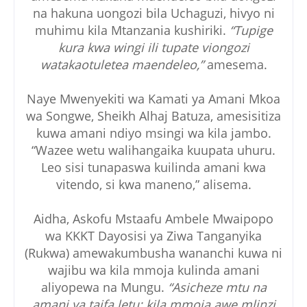
na hakuna uongozi bila Uchaguzi, hivyo ni
muhimu kila Mtanzania kushiriki.
“Tupige
kura kwa wingi ili tupate viongozi
watakaotuletea maendeleo,”
amesema.
Naye Mwenyekiti wa Kamati ya Amani Mkoa
wa Songwe, Sheikh Alhaj Batuza, amesisitiza
kuwa amani ndiyo msingi wa kila jambo.
“Wazee wetu walihangaika kuupata uhuru.
Leo sisi tunapaswa kuilinda amani kwa
vitendo, si kwa maneno,” alisema.
Aidha, Askofu Mstaafu Ambele Mwaipopo
wa KKKT Dayosisi ya Ziwa Tanganyika
(Rukwa) amewakumbusha wananchi kuwa ni
wajibu wa kila mmoja kulinda amani
aliyopewa na Mungu.
“Asicheze mtu na
amani ya taifa letu; kila mmoja awe mlinzi