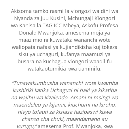
Akisoma tamko rasmi la viongozi wa dini wa
Nyanda za Juu Kusini, Mchungaji Kiongozi
wa Kanisa la TAG ICC Mbeya, Askofu Profesa
Donald Mwanjoka, amesema moja ya
maazimio ni kuwataka wananchi wote
waliopata nafasi ya kujiandikisha kujitokeza
siku ya uchaguzi, kufanya maamuzi ya
busara na kuchagua viongozi waadilifu
watakaotumikia kwa uaminifu.
“Tunawakumbusha wananchi wote kwamba
kushiriki katika Uchaguzi ni haki ya kikatiba
na wajibu wa kizalendo. Amani ni msingi wa
maendeleo ya kijamii, kiuchumi na kiroho,
hivyo tofauti za kisiasa hazipaswi kuwa
chanzo cha chuki, maandamano au
vurugu,”
amesema Prof. Mwanjoka, kwa