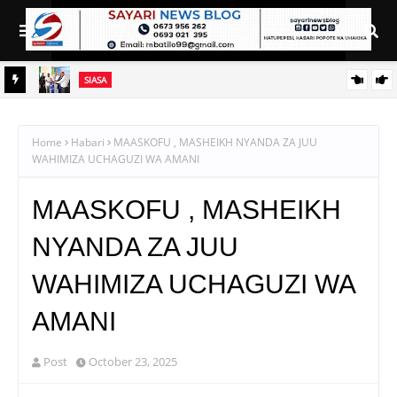
SIASA
i
WATOTO WAFUNDISHWE KUPINGA RUSHWA WAKIWA
WADOGO -RC DKT.BATILDA
Home
Habari
MAASKOFU , MASHEIKH NYANDA ZA JUU
WAHIMIZA UCHAGUZI WA AMANI
MAASKOFU , MASHEIKH
NYANDA ZA JUU
WAHIMIZA UCHAGUZI WA
AMANI
Post
October 23, 2025