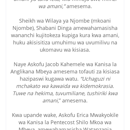
wa amani,”
amesema.
Sheikh wa Wilaya ya Njombe (mkoani
Njombe), Shabani Dinga amewahamasisha
wananchi kujitokeza kupiga kura kwa amani,
huku akisisitiza umuhimu wa uvumilivu na
ukomavu wa kisiasa.
Naye Askofu Jacob Kahemele wa Kanisa la
Anglikana Mbeya amesema tofauti za kisiasa
hazipaswi kugawa watu.
“Uchaguzi ni
mchakato wa kawaida wa kidemokrasia.
Tuwe na hekima, tuvumiliane, tushiriki kwa
amani,
” amesema.
Kwa upande wake, Askofu Erica Mwakyokile
wa Kanisa la Pentecost Shilo Mkoa wa
Mbeya, amewahamasisha Watanzania