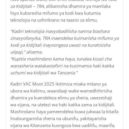
za Kidijitali – TRA
, alibainisha dhamira ya mamlaka
hiyo kuboresha mifumo ya kodi kwa kutumia
teknolojia na ushirikiano na taasisi za elimu.
“Kadiri teknolojia inavyobadilisha namna biashara
zinavyofanyika, TRA inaendelea kuimarisha mifumo ya
kodi ya kidijitali inayoongeza uwazi na kurahisisha
ulipaji,” alisema.
“Kupitia mashindano kama haya, tunalea kizazi cha
wanasheria watakaotafsiri na kusimamia haki katika
uchumi wa kidijitali wa Tanzania.”
Kadiri VAC Moot 2025 ikitimiza miaka mitano ya
ubora wa kielimu, waandaaji wake wamedhihirisha
dhamira ya kuendeleza elimu ya sheria, uwezeshaji
wa vijana, na utetezi wa haki katika zama za kidijitali.
Mashindano haya yameendelea kuwa jukwaa la kitaifa
linalounganisha sheria na ubunifu, yakitayarisha
vijana wa Kitanzania kuongoza kwa uadilifu, maarifa,