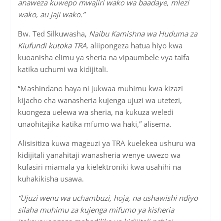
anaweza kuwepo mwajiri wako wa baadaye, mlezi
wako, au jaji wako.”
Bw. Ted Silkuwasha,
Naibu Kamishna wa Huduma za
Kiufundi kutoka TRA
, aliipongeza hatua hiyo kwa
kuoanisha elimu ya sheria na vipaumbele vya taifa
katika uchumi wa kidijitali.
“Mashindano haya ni jukwaa muhimu kwa kizazi
kijacho cha wanasheria kujenga ujuzi wa utetezi,
kuongeza uelewa wa sheria, na kukuza weledi
unaohitajika katika mfumo wa haki,” alisema.
Alisisitiza kuwa mageuzi ya TRA kuelekea ushuru wa
kidijitali yanahitaji wanasheria wenye uwezo wa
kufasiri miamala ya kielektroniki kwa usahihi na
kuhakikisha usawa.
“Ujuzi wenu wa uchambuzi, hoja, na ushawishi ndiyo
silaha muhimu za kujenga mifumo ya kisheria