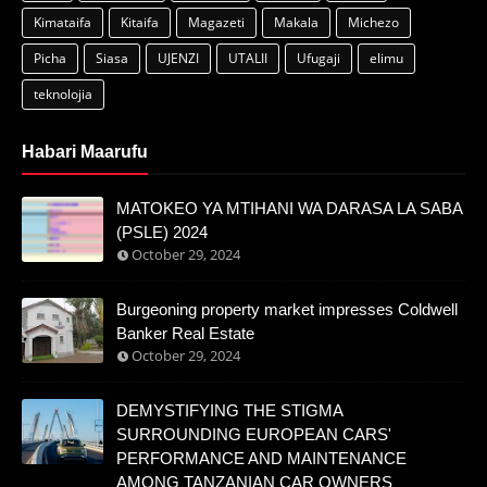
Kimataifa
Kitaifa
Magazeti
Makala
Michezo
Picha
Siasa
UJENZI
UTALII
Ufugaji
elimu
teknolojia
Habari Maarufu
MATOKEO YA MTIHANI WA DARASA LA SABA
(PSLE) 2024
October 29, 2024
Burgeoning property market impresses Coldwell
Banker Real Estate
October 29, 2024
DEMYSTIFYING THE STIGMA
SURROUNDING EUROPEAN CARS'
PERFORMANCE AND MAINTENANCE
AMONG TANZANIAN CAR OWNERS