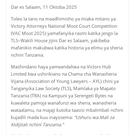
Dar es Salaam, 11 Oktoba 2025
Toleo la tano na maadhimisho ya miaka mitano ya
Victory Attorneys National Moot Court Competition
(VAC Moot 2025) yamefanyika rasmi katika jengo la
TLS–Wakili House jijini Dar es Salaam, yakibeba
mafanikio makubwa katika historia ya elimu ya sheria
nchini Tanzania.
Mashindano haya yameandaliwa na Victors Hub
Limited kwa ushirikiano na Chama cha Wanasheria
Vijana (Association of Young Lawyers – AYL) chini ya
Tanganyika Law Society (TLS), Mamlaka ya Mapato
Tanzania (TRA) na Kampuni ya Serengeti Bytes na
kuwaleta pamoja wanafunzi wa sheria, wanasheria
wataalamu, na majaji kutoka taasisi mbalimbali nchini
kujadili mada kuu inayosema:
“Ushuru wa Mali za
Kidijitali nchini Tanzania.”