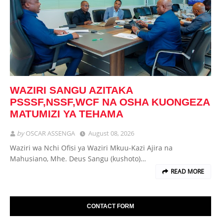
WAZIRI SANGU AZITAKA
PSSSF,NSSF,WCF NA OSHA KUONGEZA
MATUMIZI YA TEHAMA
by
OSCAR ASSENGA
August 08, 2026
Waziri wa Nchi Ofisi ya Waziri Mkuu-Kazi Ajira na
Mahusiano, Mhe. Deus Sangu (kushoto)…
READ MORE
CONTACT FORM