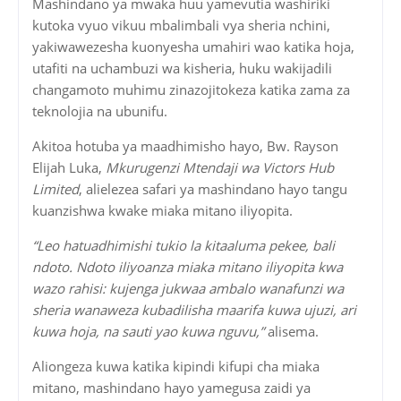
Mashindano ya mwaka huu yamevutia washiriki
kutoka vyuo vikuu mbalimbali vya sheria nchini,
yakiwawezesha kuonyesha umahiri wao katika hoja,
utafiti na uchambuzi wa kisheria, huku wakijadili
changamoto muhimu zinazojitokeza katika zama za
teknolojia na ubunifu.
Akitoa hotuba ya maadhimisho hayo, Bw. Rayson
Elijah Luka,
Mkurugenzi Mtendaji wa Victors Hub
Limited
, alielezea safari ya mashindano hayo tangu
kuanzishwa kwake miaka mitano iliyopita.
“Leo hatuadhimishi tukio la kitaaluma pekee, bali
ndoto. Ndoto iliyoanza miaka mitano iliyopita kwa
wazo rahisi: kujenga jukwaa ambalo wanafunzi wa
sheria wanaweza kubadilisha maarifa kuwa ujuzi, ari
kuwa hoja, na sauti yao kuwa nguvu,”
alisema.
Aliongeza kuwa katika kipindi kifupi cha miaka
mitano, mashindano hayo yamegusa zaidi ya