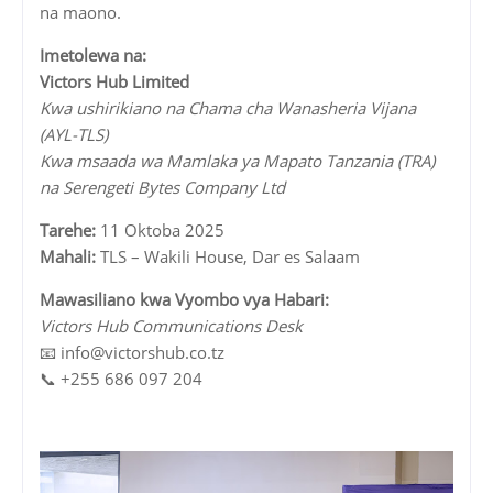
na maono.
Imetolewa na:
Victors Hub Limited
Kwa ushirikiano na Chama cha Wanasheria Vijana
(AYL-TLS)
Kwa msaada wa Mamlaka ya Mapato Tanzania (TRA)
na Serengeti Bytes Company Ltd
Tarehe:
11 Oktoba 2025
Mahali:
TLS – Wakili House, Dar es Salaam
Mawasiliano kwa Vyombo vya Habari:
Victors Hub Communications Desk
📧
info@victorshub.co.tz
📞
+255 686 097 204