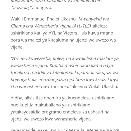
itakayouongoza mabadiliko ya kidijitali nchini
Tanzania,”
aliongeza.
Wakili Emmanuel Phalet Ukashu,
Mwenyekiti wa
Chama cha Wanasheria Vijana (AYL-TLS)
, alieleza
ushirikiano kati ya AYL na Victors Hub kuwa mfano
bora wa malezi ya kitaaluma na ujenzi wa uwezo wa
vijana.
“AYL ipo kuwezesha, kulea, na kuwakilisha maslahi ya
wanasheria vijana. Kupitia mashindano kama haya,
tunakuza maadili ya kitaaluma, kujiamini, na ujuzi wa
kujenga hoja zinazoangazia njia bora kwa kizazi kipya
cha wanasheria wa Tanzania,”
alisema Wakili Ukashu.
Aidha, alisisitiza dhamira ya kuendeleza ushirikiano
huo kupitia makubaliano ya ushirikiano
yatakayosaidia programu endelevu za ushauri na
ujenzi wa uwezo kwa wanasheria vijana.
Kwa upande wake, Bw. Erick Mabula,
Meneja wa Kodi