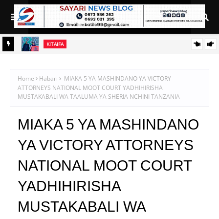
KITAIFA
RAIS SAMIA AIELEKEZA TAMISEMI KUSIMAMIA HUDUMA ZA
UGANI KWA TIJA NA UFANISI
Home
Habari
MIAKA 5 YA MASHINDANO YA VICTORY
ATTORNEYS NATIONAL MOOT COURT YADHIHIRISHA
MUSTAKABALI WA TAALUMA YA SHERIA NCHINI TANZANIA
MIAKA 5 YA MASHINDANO
YA VICTORY ATTORNEYS
NATIONAL MOOT COURT
YADHIHIRISHA
MUSTAKABALI WA