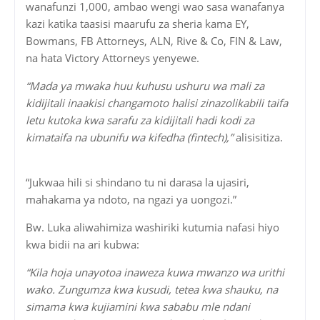
wanafunzi 1,000, ambao wengi wao sasa wanafanya
kazi katika taasisi maarufu za sheria kama EY,
Bowmans, FB Attorneys, ALN, Rive & Co, FIN & Law,
na hata Victory Attorneys yenyewe.
“Mada ya mwaka huu kuhusu ushuru wa mali za
kidijitali inaakisi changamoto halisi zinazolikabili taifa
letu kutoka kwa sarafu za kidijitali hadi kodi za
kimataifa na ubunifu wa kifedha (fintech),”
alisisitiza.
“Jukwaa hili si shindano tu ni darasa la ujasiri,
mahakama ya ndoto, na ngazi ya uongozi.”
Bw. Luka aliwahimiza washiriki kutumia nafasi hiyo
kwa bidii na ari kubwa:
“Kila hoja unayotoa inaweza kuwa mwanzo wa urithi
wako. Zungumza kwa kusudi, tetea kwa shauku, na
simama kwa kujiamini kwa sababu mle ndani