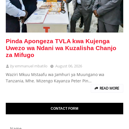
Pinda Apongeza TVLA kwa Kujenga
Uwezo wa Ndani wa Kuzalisha Chanjo
za Mifugo
by
emmanuel mbatilo
August 06, 2026
Waziri Mkuu Mstaafu wa Jamhuri ya Muungano wa
Tanzania, Mhe. Mizengo Kayanza Peter Pin…
READ MORE
CONTACT FORM
Name