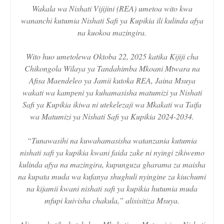
Wakala wa Nishati Vijijini (REA) umetoa wito kwa
wananchi kutumia Nishati Safi ya Kupikia ili kulinda afya
na kuokoa mazingira.
Wito huo umetolewa Oktoba 22, 2025 katika Kijiji cha
Chikongola Wilaya ya Tandahimba Mkoani Mtwara na
Afisa Maendeleo ya Jamii kutoka REA, Jaina Msuya
wakati wa kampeni ya kuhamasisha matumizi ya Nishati
Safi ya Kupikia ikiwa ni utekelezaji wa Mkakati wa Taifa
wa Matumizi ya Nishati Safi ya Kupikia 2024-2034.
“Tunawasihi na kuwahamasisha watanzania kutumia
nishati safi ya kupikia kwani faida zake ni nyingi zikiwemo
kulinda afya na mazingira, kupunguza gharama za maisha
na kupata muda wa kufanya shughuli nyingine za kiuchumi
na kijamii kwani nishati safi ya kupikia hutumia muda
mfupi kuivisha chakula,” alisisitiza Msuya.