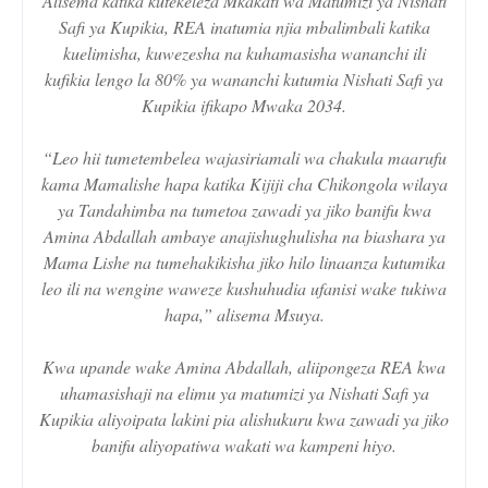
Alisema katika kutekeleza Mkakati wa Matumizi ya Nishati
Safi ya Kupikia, REA inatumia njia mbalimbali katika
kuelimisha, kuwezesha na kuhamasisha wananchi ili
kufikia lengo la 80% ya wananchi kutumia Nishati Safi ya
Kupikia ifikapo Mwaka 2034.
“Leo hii tumetembelea wajasiriamali wa chakula maarufu
kama Mamalishe hapa katika Kijiji cha Chikongola wilaya
ya Tandahimba na tumetoa zawadi ya jiko banifu kwa
Amina Abdallah ambaye anajishughulisha na biashara ya
Mama Lishe na tumehakikisha jiko hilo linaanza kutumika
leo ili na wengine waweze kushuhudia ufanisi wake tukiwa
hapa,” alisema Msuya.
Kwa upande wake Amina Abdallah, aliipongeza REA kwa
uhamasishaji na elimu ya matumizi ya Nishati Safi ya
Kupikia aliyoipata lakini pia alishukuru kwa zawadi ya jiko
banifu aliyopatiwa wakati wa kampeni hiyo.