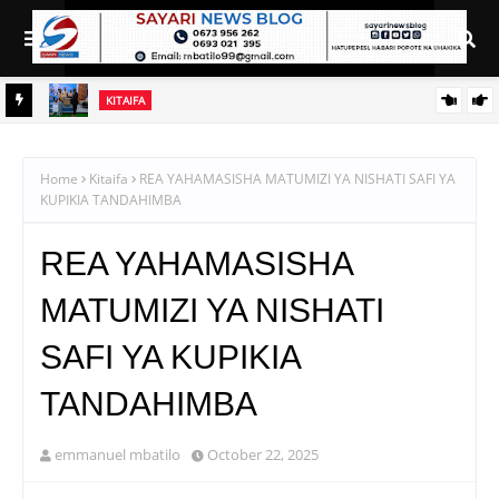
KITAIFA
alisha
MFUMO WA M+2 WAIMARISHA UHAKIKA WA MAFUTA NCHINI
Home
Kitaifa
REA YAHAMASISHA MATUMIZI YA NISHATI SAFI YA
KUPIKIA TANDAHIMBA
REA YAHAMASISHA
MATUMIZI YA NISHATI
SAFI YA KUPIKIA
TANDAHIMBA
emmanuel mbatilo
October 22, 2025