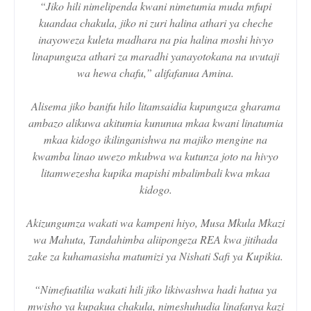
“Jiko hili nimelipenda kwani nimetumia muda mfupi
kuandaa chakula, jiko ni zuri halina athari ya cheche
inayoweza kuleta madhara na pia halina moshi hivyo
linapunguza athari za maradhi yanayotokana na uvutaji
wa hewa chafu,” alifafanua Amina.
Alisema jiko banifu hilo litamsaidia kupunguza gharama
ambazo alikuwa akitumia kununua mkaa kwani linatumia
mkaa kidogo ikilinganishwa na majiko mengine na
kwamba linao uwezo mkubwa wa kutunza joto na hivyo
litamwezesha kupika mapishi mbalimbali kwa mkaa
kidogo.
Akizungumza wakati wa kampeni hiyo, Musa Mkula Mkazi
wa Mahuta, Tandahimba aliipongeza REA kwa jitihada
zake za kuhamasisha matumizi ya Nishati Safi ya Kupikia.
“Nimefuatilia wakati hili jiko likiwashwa hadi hatua ya
mwisho ya kupakua chakula, nimeshuhudia linafanya kazi