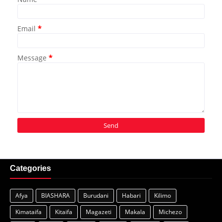
Email
*
Message
*
Categories
Afya
BIASHARA
Burudani
Habari
Kilimo
Kimataifa
Kitaifa
Magazeti
Makala
Michezo