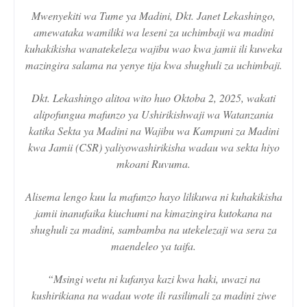
Mwenyekiti wa Tume ya Madini, Dkt. Janet Lekashingo,
amewataka wamiliki wa leseni za uchimbaji wa madini
kuhakikisha wanatekeleza wajibu wao kwa jamii ili kuweka
mazingira salama na yenye tija kwa shughuli za uchimbaji.
Dkt. Lekashingo alitoa wito huo Oktoba 2, 2025, wakati
alipofungua mafunzo ya Ushirikishwaji wa Watanzania
katika Sekta ya Madini na Wajibu wa Kampuni za Madini
kwa Jamii (CSR) yaliyowashirikisha wadau wa sekta hiyo
mkoani Ruvuma.
Alisema lengo kuu la mafunzo hayo lilikuwa ni kuhakikisha
jamii inanufaika kiuchumi na kimazingira kutokana na
shughuli za madini, sambamba na utekelezaji wa sera za
maendeleo ya taifa.
“Msingi wetu ni kufanya kazi kwa haki, uwazi na
kushirikiana na wadau wote ili rasilimali za madini ziwe