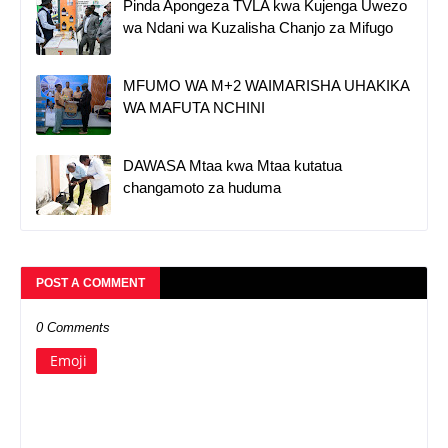
Pinda Apongeza TVLA kwa Kujenga Uwezo
wa Ndani wa Kuzalisha Chanjo za Mifugo
MFUMO WA M+2 WAIMARISHA UHAKIKA
WA MAFUTA NCHINI
DAWASA Mtaa kwa Mtaa kutatua
changamoto za huduma
POST A COMMENT
0 Comments
Emoji