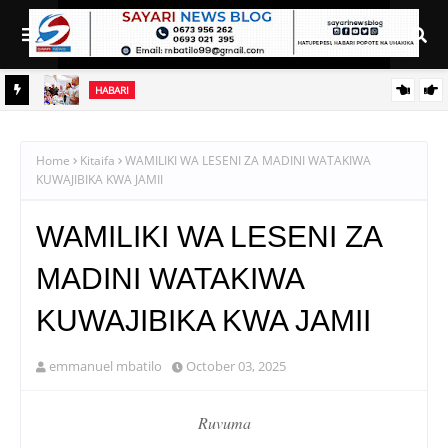
HABARI
MATI
WAJASIRIAMALI KUTOKA PEMBA WATEMBELEA BANDA LA
WMA NANE NANE, WAPATA ELIMU YA VIPIMO
Home
Kitaifa
WAMILIKI WA LESENI ZA MADINI WATAKIWA
KUWAJIBIKA KWA JAMII
WAMILIKI WA LESENI ZA
MADINI WATAKIWA
KUWAJIBIKA KWA JAMII
emmanuel mbatilo
October 03, 2025
Ruvuma