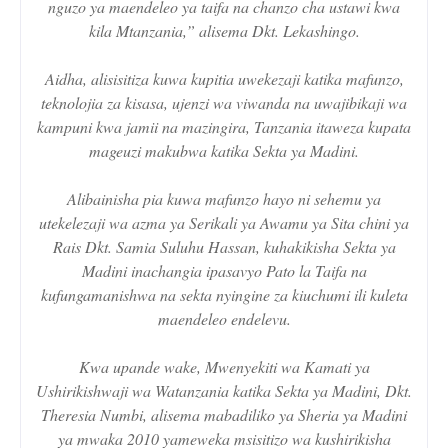
nguzo ya maendeleo ya taifa na chanzo cha ustawi kwa
kila Mtanzania,” alisema Dkt. Lekashingo.
Aidha, alisisitiza kuwa kupitia uwekezaji katika mafunzo,
teknolojia za kisasa, ujenzi wa viwanda na uwajibikaji wa
kampuni kwa jamii na mazingira, Tanzania itaweza kupata
mageuzi makubwa katika Sekta ya Madini.
Alibainisha pia kuwa mafunzo hayo ni sehemu ya
utekelezaji wa azma ya Serikali ya Awamu ya Sita chini ya
Rais Dkt. Samia Suluhu Hassan, kuhakikisha Sekta ya
Madini inachangia ipasavyo Pato la Taifa na
kufungamanishwa na sekta nyingine za kiuchumi ili kuleta
maendeleo endelevu.
Kwa upande wake, Mwenyekiti wa Kamati ya
Ushirikishwaji wa Watanzania katika Sekta ya Madini, Dkt.
Theresia Numbi, alisema mabadiliko ya Sheria ya Madini
ya mwaka 2010 yameweka msisitizo wa kushirikisha