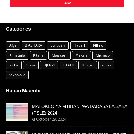
Categories
Afya
BIASHARA
Burudani
Habari
Kilimo
Kimataifa
Kitaifa
Magazeti
Makala
Michezo
Picha
Siasa
UJENZI
UTALII
Ufugaji
elimu
teknolojia
Habari Maarufu
MATOKEO YA MTIHANI WA DARASA LA SABA
(PSLE) 2024
October 29, 2024