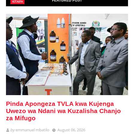
FEATURED POST
KITAIFA
Pinda Apongeza TVLA kwa Kujenga
Uwezo wa Ndani wa Kuzalisha Chanjo
za Mifugo
by
emmanuel mbatilo
August 06, 2026