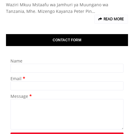
Waziri Mkuu Mstaafu wa Jamhuri ya Muungano wa
Tanzania, Mhe. Mizengo Kayanza Peter Pin…
READ MORE
CONTACT FORM
Name
Email
*
Message
*