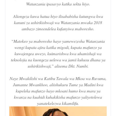
Watanzania ipasavyo katika sekta hiyo.
Aliongeza kuwa hatua hiyo ilisababisha kutungwa kwa
kanuni za ushirikishwaji wa Watanzania mwaka 2018
ambazo zimeendelea kufanyiwa maboresho.
“Matokeo ya maboresho hayo yamewezesha Watanzania
wengi kupata ajira katika migodi, kupata mafunzo ya
kuwajengea uwezo, kuimarishwa kwa uhamishaji wa
teknolojia na kuongeza uelewa wa jamii kuhusu dhana ya
ushirikishwaji,” alisema Dkt. Numbi.
Naye Mwakilishi wa Katibu Tawala wa Mkoa wa Ruvuma,
Jumanne Mwankhoo, aliishukuru Tume ya Madini kwa
kupeleka mafunzo hayo mkoani humo kwa mara ya
kwanza na kuahidi kuhakikisha mafunzo yaliyotolewa
yanatekelezwa kikamilifu.