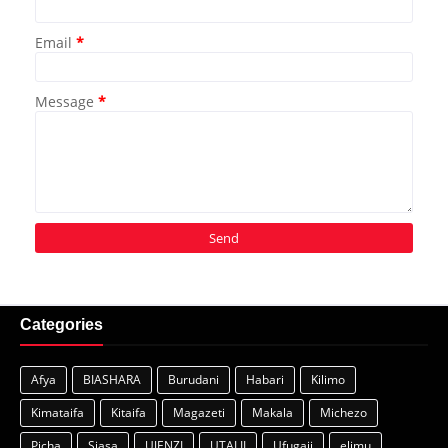
Email
*
Message
*
Categories
Afya
BIASHARA
Burudani
Habari
Kilimo
Kimataifa
Kitaifa
Magazeti
Makala
Michezo
Picha
Siasa
UJENZI
UTALII
Ufugaji
elimu