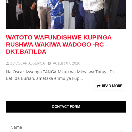
WATOTO WAFUNDISHWE KUPINGA
RUSHWA WAKIWA WADOGO -RC
DKT.BATILDA
by
OSCAR ASSENGA
August 07, 2026
Na Oscar Assenga,TANGA Mkuu wa Mkoa wa Tanga, Dk.
Batilda Burian, ametaka elimu ya kup…
READ MORE
CONTACT FORM
Name