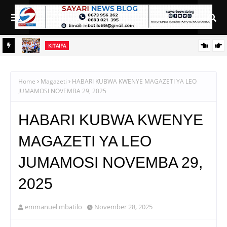
KITAIFA
WAFANYABIASHARA WA MADUKA YA SIMU KARIAKOO WAPATA
FURSA YA KUELEZA CHANGAMOTO ZAO KWA TRA
Home
Magazeti
HABARI KUBWA KWENYE MAGAZETI YA LEO
JUMAMOSI NOVEMBA 29, 2025
HABARI KUBWA KWENYE
MAGAZETI YA LEO
JUMAMOSI NOVEMBA 29,
2025
emmanuel mbatilo
November 28, 2025