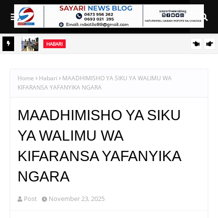
HABARI
SERIKALI YATENGA BILIONI 38 KUPIMA VIJIJI VYOTE
TANZANIA, YAAGIZA KLINIKI ZA ARDHI KILA KATA
Home
Habari
MAADHIMISHO YA SIKU YA WALIMU WA
KIFARANSA YAFANYIKA NGARA
MAADHIMISHO YA SIKU
YA WALIMU WA
KIFARANSA YAFANYIKA
NGARA
Post
November 23, 2025