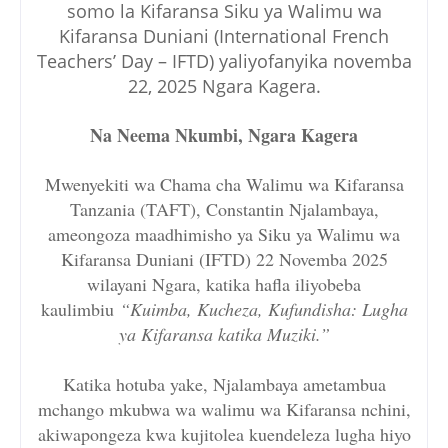
somo la Kifaransa Siku ya Walimu wa
Kifaransa Duniani (International French
Teachers’ Day – IFTD) yaliyofanyika novemba
22, 2025 Ngara Kagera.
Na Neema Nkumbi, Ngara Kagera
Mwenyekiti wa Chama cha Walimu wa Kifaransa
Tanzania (TAFT), Constantin Njalambaya,
ameongoza maadhimisho ya Siku ya Walimu wa
Kifaransa Duniani (IFTD) 22 Novemba 2025
wilayani Ngara, katika hafla iliyobeba
kaulimbiu
“Kuimba, Kucheza, Kufundisha: Lugha
ya Kifaransa katika Muziki.”
Katika hotuba yake, Njalambaya ametambua
mchango mkubwa wa walimu wa Kifaransa nchini,
akiwapongeza kwa kujitolea kuendeleza lugha hiyo