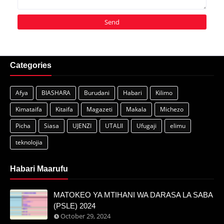
Categories
Afya
BIASHARA
Burudani
Habari
Kilimo
Kimataifa
Kitaifa
Magazeti
Makala
Michezo
Picha
Siasa
UJENZI
UTALII
Ufugaji
elimu
teknolojia
Habari Maarufu
MATOKEO YA MTIHANI WA DARASA LA SABA
(PSLE) 2024
October 29, 2024