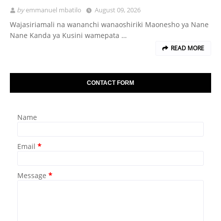
by
emmanuel mbatilo
August 09, 2026
Wajasiriamali na wananchi wanaoshiriki Maonesho ya Nane
Nane Kanda ya Kusini wamepata …
READ MORE
CONTACT FORM
Name
Email
*
Message
*