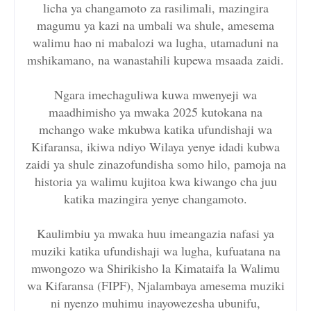
licha ya changamoto za rasilimali, mazingira
magumu ya kazi na umbali wa shule, amesema
walimu hao ni mabalozi wa lugha, utamaduni na
mshikamano, na wanastahili kupewa msaada zaidi.
Ngara imechaguliwa kuwa mwenyeji wa
maadhimisho ya mwaka 2025 kutokana na
mchango wake mkubwa katika ufundishaji wa
Kifaransa, ikiwa ndiyo Wilaya yenye idadi kubwa
zaidi ya shule zinazofundisha somo hilo, pamoja na
historia ya walimu kujitoa kwa kiwango cha juu
katika mazingira yenye changamoto.
Kaulimbiu ya mwaka huu imeangazia nafasi ya
muziki katika ufundishaji wa lugha, kufuatana na
mwongozo wa Shirikisho la Kimataifa la Walimu
wa Kifaransa (FIPF), Njalambaya amesema muziki
ni nyenzo muhimu inayowezesha ubunifu,