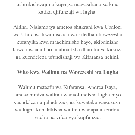
ushirikishwaji na kujenga mawasiliano ya kina
katika ujifunzaji wa lugha.
Aidha, Njalambaya ametoa shukrani kwa Ubalozi
wa Ufaransa kwa msaada wa kifedha uliowezesha
kufanyika kwa maadhimisho hayo, akibainisha
kuwa msaada huo unaimarisha dhamira ya kukuza
na kuendeleza ufundishaji wa Kifaransa nchini.
Wito kwa Walimu na Wawezeshi wa Lugha
Walimu mstaafu wa Kifaransa, Andrea Isaya,
amewahimiza walimu wanaofundisha lugha hiyo
kuendelea na juhudi zao, na kuwataka wawezeshi
wa lugha kuhakikisha walimu wanapata semina,
vitabu na vifaa vya kujifunzia.