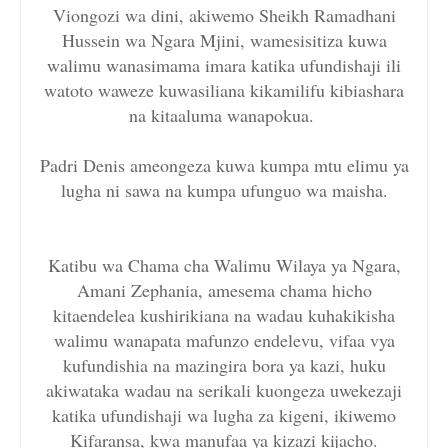
Viongozi wa dini, akiwemo Sheikh Ramadhani
Hussein wa Ngara Mjini, wamesisitiza kuwa
walimu wanasimama imara katika ufundishaji ili
watoto waweze kuwasiliana kikamilifu kibiashara
na kitaaluma wanapokua.
Padri Denis ameongeza kuwa kumpa mtu elimu ya
lugha ni sawa na kumpa ufunguo wa maisha.
Katibu wa Chama cha Walimu Wilaya ya Ngara,
Amani Zephania, amesema chama hicho
kitaendelea kushirikiana na wadau kuhakikisha
walimu wanapata mafunzo endelevu, vifaa vya
kufundishia na mazingira bora ya kazi, huku
akiwataka wadau na serikali kuongeza uwekezaji
katika ufundishaji wa lugha za kigeni, ikiwemo
Kifaransa, kwa manufaa ya kizazi kijacho.