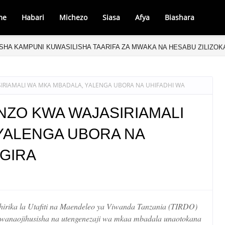
me
Habari
Michezo
Siasa
Afya
Biashara
HA KAMPUNI KUWASILISHA TAARIFA ZA MWAKA NA HESABU ZILIZO
IRIAMALI WA MKA MBADALA, YALENGA UBORA NA UHIFADHI WA
NZO KWA WAJASIRIAMALI
YALENGA UBORA NA
NGIRA
ika la Utafiti na Maendeleo ya Viwanda Tanzania (TIRDO)
 wanaojihusisha na utengenezaji wa mkaa mbadala unaotokana