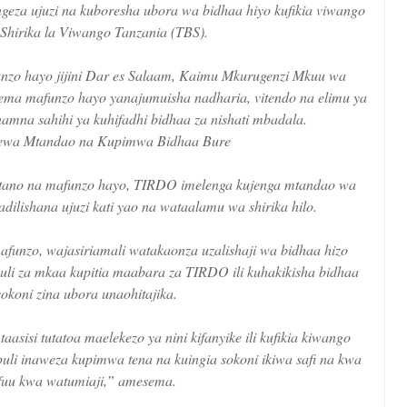
ngeza ujuzi na kuboresha ubora wa bidhaa hiyo kufikia viwango
Shirika la Viwango Tanzania (TBS).
nzo hayo jijini Dar es Salaam, Kaimu Mkurugenzi Mkuu wa
a mafunzo hayo yanajumuisha nadharia, vitendo na elimu ya
amna sahihi ya kuhifadhi bidhaa za nishati mbadala.
gewa Mtandao na Kupimwa Bidhaa Bure
tano na mafunzo hayo, TIRDO imelenga kujenga mtandao wa
ilishana ujuzi kati yao na wataalamu wa shirika hilo.
funzo, wajasiriamali watakaonza uzalishaji wa bidhaa hizo
i za mkaa kupitia maabara za TIRDO ili kuhakikisha bidhaa
sokoni zina ubora unaohitajika.
asisi tutatoa maelekezo ya nini kifanyike ili kufikia kiwango
li inaweza kupimwa tena na kuingia sokoni ikiwa safi na kwa
uu kwa watumiaji,” amesema.