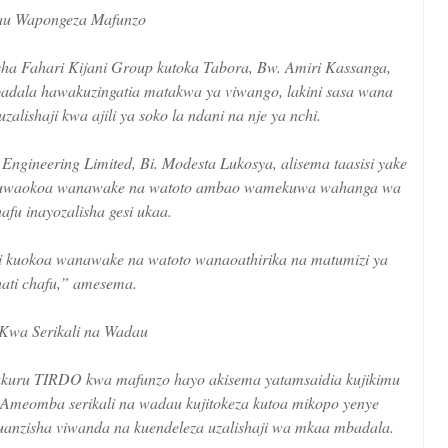
u Wapongeza Mafunzo
ha Fahari Kijani Group kutoka Tabora, Bw. Amiri Kassanga,
dala hawakuzingatia matakwa ya viwango, lakini sasa wana
lishaji kwa ajili ya soko la ndani na nje ya nchi.
gineering Limited, Bi. Modesta Lukosya, alisema taasisi yake
i ili kuwaokoa wanawake na watoto ambao wamekuwa wahanga wa
hafu inayozalisha gesi ukaa.
 ili kuokoa wanawake na watoto wanaoathirika na matumizi ya
hati chafu,” amesema.
 Kwa Serikali na Wadau
hukuru TIRDO kwa mafunzo hayo akisema yatamsaidia kujikimu
Ameomba serikali na wadau kujitokeza kutoa mikopo yenye
uanzisha viwanda na kuendeleza uzalishaji wa mkaa mbadala.