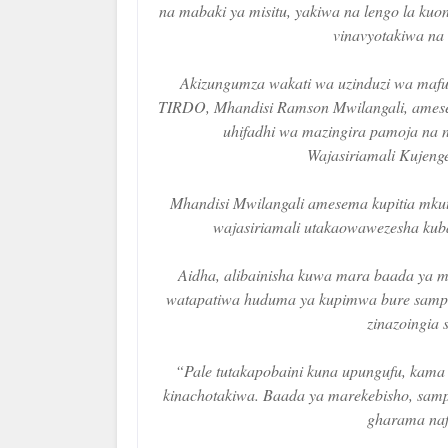
na mabaki ya misitu, yakiwa na lengo la kuo
vinavyotakiwa na 
Akizungumza wakati wa uzinduzi wa mafu
TIRDO, Mhandisi Ramson Mwilangali, amesem
uhifadhi wa mazingira pamoja na n
Wajasiriamali Kujen
Mhandisi Mwilangali amesema kupitia mku
wajasiriamali utakaowawezesha kubad
Aidha, alibainisha kuwa mara baada ya ma
watapatiwa huduma ya kupimwa bure sampul
zinazoingia 
“Pale tutakapobaini kuna upungufu, kama ta
kinachotakiwa. Baada ya marekebisho, sampu
gharama naf