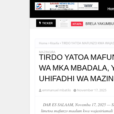
Ho
BRELA YAKUMBUS
KITAIFA
TICKER
Home
Kitaifa
TIRDO YATOA MAFUNZO KWA WAJAS
MAZINGIRA
TIRDO YATOA MAFU
WA MKA MBADALA, 
UHIFADHI WA MAZI
emmanuel mbatilo
November 17, 2025
DAR ES SALAAM, Novemba 17, 2025 — Shir
limetoa mafunzo maalum kwa wajasiriamali