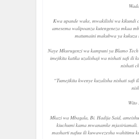
Wada
Kwa upande wake, mwakilishi wa kikundi c
amesema walipoanza kutengeneza mkaa mba
matumaini makubwa ya kukuza uza
Naye Mkurugenzi wa kampuni ya Blamo Tech En
imejikita katika uzalishaji wa nishati saf
nishati c
“Tumejikita kwenye kuzalisha nishati safi
nis
Wito
Mkazi wa Mbagala, Bi. Hadija Said, ameis
kiuchumi kama mwanamke mjasiriamali. 
masharti nafuu ili kuwawezesha wahitimu k