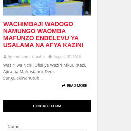
WACHIMBAJI WADOGO
NAMUNGO WAOMBA
MAFUNZO ENDELEVU YA
USALAMA NA AFYA KAZINI
by
emmanuel mbatilo
August 07, 2026
Waziri wa Nchi, Ofisi ya Waziri Mkuu (Kazi,
Ajira na Mahusiano), Deus
Sangu,akiwahutub…
READ MORE
CONTACT FORM
Name