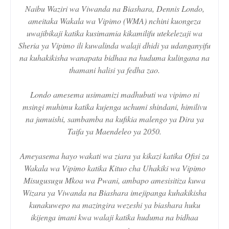
Naibu Waziri wa Viwanda na Biashara, Dennis Londo,
ameitaka Wakala wa Vipimo (WMA) nchini kuongeza
uwajibikaji katika kusimamia kikamilifu utekelezaji wa
Sheria ya Vipimo ili kuwalinda walaji dhidi ya udanganyifu
na kuhakikisha wanapata bidhaa na huduma kulingana na
thamani halisi ya fedha zao.
Londo amesema usimamizi madhubuti wa vipimo ni
msingi muhimu katika kujenga uchumi shindani, himilivu
na jumuishi, sambamba na kufikia malengo ya Dira ya
Taifa ya Maendeleo ya 2050.
Ameyasema hayo wakati wa ziara ya kikazi katika Ofisi za
Wakala wa Vipimo katika Kituo cha Uhakiki wa Vipimo
Misugusugu Mkoa wa Pwani, ambapo amesisitiza kuwa
Wizara ya Viwanda na Biashara imejipanga kuhakikisha
kunakuwepo na mazingira wezeshi ya biashara huku
ikijenga imani kwa walaji katika huduma na bidhaa