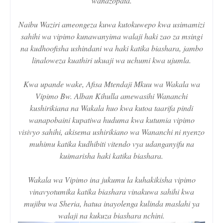
wanazopata.
Naibu Waziri ameongeza kuwa kutokuwepo kwa usimamizi
sahihi wa vipimo kunawanyima walaji haki zao za msingi
na kudhoofisha ushindani wa haki katika biashara, jambo
linaloweza kuathiri ukuaji wa uchumi kwa ujumla.
Kwa upande wake, Afisa Mtendaji Mkuu wa Wakala wa
Vipimo Bw. Alban Kihulla amewasihi Wananchi
kushirikiana na Wakala huo kwa kutoa taarifa pindi
wanapobaini kupatiwa huduma kwa kutumia vipimo
visivyo sahihi, akisema ushirikiano wa Wananchi ni nyenzo
muhimu katika kudhibiti vitendo vya udanganyifu na
kuimarisha haki katika biashara.
Wakala wa Vipimo ina jukumu la kuhakikisha vipimo
vinavyotumika katika biashara vinakuwa sahihi kwa
mujibu wa Sheria, hatua inayolenga kulinda maslahi ya
walaji na kukuza biashara nchini.