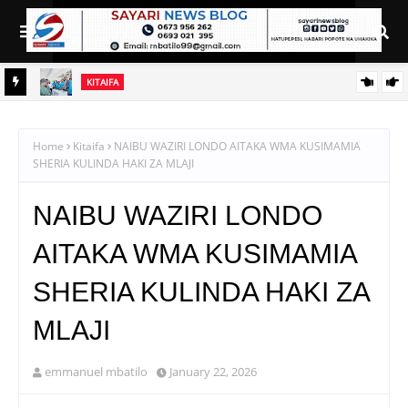
KITAIFA
ANA ZA
WAZIRI NANAUKA AIPONGEZA TARURA KWA MPANGO WA
CBRM
Home
Kitaifa
NAIBU WAZIRI LONDO AITAKA WMA KUSIMAMIA
SHERIA KULINDA HAKI ZA MLAJI
NAIBU WAZIRI LONDO
AITAKA WMA KUSIMAMIA
SHERIA KULINDA HAKI ZA
MLAJI
emmanuel mbatilo
January 22, 2026