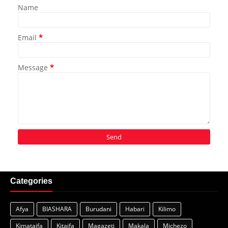
Name
Email
*
Message
*
Categories
Afya
BIASHARA
Burudani
Habari
Kilimo
Kimataifa
Kitaifa
Magazeti
Makala
Michezo