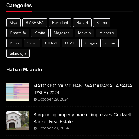
Categories
Afya
BIASHARA
Burudani
Habari
Kilimo
Kimataifa
Kitaifa
Magazeti
Makala
Michezo
Picha
Siasa
UJENZI
UTALII
Ufugaji
elimu
teknolojia
Habari Maarufu
MATOKEO YA MTIHANI WA DARASA LA SABA
(PSLE) 2024
October 29, 2024
Burgeoning property market impresses Coldwell
Banker Real Estate
October 29, 2024