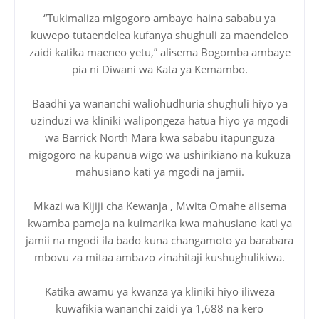
“Tukimaliza migogoro ambayo haina sababu ya
kuwepo tutaendelea kufanya shughuli za maendeleo
zaidi katika maeneo yetu,” alisema Bogomba ambaye
pia ni Diwani wa Kata ya Kemambo.
Baadhi ya wananchi waliohudhuria shughuli hiyo ya
uzinduzi wa kliniki walipongeza hatua hiyo ya mgodi
wa Barrick North Mara kwa sababu itapunguza
migogoro na kupanua wigo wa ushirikiano na kukuza
mahusiano kati ya mgodi na jamii.
Mkazi wa Kijiji cha Kewanja , Mwita Omahe alisema
kwamba pamoja na kuimarika kwa mahusiano kati ya
jamii na mgodi ila bado kuna changamoto ya barabara
mbovu za mitaa ambazo zinahitaji kushughulikiwa.
Katika awamu ya kwanza ya kliniki hiyo iliweza
kuwafikia wananchi zaidi ya 1,688 na kero