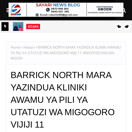
KITAIFA
RAIS SAMIA AIELEKEZA TAMISEMI KUSIMAMIA HUDUMA ZA
UGANI KWA TIJA NA UFANISI
Home
Habari
BARRICK NORTH MARA YAZINDUA KLINIKI AWAMU
YA PILI YA UTATUZI WA MIGOGORO VIJIJI 11 VINAVYOZUNGUKA
MGODI
BARRICK NORTH MARA
YAZINDUA KLINIKI
AWAMU YA PILI YA
UTATUZI WA MIGOGORO
VIJIJI 11