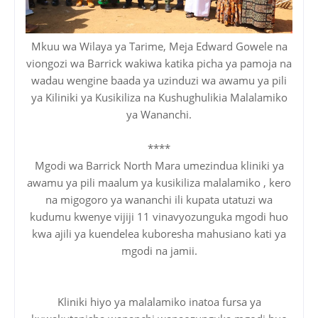
Mkuu wa Wilaya ya Tarime, Meja Edward Gowele na
viongozi wa Barrick wakiwa katika picha ya pamoja na
wadau wengine baada ya uzinduzi wa awamu ya pili
ya Kiliniki ya Kusikiliza na Kushughulikia Malalamiko
ya Wananchi.
****
Mgodi wa Barrick North Mara umezindua kliniki ya
awamu ya pili maalum ya kusikiliza malalamiko , kero
na migogoro ya wananchi ili kupata utatuzi wa
kudumu kwenye vijiji 11 vinavyozunguka mgodi huo
kwa ajili ya kuendelea kuboresha mahusiano kati ya
mgodi na jamii.
Kliniki hiyo ya malalamiko inatoa fursa ya