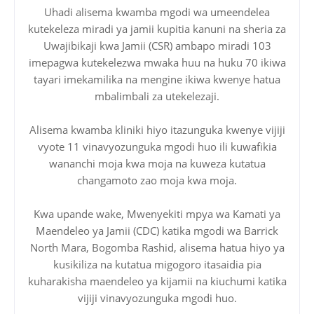
Uhadi alisema kwamba mgodi wa umeendelea
kutekeleza miradi ya jamii kupitia kanuni na sheria za
Uwajibikaji kwa Jamii (CSR) ambapo miradi 103
imepagwa kutekelezwa mwaka huu na huku 70 ikiwa
tayari imekamilika na mengine ikiwa kwenye hatua
mbalimbali za utekelezaji.
Alisema kwamba kliniki hiyo itazunguka kwenye vijiji
vyote 11 vinavyozunguka mgodi huo ili kuwafikia
wananchi moja kwa moja na kuweza kutatua
changamoto zao moja kwa moja.
Kwa upande wake, Mwenyekiti mpya wa Kamati ya
Maendeleo ya Jamii (CDC) katika mgodi wa Barrick
North Mara, Bogomba Rashid, alisema hatua hiyo ya
kusikiliza na kutatua migogoro itasaidia pia
kuharakisha maendeleo ya kijamii na kiuchumi katika
vijiji vinavyozunguka mgodi huo.