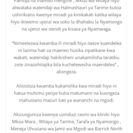
Pamoja na mambo mengine , Mkuu wa Wilaya hiyo
aliwataka watendaji wa Halmashauri ya Tarime kutoa
ushirikiano kwenye miradi ya kimkakati katika wilaya
hiyo ikiwemo ujenzi wa soko la dhahabu la Nyamongo
na ujenzi wa stendi ya kisasa ya Nyamwaga.
“Nimeelezwa kwamba ili miradi hiyo iweze kuendelea
ni lazima hati za maeneo husika zipatikane kwa
wakati, watendaji hakikisheni unakamilisha taratibu
zote zinazohitajika bila kuchelewesha maendeleo” ,
aliongeza.
Alisisitiza kwamba kukamilika kwa miradi hiyo ni
hatua muhimu yenye kutia matumaini na kuongeza
mahusiano mazuri kati ya wananchi na mgodi.
Akizungumza kwenye uzinduzi rasmi wa kliniki hiyo
Mkoa Mara , Wilaya ya Tarime, Tarafa ya Nyamongo ,
Meneja Uhusiano wa Jamii wa Mgodi wa Barrick North