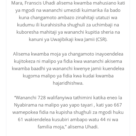
Mara, Franscis Uhadi alisema kwamba mahusiano kati
ya mgodi na wananchi umezidi kuimarika ila bado
kuna changamoto ambazo zinahitaji utatuzi wa
kudumu ili kurahisisiha shughuli za uchimbaji na
kuboresha mahitaji ya wananchi kupitia sheria na
kanuni ya Uwajibikaji kwa Jamii (CSR).
Alisema kwamba moja ya changamoto inayoendelea
kujitokeza ni malipo ya fidia kwa wananchi akisema
kwamba baadhi ya wananchi kwenye jamii kuendelea
kugoma malipo ya fidia kwa kudai kwamba
hajaridhishwa.
“Wananchi 728 walifanyiwa tathimini katika eneo la
Nyabirama na malipo yao yapo tayari , kati yao 667
wamepokea fidia na kupisha shughuli za mgodi huku
61 wakiendelea kusubiri ambapo watu 44 ni wa
familia moja,” alisema Uhadi.