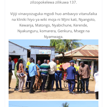
zilizopokelewa zilikuwa 137.
Vijiji vinavyozuguka mgodi huo ambavyo vitanufaika
na kliniki hiyo ya wiki moja ni Mjini kati, Nyangoto,
Kewanja, Matongo, Nyabichune, Kerende,
Nyakunguru, komarera, Genkuru, Msege na
Nyamwaga.