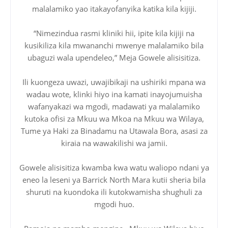
malalamiko yao itakayofanyika katika kila kijiji.
“Nimezindua rasmi kliniki hii, ipite kila kijiji na
kusikiliza kila mwananchi mwenye malalamiko bila
ubaguzi wala upendeleo,” Meja Gowele alisisitiza.
Ili kuongeza uwazi, uwajibikaji na ushiriki mpana wa
wadau wote, klinki hiyo ina kamati inayojumuisha
wafanyakazi wa mgodi, madawati ya malalamiko
kutoka ofisi za Mkuu wa Mkoa na Mkuu wa Wilaya,
Tume ya Haki za Binadamu na Utawala Bora, asasi za
kiraia na wawakilishi wa jamii.
Gowele alisisitiza kwamba kwa watu waliopo ndani ya
eneo la leseni ya Barrick North Mara kutii sheria bila
shuruti na kuondoka ili kutokwamisha shughuli za
mgodi huo.