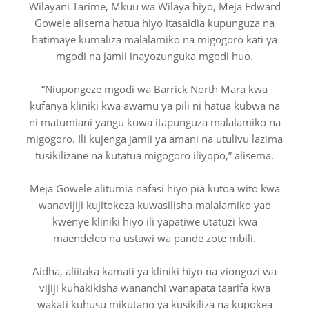
Wilayani Tarime, Mkuu wa Wilaya hiyo, Meja Edward
Gowele alisema hatua hiyo itasaidia kupunguza na
hatimaye kumaliza malalamiko na migogoro kati ya
mgodi na jamii inayozunguka mgodi huo.
“Niupongeze mgodi wa Barrick North Mara kwa
kufanya kliniki kwa awamu ya pili ni hatua kubwa na
ni matumiani yangu kuwa itapunguza malalamiko na
migogoro. Ili kujenga jamii ya amani na utulivu lazima
tusikilizane na kutatua migogoro iliyopo,” alisema.
Meja Gowele alitumia nafasi hiyo pia kutoa wito kwa
wanavijiji kujitokeza kuwasilisha malalamiko yao
kwenye kliniki hiyo ili yapatiwe utatuzi kwa
maendeleo na ustawi wa pande zote mbili.
Aidha, aliitaka kamati ya kliniki hiyo na viongozi wa
vijiji kuhakikisha wananchi wanapata taarifa kwa
wakati kuhusu mikutano ya kusikiliza na kupokea