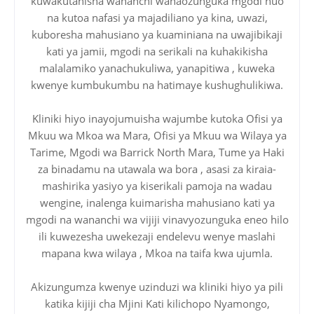
kuwakutanisha wananchi wanaozunguka mgodi huo
na kutoa nafasi ya majadiliano ya kina, uwazi,
kuboresha mahusiano ya kuaminiana na uwajibikaji
kati ya jamii, mgodi na serikali na kuhakikisha
malalamiko yanachukuliwa, yanapitiwa , kuweka
kwenye kumbukumbu na hatimaye kushughulikiwa.
Kliniki hiyo inayojumuisha wajumbe kutoka Ofisi ya
Mkuu wa Mkoa wa Mara, Ofisi ya Mkuu wa Wilaya ya
Tarime, Mgodi wa Barrick North Mara, Tume ya Haki
za binadamu na utawala wa bora , asasi za kiraia-
mashirika yasiyo ya kiserikali pamoja na wadau
wengine, inalenga kuimarisha mahusiano kati ya
mgodi na wananchi wa vijiji vinavyozunguka eneo hilo
ili kuwezesha uwekezaji endelevu wenye maslahi
mapana kwa wilaya , Mkoa na taifa kwa ujumla.
Akizungumza kwenye uzinduzi wa kliniki hiyo ya pili
katika kijiji cha Mjini Kati kilichopo Nyamongo,