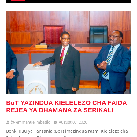
BoT YAZINDUA KIELELEZO CHA FAIDA
REJEA YA DHAMANA ZA SERIKALI
by
emmanuel mbatilo
August 07, 2026
Benki Kuu ya Tanzania (BoT) imezindua rasmi Kielelezo cha