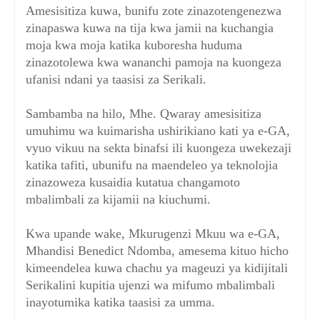
Amesisitiza kuwa, bunifu zote zinazotengenezwa
zinapaswa kuwa na tija kwa jamii na kuchangia
moja kwa moja katika kuboresha huduma
zinazotolewa kwa wananchi pamoja na kuongeza
ufanisi ndani ya taasisi za Serikali.
Sambamba na hilo, Mhe. Qwaray amesisitiza
umuhimu wa kuimarisha ushirikiano kati ya e-GA,
vyuo vikuu na sekta binafsi ili kuongeza uwekezaji
katika tafiti, ubunifu na maendeleo ya teknolojia
zinazoweza kusaidia kutatua changamoto
mbalimbali za kijamii na kiuchumi.
Kwa upande wake, Mkurugenzi Mkuu wa e-GA,
Mhandisi Benedict Ndomba, amesema kituo hicho
kimeendelea kuwa chachu ya mageuzi ya kidijitali
Serikalini kupitia ujenzi wa mifumo mbalimbali
inayotumika katika taasisi za umma.