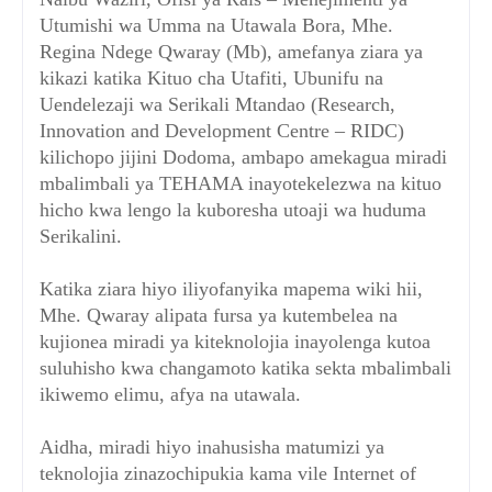
Utumishi wa Umma na Utawala Bora, Mhe.
Regina Ndege Qwaray (Mb), amefanya ziara ya
kikazi katika Kituo cha Utafiti, Ubunifu na
Uendelezaji wa Serikali Mtandao (Research,
Innovation and Development Centre – RIDC)
kilichopo jijini Dodoma, ambapo amekagua miradi
mbalimbali ya TEHAMA inayotekelezwa na kituo
hicho kwa lengo la kuboresha utoaji wa huduma
Serikalini.
Katika ziara hiyo iliyofanyika mapema wiki hii,
Mhe. Qwaray alipata fursa ya kutembelea na
kujionea miradi ya kiteknolojia inayolenga kutoa
suluhisho kwa changamoto katika sekta mbalimbali
ikiwemo elimu, afya na utawala.
Aidha, miradi hiyo inahusisha matumizi ya
teknolojia zinazochipukia kama vile Internet of