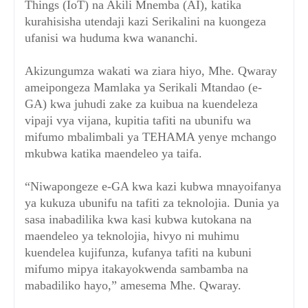
Things (IoT) na Akili Mnemba (AI), katika
kurahisisha utendaji kazi Serikalini na kuongeza
ufanisi wa huduma kwa wananchi.
Akizungumza wakati wa ziara hiyo, Mhe. Qwaray
ameipongeza Mamlaka ya Serikali Mtandao (e-
GA) kwa juhudi zake za kuibua na kuendeleza
vipaji vya vijana, kupitia tafiti na ubunifu wa
mifumo mbalimbali ya TEHAMA yenye mchango
mkubwa katika maendeleo ya taifa.
“Niwapongeze e-GA kwa kazi kubwa mnayoifanya
ya kukuza ubunifu na tafiti za teknolojia. Dunia ya
sasa inabadilika kwa kasi kubwa kutokana na
maendeleo ya teknolojia, hivyo ni muhimu
kuendelea kujifunza, kufanya tafiti na kubuni
mifumo mipya itakayokwenda sambamba na
mabadiliko hayo,” amesema Mhe. Qwaray.