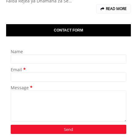
Faida Rejea ya Dhamana za Se…
READ MORE
CONTACT FORM
Name
Email
*
Message
*