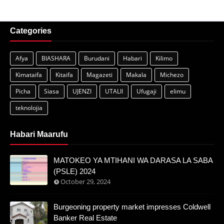
Categories
Afya
BIASHARA
Burudani
Habari
Kilimo
Kimataifa
Kitaifa
Magazeti
Makala
Michezo
Picha
Siasa
UJENZI
UTALII
Ufugaji
elimu
teknolojia
Habari Maarufu
MATOKEO YA MTIHANI WA DARASA LA SABA
(PSLE) 2024
October 29, 2024
Burgeoning property market impresses Coldwell
Banker Real Estate