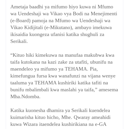
Ametaja baadhi ya mifumo hiyo kuwa ni Mfumo
wa Uendeshaji wa Vikao vya Bodi na Menejimenti
(e-Board) pamoja na Mfumo wa Uendeshaji wa
Vikao Kidijitali (e-Mikutano), ambayo imekuwa
ikisaidia kuongeza ufanisi katika shughuli za
Serikali.
“Kituo hiki kimekuwa na manufaa makubwa kwa
taifa kutokana na kazi zake za utafiti, ubunifu na
maendeleo ya mifumo ya TEHAMA. Pia,
kimefungua fursa kwa wanafunzi na vijana wenye
taaluma ya TEHAMA kushiriki katika tafiti na
bunifu mbalimbali kwa maslahi ya taifa,” amesema
Mha.Ndomba.
Katika kuonesha dhamira ya Serikali kuendelea
kuimarisha kituo hicho, Mhe. Qwaray ameahidi
kuwa Wizara itaendelea kushirikiana na e-GA