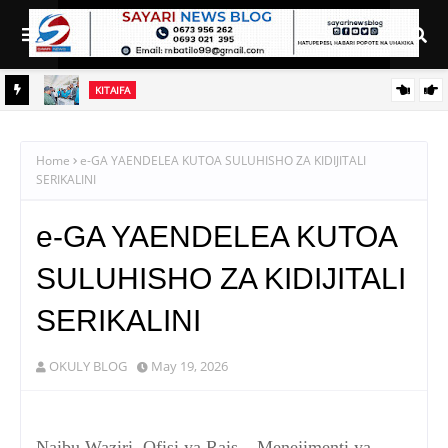
KITAIFA
ANA ZA
WAZIRI NANAUKA AIPONGEZA TARURA KWA MPANGO WA
CBRM
Home
e-GA YAENDELEA KUTOA SULUHISHO ZA KIDIJITALI
SERIKALINI
e-GA YAENDELEA KUTOA
SULUHISHO ZA KIDIJITALI
SERIKALINI
OKULY BLOG
May 19, 2026
Naibu Waziri, Ofisi ya Rais – Menejimenti ya