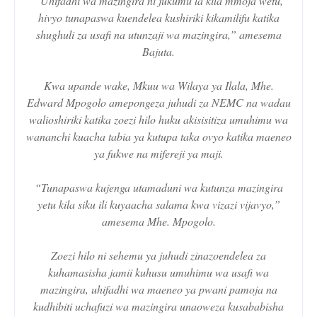
“Uhifadhi wa mazingira ni jukumu la kila mmoja wetu,
hivyo tunapaswa kuendelea kushiriki kikamilifu katika
shughuli za usafi na utunzaji wa mazingira,” amesema
Bajuta.
Kwa upande wake, Mkuu wa Wilaya ya Ilala, Mhe.
Edward Mpogolo amepongeza juhudi za NEMC na wadau
walioshiriki katika zoezi hilo huku akisisitiza umuhimu wa
wananchi kuacha tabia ya kutupa taka ovyo katika maeneo
ya fukwe na mifereji ya maji.
“Tunapaswa kujenga utamaduni wa kutunza mazingira
yetu kila siku ili kuyaacha salama kwa vizazi vijavyo,”
amesema Mhe. Mpogolo.
Zoezi hilo ni sehemu ya juhudi zinazoendelea za
kuhamasisha jamii kuhusu umuhimu wa usafi wa
mazingira, uhifadhi wa maeneo ya pwani pamoja na
kudhibiti uchafuzi wa mazingira unaoweza kusababisha