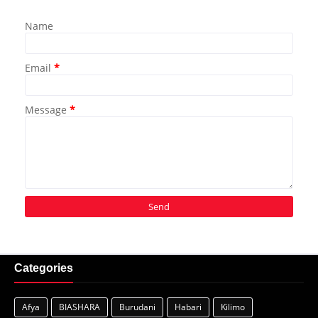
Name
Email
*
Message
*
Categories
Afya
BIASHARA
Burudani
Habari
Kilimo