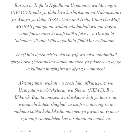
Baraza la Taifa la Hifadhi na Usimamizi wa Mazingira
(NEMC) Kanda ya Ilala kwa kushirikiana na Halmashauri
ya Wilaya ya Ilala, JUZA, Care and Help, Chuo cha Maji,
MUHAS pamoja na wadau mbalimbali wa mazingira
wamefanya zoezi la usafi katika fukwe za Daraja la
Salender zilizopo Wilaya ya Ilala jijini Dar es Salaam.
Zoezi hilo limehusisha ukusanyaji wa taka mbalimbali
zilizokuwa zimetapakaa katika maeneo ya fukwe kwa lengo
la kulinda mazingira na afya za wananchi.
Akizungumza wakati wa zoezi hilo, Mkurugenzi wa
Uzingatiaji na Utekelezaji wa Sheria (NEMC), Bw.
Elibariki Bajuta amesema ushirikiano kati ya taasisi na
wananchi katika shughuli za usafi wa mazingira ni
muhimu katika kuhakikisha maeneo ya pwani na vyanzo
vya maji vinaendelea kuwa salama na endelevu.