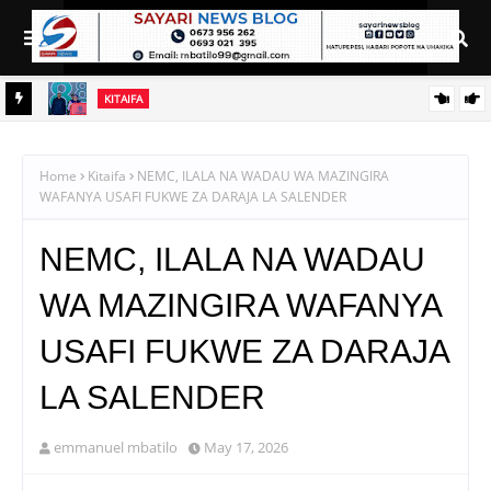
KITAIFA
RAIS SAMIA AIELEKEZA TAMISEMI KUSIMAMIA HUDUMA ZA
UGANI KWA TIJA NA UFANISI
Home
Kitaifa
NEMC, ILALA NA WADAU WA MAZINGIRA
WAFANYA USAFI FUKWE ZA DARAJA LA SALENDER
NEMC, ILALA NA WADAU
WA MAZINGIRA WAFANYA
USAFI FUKWE ZA DARAJA
LA SALENDER
emmanuel mbatilo
May 17, 2026