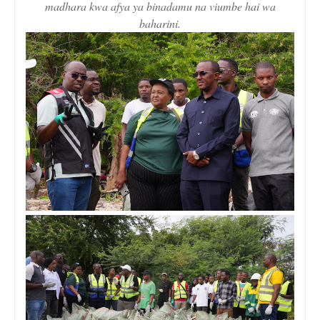
madhara kwa afya ya binadamu na viumbe hai wa
baharini.