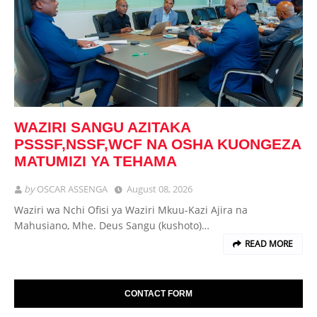
WAZIRI SANGU AZITAKA
PSSSF,NSSF,WCF NA OSHA KUONGEZA
MATUMIZI YA TEHAMA
by
OSCAR ASSENGA
August 08, 2026
Waziri wa Nchi Ofisi ya Waziri Mkuu-Kazi Ajira na
Mahusiano, Mhe. Deus Sangu (kushoto)…
READ MORE
CONTACT FORM