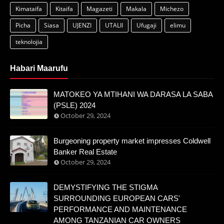
Kimataifa
Kitaifa
Magazeti
Makala
Michezo
Picha
Siasa
UJENZI
UTALII
Ufugaji
elimu
teknolojia
Habari Maarufu
MATOKEO YA MTIHANI WA DARASA LA SABA
(PSLE) 2024
October 29, 2024
Burgeoning property market impresses Coldwell
Banker Real Estate
October 29, 2024
DEMYSTIFYING THE STIGMA
SURROUNDING EUROPEAN CARS'
PERFORMANCE AND MAINTENANCE
AMONG TANZANIAN CAR OWNERS