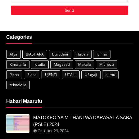
Categories
Afya
BIASHARA
Burudani
Habari
Kilimo
Kimataifa
Kitaifa
Magazeti
Makala
Michezo
Picha
Siasa
UJENZI
UTALII
Ufugaji
elimu
teknolojia
Habari Maarufu
MATOKEO YA MTIHANI WA DARASA LA SABA
(PSLE) 2024
October 29, 2024