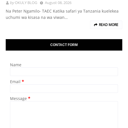
by
OKULY BLOG
August 08, 2026
Na Peter Ngamilo- TAEC Katika safari ya Tanzania kuelekea
uchumi wa kisasa na wa viwan…
READ MORE
CONTACT FORM
Name
Email
*
Message
*