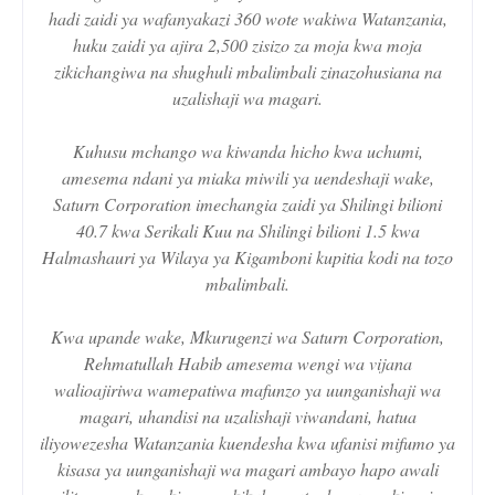
hadi zaidi ya wafanyakazi 360 wote wakiwa Watanzania,
huku zaidi ya ajira 2,500 zisizo za moja kwa moja
zikichangiwa na shughuli mbalimbali zinazohusiana na
uzalishaji wa magari.
Kuhusu mchango wa kiwanda hicho kwa uchumi,
amesema ndani ya miaka miwili ya uendeshaji wake,
Saturn Corporation imechangia zaidi ya Shilingi bilioni
40.7 kwa Serikali Kuu na Shilingi bilioni 1.5 kwa
Halmashauri ya Wilaya ya Kigamboni kupitia kodi na tozo
mbalimbali.
Kwa upande wake, Mkurugenzi wa Saturn Corporation,
Rehmatullah Habib amesema wengi wa vijana
walioajiriwa wamepatiwa mafunzo ya uunganishaji wa
magari, uhandisi na uzalishaji viwandani, hatua
iliyowezesha Watanzania kuendesha kwa ufanisi mifumo ya
kisasa ya uunganishaji wa magari ambayo hapo awali