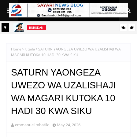
BURUDANI
JESCA SIMUCHILE AACHIA WIMBO MPYA ‘NDOA IHESHIMIWE’
DA
Home
Kitaifa
SATURN YAONGEZA UWEZO WA UZALISHAJI WA
MAGARI KUTOKA 10 HADI 30 KWA SIKU
SATURN YAONGEZA
UWEZO WA UZALISHAJI
WA MAGARI KUTOKA 10
HADI 30 KWA SIKU
emmanuel mbatilo
May 24, 2026