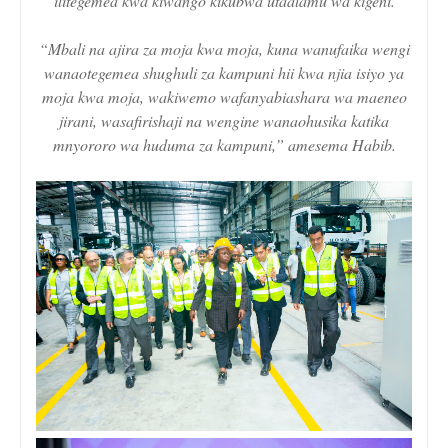
ilitegemea kwa kiwango kikubwa utaalamu wa kigeni.
“Mbali na ajira za moja kwa moja, kuna wanufaika wengi
wanaotegemea shughuli za kampuni hii kwa njia isiyo ya
moja kwa moja, wakiwemo wafanyabiashara wa maeneo
jirani, wasafirishaji na wengine wanaohusika katika
mnyororo wa huduma za kampuni,” amesema Habib.