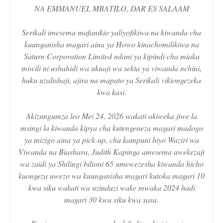
NA EMMANUEL MBATILO, DAR ES SALAAM
Serikali imesema mafanikio yaliyofikiwa na kiwanda cha
kuunganisha magari aina ya Howo kinachomilikiwa na
Saturn Corporation Limited ndani ya kipindi cha miaka
miwili ni ushahidi wa ukuaji wa sekta ya viwanda nchini,
huku uzalishaji, ajira na mapato ya Serikali vikiongezeka
kwa kasi.
Akizungumza leo Mei 24, 2026 wakati akiweka jiwe la
msingi la kiwanda kipya cha kutengeneza magari madogo
ya mizigo aina ya pick-up, cha kampuni hiyo Waziri wa
Viwanda na Biashara, Judith Kapinga amesema uwekezaji
wa zaidi ya Shilingi bilioni 65 umewezesha kiwanda hicho
kuongeza uwezo wa kuunganisha magari kutoka magari 10
kwa siku wakati wa uzinduzi wake mwaka 2024 hadi
magari 30 kwa siku kwa sasa.