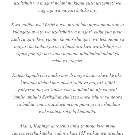
uzalishaji wa magari nchini na kupunguza utegemezi wa
uagizaji wa magari kutoka nje.
Kwa mujibu wa Waziri huyo, mradi huo mpya unatarajiwa
kuongeza uwezo wa uzalishaji wa magari, kufungua fursa
zaidi za ajira kwa vijana, kuimarisha ujuzi wa teknolojia ya
magari na kuibua fursa za biashara kwa wazalishaji wa
vipuri pamoja na watoa huduma mbalimbali ndani ya
sekta ya magari.
Katika kipindi cha miaka miwili tangu kuanzishwa kwake,
kiwanda hicho kimezalisha zaidi ya magari 5,000
yaliyosambazwa katika soko la ndani na nje ya nchi,
jambo ambalo Serikali imelielezea kuwa ishara ya ubora
wa bidhaa zinazozalishwa nchini pamoja na ushindani
wake katika soko la kimataifa.
Aidha, Kapinga amesema ajira za moja kwa moja
zimeongezeka kutoka wafanyakazi 155 wakati wa uzinduzi