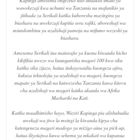
Kapinga amesema ongezeko hilo linaakisi imani ya
wawekezaji kwa uchumi wa Tanzania na mafanikio ya
jitihada za Serikali katika kuboresha mazingira ya
biashara na uwekezaji kupitia sera rafiki, uboreshaji wa
miundombinu ya uzalishaji pamoja na mifumo wezeshi ya
biashara.
Amesema Serikali ina matarajio ya kuona kiwanda hicho
kikifikia uwezo wa kuunganisha magari 100 kwa siku
katika siku zijazo, hatua itakayosaidia kuongeza ajira,
kukuza teknolojia ya uzalishaji wa magari, kuongeza
mapato ya Serikali na kuiwezesha Tanzania kuwa kitovu
cha uzalishaji wa magari katika ukanda wa Afrika
Mashariki na Kati.
Katika maadhimisho hayo, Waziri Kapinga pia alishuhudia
uwekaji wa jiwe la msingi la kiwanda kipya cha
kutengeneza magari madogo ya mizigo aina ya pick-up,
hatua iliyotajwa kuwa sehemu ya mkakati wa kupanua