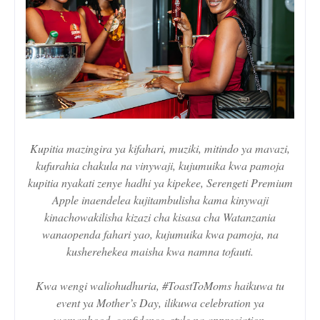
Kupitia mazingira ya kifahari, muziki, mitindo ya mavazi,
kufurahia chakula na vinywaji, kujumuika kwa pamoja
kupitia nyakati zenye hadhi ya kipekee, Serengeti Premium
Apple inaendelea kujitambulisha kama kinywaji
kinachowakilisha kizazi cha kisasa cha Watanzania
wanaopenda fahari yao, kujumuika kwa pamoja, na
kusherehekea maisha kwa namna tofauti.
Kwa wengi waliohudhuria, #ToastToMoms haikuwa tu
event ya Mother’s Day, ilikuwa celebration ya
womanhood, confidence, style na appreciation.