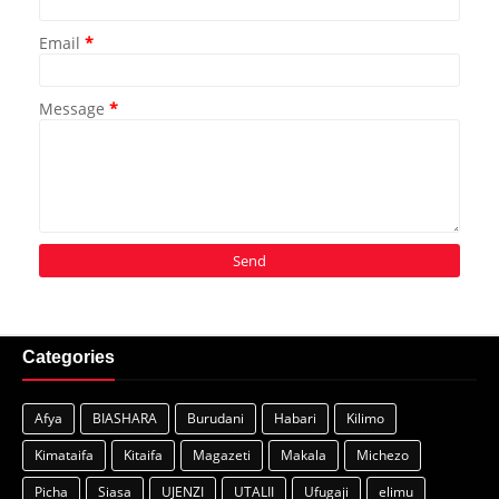
Email
*
Message
*
Categories
Afya
BIASHARA
Burudani
Habari
Kilimo
Kimataifa
Kitaifa
Magazeti
Makala
Michezo
Picha
Siasa
UJENZI
UTALII
Ufugaji
elimu