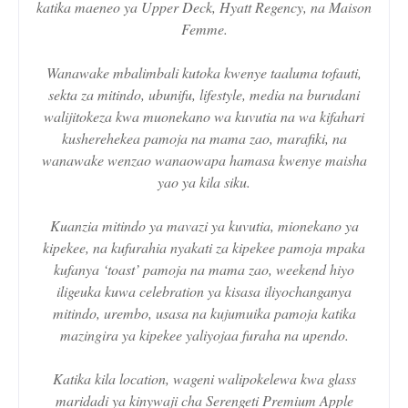
katika maeneo ya Upper Deck, Hyatt Regency, na Maison
Femme.
Wanawake mbalimbali kutoka kwenye taaluma tofauti,
sekta za mitindo, ubunifu, lifestyle, media na burudani
walijitokeza kwa muonekano wa kuvutia na wa kifahari
kusherehekea pamoja na mama zao, marafiki, na
wanawake wenzao wanaowapa hamasa kwenye maisha
yao ya kila siku.
Kuanzia mitindo ya mavazi ya kuvutia, mionekano ya
kipekee, na kufurahia nyakati za kipekee pamoja mpaka
kufanya ‘toast’ pamoja na mama zao, weekend hiyo
iligeuka kuwa celebration ya kisasa iliyochanganya
mitindo, urembo, usasa na kujumuika pamoja katika
mazingira ya kipekee yaliyojaa furaha na upendo.
Katika kila location, wageni walipokelewa kwa glass
maridadi ya kinywaji cha Serengeti Premium Apple