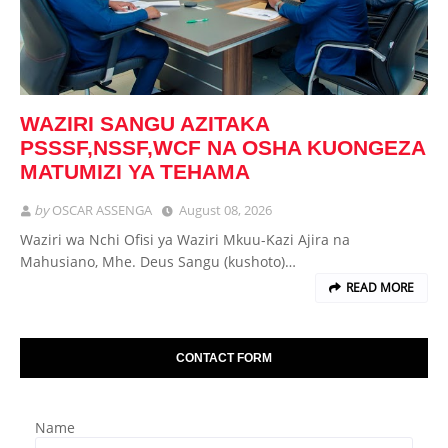
WAZIRI SANGU AZITAKA
PSSSF,NSSF,WCF NA OSHA KUONGEZA
MATUMIZI YA TEHAMA
by
OSCAR ASSENGA
August 08, 2026
Waziri wa Nchi Ofisi ya Waziri Mkuu-Kazi Ajira na
Mahusiano, Mhe. Deus Sangu (kushoto)…
READ MORE
CONTACT FORM
Name