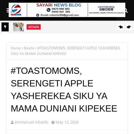
KITAIFA
 ZA
TBS YAENDELEZA ELIMU YA VIWANGO NANENANE,
YAWAFUNGULIA WAZALISHAJI MASOKO
Home
Kitaifa
#TOASTOMOMS, SERENGETI APPLE YASHEREKEA
SIKU YA MAMA DUNIANI KIPEKEE
#TOASTOMOMS,
SERENGETI APPLE
YASHEREKEA SIKU YA
MAMA DUNIANI KIPEKEE
emmanuel mbatilo
May 12, 2026