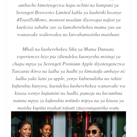
ambacho kimetengezwa hapa nchini na kampuni ya
Serengeti Breweries Limited kabla ya kushiriki kwenye
#ToastToMoms, moment maalum iliyowapa nafasi ya
kuelezea sababu zao za kumsherehekea mama yao au
wanawake waliowalea na kuwahamasisha maishani.
Mbali na kusherehekea Siku ya Mama Duniani,
experiences hizo pia ziliendelea kuonyesha misingi ya
chapa mpya ya Serengeti Premium Apple iliyotengenezwa
Tanzania ikiwa na ladha ya hadhi ya kimataifa ambayo ni:
ladha yake laini ya apple, yenye kuburudisha na rahisi
kufurahia kunywa, kuendelea kusherehekea wanawake wa
kisasa wenye kujiamini na hadhi, pamoja na kuvumbua
namna mpya za kufurahia mitindo mipya na ya kisasa ya
maisha kupitia nyakati tofauti zinazounganisha watu.