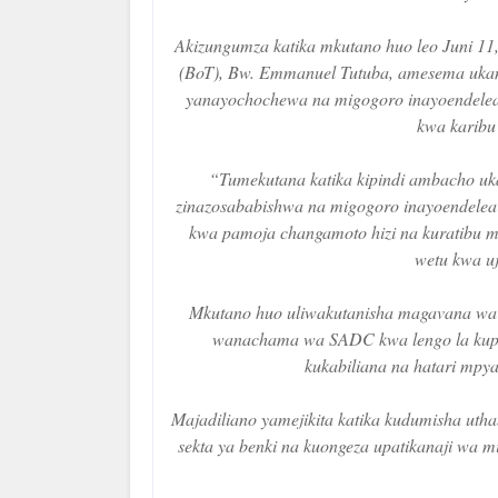
Akizungumza katika mkutano huo leo Juni 11
(BoT), Bw. Emmanuel Tutuba, amesema uka
yanayochochewa na migogoro inayoendelea M
kwa karibu 
“Tumekutana katika kipindi ambacho u
zinazosababishwa na migogoro inayoendelea M
kwa pamoja changamoto hizi na kuratibu mi
wetu kwa u
Mkutano huo uliwakutanisha magavana wa b
wanachama wa SADC kwa lengo la kupit
kukabiliana na hatari mpya
Majadiliano yamejikita katika kudumisha utha
sekta ya benki na kuongeza upatikanaji wa m