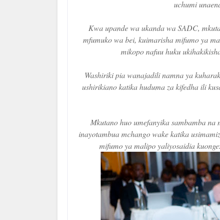
uchumi unaend
Kwa upande wa ukanda wa SADC, mkutano
mfumuko wa bei, kuimarisha mifumo ya mal
mikopo nafuu huku ukihakikisha
Washiriki pia wanajadili namna ya kuharaki
ushirikiano katika huduma za kifedha ili k
Mkutano huo umefanyika sambamba na ma
inayotambua mchango wake katika usimamizi 
mifumo ya malipo yaliyosaidia kuongez