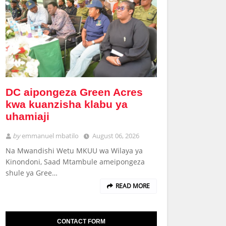
DC aipongeza Green Acres
kwa kuanzisha klabu ya
uhamiaji
by
emmanuel mbatilo
August 06, 2026
Na Mwandishi Wetu MKUU wa Wilaya ya
Kinondoni, Saad Mtambule ameipongeza
shule ya Gree…
READ MORE
CONTACT FORM