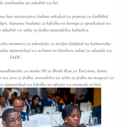
a sambamba na uthabiti wa bei.
 huo unatarajiwa kuibua mikakati ya pamoja ya kudhibiti
ipo, kupanua huduma za kifedha na kuongeza upatikanaji wa
 uthabiti wa sekta ya fedha unaendelea kulindwa.
sha matumizi ya teknolojia za malipo kidijitali na kuimarisha
usaidia ujumuishaji wa uchumi na biashara ndani ya ukanda wa
SADC.
adhimisho ya miaka 60 ya Benki Kuu ya Tanzania, hatua
wa sera za fedha, maendeleo ya sekta ya fedha na mageuzi ya
a ujumuishaji wa kifedha na ufanisi wa miamala nchini.