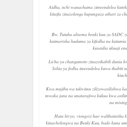
Aidha, nchi wanachama zimeendelea kuteke
kitaifa zinazolenga kupunguza athari za 
Bw. Tutuba alisema benki kuu za SADC zi
kuimarisha huduma za kifedha na kutumia te
kusaidia ukuaji en
Licha ya changamoto zinazoikabili dunia 
Sekta ya fedha imeendelea kuwa thabiti n
kiuch
Kwa mujibu wa takwimu zilizowasilishwa kat
mwaka jana na unatarajiwa kukua kwa asili
na mising
Hata hivyo, viongozi hao walibainisha
kinacholengwa na Benki Kuu, bado kuna um