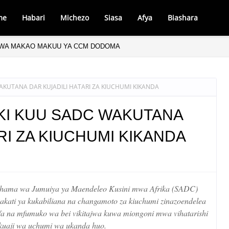
me
Habari
Michezo
Siasa
Afya
Biashara
WA MAKAO MAKUU YA CCM DODOMA
KUTANA DAR KUJADILI HATARI ZA KIUCHUMI KIKANDA
KI KUU SADC WAKUTANA
RI ZA KIUCHUMI KIKANDA
ama wa Jumuiya ya Maendeleo Kusini mwa Afrika (SADC)
kakati ya kukabiliana na changamoto za kiuchumi zinazoendelea
ifa na mfumuko wa bei vikitajwa kuwa miongoni mwa vihatarishi
kuaji wa uchumi wa ukanda huo.