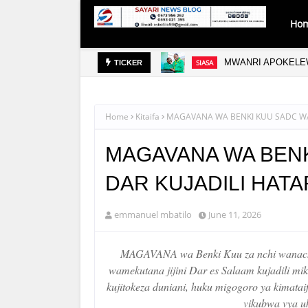
Ho
MWANRI APOKELE
SIASA
TICKER
Home
Kitaifa
MAGAVANA WA BENKI KUU SADC WA
MAGAVANA WA BEN
DAR KUJADILI HATA
emmanuel mbatilo
June 11, 2026
MAGAVANA wa Benki Kuu za nchi wanach
wamekutana jijini Dar es Salaam kujadili mi
kujitokeza duniani, huku migogoro ya kimata
vikubwa vya u