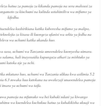
leza hatua za pamoja za kikanda pamoja na sera mahsusi za
changamoto za kiuchumi na kulinda ustahimilivu wa mifumo ya
kifedha.
taendelea kushirikiana katika kuboresha mifumo ya malipo,
knolojia za kisasa ili kuongeza ufanisi wa sekta ya fedha na
delevu wa uchumi katika ukanda huo.
kwa sasa, uchumi wa Tanzania umeendelea kuonyesha uimara.
a salama, hali inayosaidia kupunguza athari za mishtuko ya
umi kutoka nje ya nchi.
ika mkutano huo, uchumi wa Tanzania ulikua kwa asilimia 5.2
mia 6.3 mwaka huu kutokana na uwekezaji unaoendelea pamoja
i imara ya uchumi wa taifa.
 kuwa pamoja na mfumuko wa bei kubaki ndani ya kiwango
uhimu wa kuendelea kuchukua hatua za kuhakikisha ukuaji wa