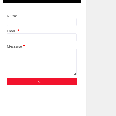
Name
Email
*
Message
*