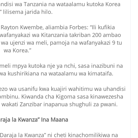
ahandisi wa Tanzania na wataalamu kutoka Korea
” lilisema jarida hilo.
ayton Kwembe, aliambia Forbes: “Ili kufikia
i wafanyakazi wa Kitanzania takriban 200 ambao
wa ujenzi wa meli, pamoja na wafanyakazi 9 tu
wa Korea.”
li mpya kutoka nje ya nchi, sasa inazibuni na
wa kushirikiana na wataalamu wa kimataifa.
zo wa usanifu kwa kuajiri wahitimu wa uhandisi
mbinu. Kiwanda cha Kigoma sasa kinawezesha
, wakati Zanzibar inapanua shughuli za pwani.
raja la Kwanza” Ina Maana
“Daraja la Kwanza” ni cheti kinachomilikiwa na