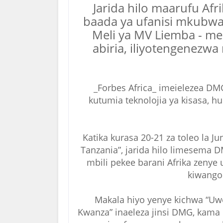
Jarida hilo maarufu Afr
baada ya ufanisi mkubw
Meli ya MV Liemba - me
abiria, iliyotengenezwa
_Forbes Africa_ imeielezea DM
kutumia teknolojia ya kisasa, h
Katika kurasa 20-21 za toleo la Ju
Tanzania”, jarida hilo limesema
mbili pekee barani Afrika zenye
kiwango 
Makala hiyo yenye kichwa “Uwe
Kwanza” inaeleza jinsi DMG, kam