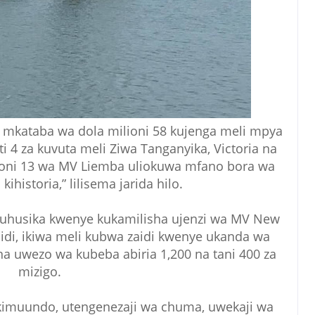
mkataba wa dola milioni 58 kujenga meli mpya
i 4 za kuvuta meli Ziwa Tanganyika, Victoria na
lioni 13 wa MV Liemba uliokuwa mfano bora wa
kihistoria,” lilisema jarida hilo.
kuhusika kwenye kukamilisha ujenzi wa MV New
di, ikiwa meli kubwa zaidi kwenye ukanda wa
ina uwezo wa kubeba abiria 1,200 na tani 400 za
mizigo.
wa kimuundo, utengenezaji wa chuma, uwekaji wa