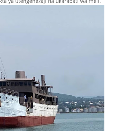
a ya utengenezaji na ukarabati wa meli.