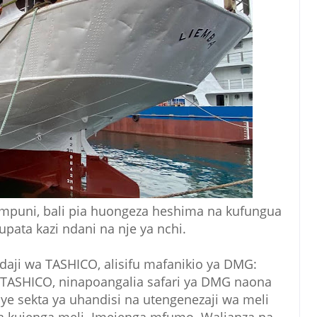
 kampuni, bali pia huongeza heshima na kufungua
ata kazi ndani na nje ya nchi.
daji wa TASHICO, alisifu mafanikio ya DMG:
TASHICO, ninapoangalia safari ya DMG naona
ye sekta ya uhandisi na utengenezaji wa meli