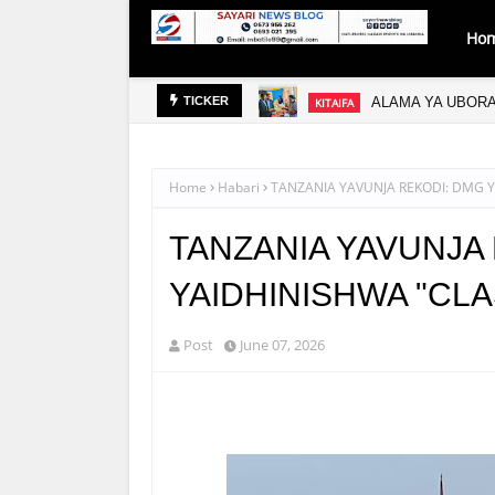
Ho
ALAMA YA UBORA
KITAIFA
TICKER
Home
Habari
TANZANIA YAVUNJA REKODI: DMG Y
TANZANIA YAVUNJA
YAIDHINISHWA "CLA
Post
June 07, 2026