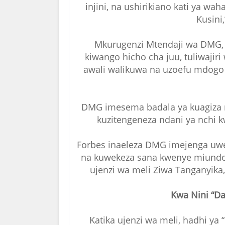
injini, na ushirikiano kati ya w
Kusini,
Mkurugenzi Mtendaji wa DMG, R
kiwango hicho cha juu, tuliwajir
awali walikuwa na uzoefu mdogo 
DMG imesema badala ya kuagiza me
kuzitengeneza ndani ya nchi k
Forbes inaeleza DMG imejenga uwe
na kuwekeza sana kwenye miundo
ujenzi wa meli Ziwa Tanganyika
Kwa Nini “Da
Katika ujenzi wa meli, hadhi ya 