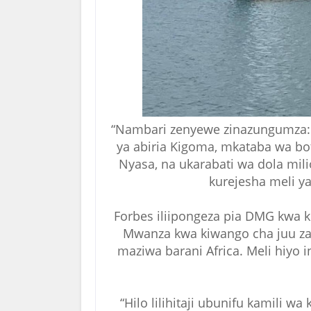
“Nambari zenyewe zinazungumza: 
ya abiria Kigoma, mkataba wa bot
Nyasa, na ukarabati wa dola mi
kurejesha meli ya 
Forbes iliipongeza pia DMG kwa 
Mwanza kwa kiwango cha juu zai
maziwa barani Africa. Meli hiyo 
“Hilo lilihitaji ubunifu kamili 