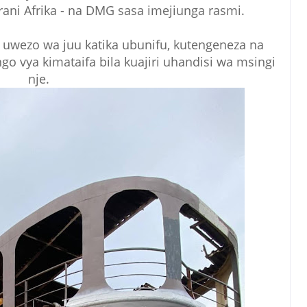
ni Afrika - na DMG sasa imejiunga rasmi.
a uwezo wa juu katika ubunifu, kutengeneza na
go vya kimataifa bila kuajiri uhandisi wa msingi
nje.