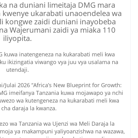
ika na duniani limeitaja DMG mara
a kwenye ukarabati unaoendelea wa
li kongwe zaidi duniani inayobeba
 na Wajerumani zaidi ya miaka 110
iliyopita.
G kuwa inatengeneza na kukarabati meli kwa
uku ikizingatia viwango vya juu vya usalama na
utendaji.
ni/Julai 2026 “Africa’s New Blueprint for Growth:
 DMG imeifanya Tanzania kuwa mojawapo ya nchi
 uwezo wa kutengeneza na kukarabati meli kwa
cha daraja la kwanza.
zo wa Tanzania wa Ujenzi wa Meli Daraja la
a moja ya makampuni yaliyoanzishwa na wazawa,