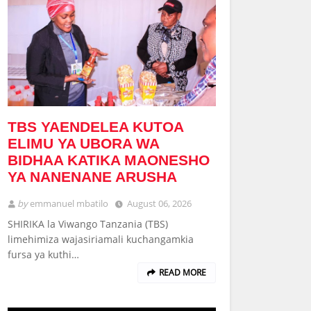
TBS YAENDELEA KUTOA
ELIMU YA UBORA WA
BIDHAA KATIKA MAONESHO
YA NANENANE ARUSHA
by
emmanuel mbatilo
August 06, 2026
SHIRIKA la Viwango Tanzania (TBS)
limehimiza wajasiriamali kuchangamkia
fursa ya kuthi…
READ MORE