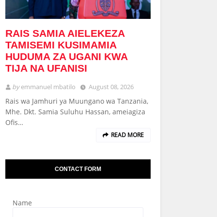
RAIS SAMIA AIELEKEZA
TAMISEMI KUSIMAMIA
HUDUMA ZA UGANI KWA
TIJA NA UFANISI
by
emmanuel mbatilo
August 08, 2026
Rais wa Jamhuri ya Muungano wa Tanzania,
Mhe. Dkt. Samia Suluhu Hassan, ameiagiza
Ofis…
READ MORE
CONTACT FORM
Name