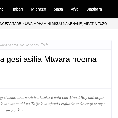
me
Habari
Michezo
Siasa
Afya
Biashara
ONGEZA TADB KUWA MDHAMINI MKUU NANENANE, AIPATIA TUZO
Mtwara neema kwa wananchi, Taifa
ya gesi asilia Mtwara neema
gesi asilia unaoendelea katika Kitalu cha Mnazi Bay kilichopo
a wananchi na Taifa kwa ujumla kufuatia utekelezaji wenye
mafanikio.