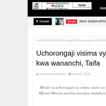
Ho
RAIS SAMIA AIP
KITAIFA
TICKER
Home
Kitaifa
Uchorongaji visima vya gesi asilia 
Uchorongaji visima v
kwa wananchi, Taifa
emmanuel mbatilo
June 05, 2026
Mradi wa uchorongaji wa visima vitatu vya 
Mkoani Mtwara umeleta manufaa makubwa kw