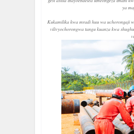
gesi asilia inayoendelea umeongeza imani kw
ya maf
Kukamilika kwa mradi huu wa uchorongaji wa 
vilivyochorongwa tangu kuanza kwa shughuli 
v