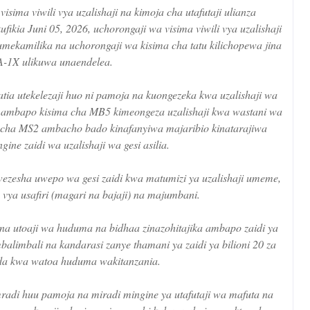
sima viwili vya uzalishaji na kimoja cha utafutaji ulianza
ikia Juni 05, 2026, uchorongaji wa visima viwili vya uzalishaji
ekamilika na uchorongaji wa kisima cha tatu kilichopewa jina
-1X ulikuwa unaendelea.
ia utekelezaji huo ni pamoja na kuongezeka kwa uzalishaji wa
ay ambapo kisima cha MB5 kimeongeza uzalishaji kwa wastani wa
ima cha MS2 ambacho bado kinafanyiwa majaribio kinatarajiwa
ine zaidi wa uzalishaji wa gesi asilia.
mewezesha uwepo wa gesi zaidi kwa matumizi ya uzalishaji umeme,
ya usafiri (magari na bajaji) na majumbani.
na utoaji wa huduma na bidhaa zinazohitajika ambapo zaidi ya
alimbali na kandarasi zanye thamani ya zaidi ya bilioni 20 za
nda kwa watoa huduma wakitanzania.
radi huu pamoja na miradi mingine ya utafutaji wa mafuta na