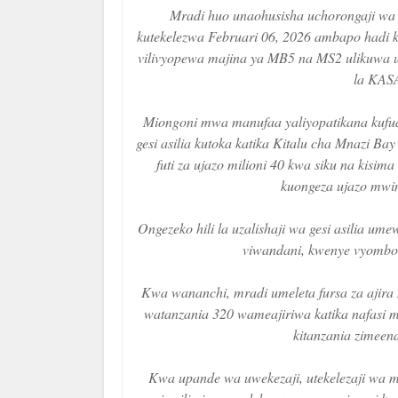
Mradi huo unaohusisha uchorongaji wa vi
kutekelezwa Februari 06, 2026 ambapo hadi kuf
vilivyopewa majina ya MB5 na MS2 ulikuwa um
la KASA
Miongoni mwa manufaa yaliyopatikana kufuat
gesi asilia kutoka katika Kitalu cha Mnazi B
futi za ujazo milioni 40 kwa siku na kis
kuongeza ujazo mwing
Ongezeko hili la uzalishaji wa gesi asilia u
viwandani, kwenye vyombo v
Kwa wananchi, mradi umeleta fursa za ajira 
watanzania 320 wameajiriwa katika nafasi mb
kitanzania zimee
Kwa upande wa uwekezaji, utekelezaji wa m