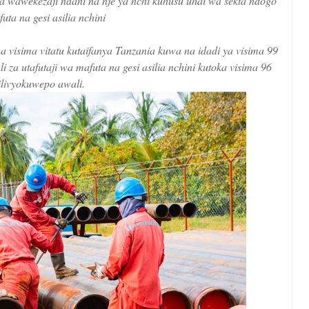
a wawekezaji ndani na nje ya nchi kuhusu uhai wa sekta ndogo
uta na gesi asilia nchini
visima vitatu kutaifanya Tanzania kuwa na idadi ya visima 99
za utafutaji wa mafuta na gesi asilia nchini kutoka visima 96
ilivyokuwepo awali.