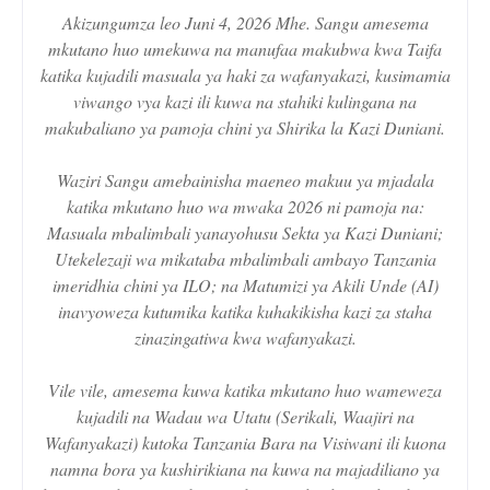
Akizungumza leo Juni 4, 2026 Mhe. Sangu amesema
mkutano huo umekuwa na manufaa makubwa kwa Taifa
katika kujadili masuala ya haki za wafanyakazi, kusimamia
viwango vya kazi ili kuwa na stahiki kulingana na
makubaliano ya pamoja chini ya Shirika la Kazi Duniani.
Waziri Sangu amebainisha maeneo makuu ya mjadala
katika mkutano huo wa mwaka 2026 ni pamoja na:
Masuala mbalimbali yanayohusu Sekta ya Kazi Duniani;
Utekelezaji wa mikataba mbalimbali ambayo Tanzania
imeridhia chini ya ILO; na Matumizi ya Akili Unde (AI)
inavyoweza kutumika katika kuhakikisha kazi za staha
zinazingatiwa kwa wafanyakazi.
Vile vile, amesema kuwa katika mkutano huo wameweza
kujadili na Wadau wa Utatu (Serikali, Waajiri na
Wafanyakazi) kutoka Tanzania Bara na Visiwani ili kuona
namna bora ya kushirikiana na kuwa na majadiliano ya