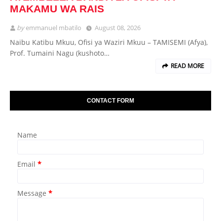
MAKAMU WA RAIS
by
emmanuel mbatilo
August 08, 2026
Naibu Katibu Mkuu, Ofisi ya Waziri Mkuu – TAMISEMI (Afya),
Prof. Tumaini Nagu (kushoto…
READ MORE
CONTACT FORM
Name
Email
*
Message
*