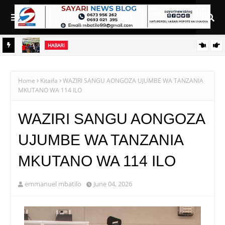
HABARI
OFISI
TEKNOLOJIA YA NYUKLIA: MCHANGO MPYA KATIKA
KUONGEZA CHAKULA NA KUJENGA UCHUMI WA VIWANDA
Home
Kitaifa
WAZIRI SANGU AONGOZA UJUMBE WA TANZANIA
MKUTANO WA 114 ILO
WAZIRI SANGU AONGOZA
UJUMBE WA TANZANIA
MKUTANO WA 114 ILO
emmanuel mbatilo
June 04, 2026