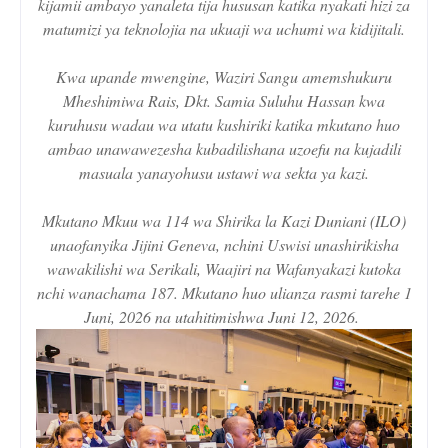
kijamii ambayo yanaleta tija hususan katika nyakati hizi za
matumizi ya teknolojia na ukuaji wa uchumi wa kidijitali.
Kwa upande mwengine, Waziri Sangu amemshukuru
Mheshimiwa Rais, Dkt. Samia Suluhu Hassan kwa
kuruhusu wadau wa utatu kushiriki katika mkutano huo
ambao unawawezesha kubadilishana uzoefu na kujadili
masuala yanayohusu ustawi wa sekta ya kazi.
Mkutano Mkuu wa 114 wa Shirika la Kazi Duniani (ILO)
unaofanyika Jijini Geneva, nchini Uswisi unashirikisha
wawakilishi wa Serikali, Waajiri na Wafanyakazi kutoka
nchi wanachama 187. Mkutano huo ulianza rasmi tarehe 1
Juni, 2026 na utahitimishwa Juni 12, 2026.