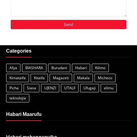
Categories
Afya
BIASHARA
Burudani
Habari
Kilimo
Kimataifa
Kitaifa
Magazeti
Makala
Michezo
Picha
Siasa
UJENZI
UTALII
Ufugaji
elimu
teknolojia
Habari Maarufu