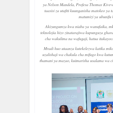
ya Nelson Mandela, Profesa Thomas Kivev
taasisi za utafiti kuunganisha matokeo ya t
matumizi ya ubunifu 
Akizungumza kwa niaba ya wanufaika, m
teknolojia hizo zinatarajiwa kupunguza ghar
cha wakulima na wafugaji, hatua itakayo
Mradi huo utaanza kutekelezwa katika miko
uzalishaji wa chakula cha mifugo kwa kutu
thamani ya mazao, kuimarisha usalama wa cha