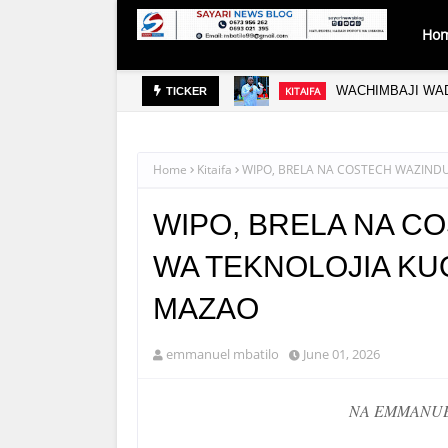
Ho
WACHIMBAJI WA
KITAIFA
TICKER
Home
Kitaifa
WIPO, BRELA NA COSTECH WAZIND
WIPO, BRELA NA C
WA TEKNOLOJIA KU
MAZAO
emmanuel mbatilo
June 01, 2026
NA EMMANUE