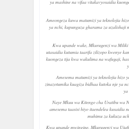
ya mashine na vifaa vitakavyosaidia kuong
Ameongeza kuwa matumizi ya teknolojia hizo 
ya nchi, kupunguza gharama za uzalishaji
Kwa upande wake, Mkurugenzi wa Milik
utasaidia kutumia taarifa zilizopo kwenye kan
kuongeza tija kwa wakulima na wafugaji, has
y
Amesema matumizi ya teknolojia hizo ya
zinazotumika kuagiza bidhaa kutoka nje ya n
ya 
Naye Mkuu wa Kitengo cha Uratibu wa N
amesema taasisi hiyo itaendelea kusaidia 
muhimu za kukuza uch
Kwa upande mwingine, Mkurugenzi wa Utafiti 