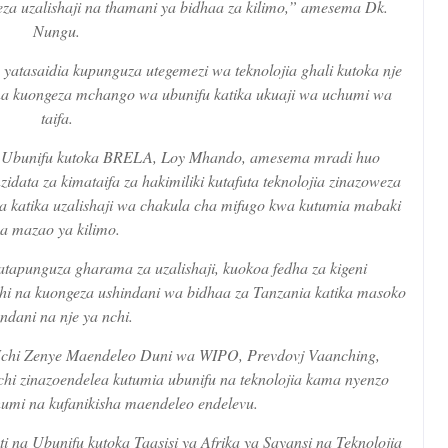
eza uzalishaji na thamani ya bidhaa za kilimo,” amesema Dk.
Nungu.
yatasaidia kupunguza utegemezi wa teknolojia ghali kutoka nje
 na kuongeza mchango wa ubunifu katika ukuaji wa uchumi wa
taifa.
i Ubunifu kutoka BRELA, Loy Mhando, amesema mradi huo
zidata za kimataifa za hakimiliki kutafuta teknolojia zinazoweza
a katika uzalishaji wa chakula cha mifugo kwa kutumia mabaki
a mazao ya kilimo.
tapunguza gharama za uzalishaji, kuokoa fedha za kigeni
chi na kuongeza ushindani wa bidhaa za Tanzania katika masoko
ndani na nje ya nchi.
chi Zenye Maendeleo Duni wa WIPO, Prevdovj Vaanching,
nchi zinazoendelea kutumia ubunifu na teknolojia kama nyenzo
umi na kufanikisha maendeleo endelevu.
na Ubunifu kutoka Taasisi ya Afrika ya Sayansi na Teknolojia