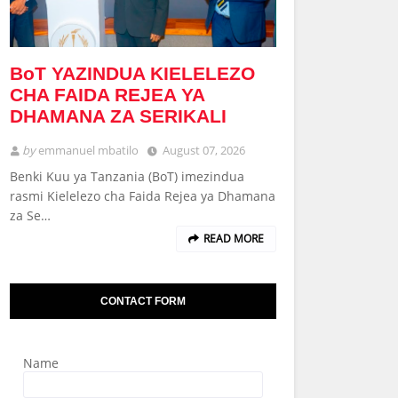
BoT YAZINDUA KIELELEZO
CHA FAIDA REJEA YA
DHAMANA ZA SERIKALI
by
emmanuel mbatilo
August 07, 2026
Benki Kuu ya Tanzania (BoT) imezindua
rasmi Kielelezo cha Faida Rejea ya Dhamana
za Se…
READ MORE
CONTACT FORM
Name