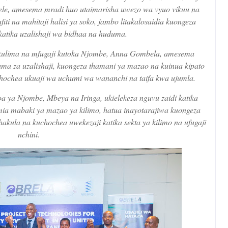
ele, amesema mradi huo utaimarisha uwezo wa vyuo vikuu na
afiti na mahitaji halisi ya soko, jambo litakalosaidia kuongeza
katika uzalishaji wa bidhaa na huduma.
kulima na mfugaji kutoka Njombe, Anna Gombela, amesema
ama za uzalishaji, kuongeza thamani ya mazao na kuinua kipato
chochea ukuaji wa uchumi wa wananchi na taifa kwa ujumla.
a ya Njombe, Mbeya na Iringa, ukielekeza nguvu zaidi katika
mia mabaki ya mazao ya kilimo, hatua inayotarajiwa kuongeza
kula na kuchochea uwekezaji katika sekta ya kilimo na ufugaji
nchini.