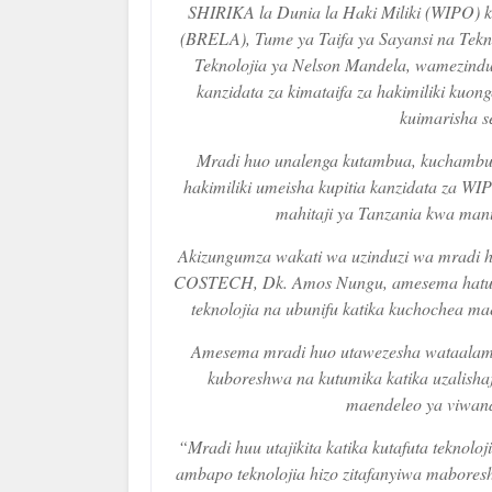
SHIRIKA la Dunia la Haki Miliki (WIPO) k
(BRELA), Tume ya Taifa ya Sayansi na Tekn
Teknolojia ya Nelson Mandela, wamezindua
kanzidata za kimataifa za hakimiliki kuo
kuimarisha se
Mradi huo unalenga kutambua, kuchambua
hakimiliki umeisha kupitia kanzidata za WI
mahitaji ya Tanzania kwa manu
Akizungumza wakati wa uzinduzi wa mradi hu
COSTECH, Dk. Amos Nungu, amesema hatua h
teknolojia na ubunifu katika kuchochea mae
Amesema mradi huo utawezesha wataalamu 
kuboreshwa na kutumika katika uzalisha
maendeleo ya viwand
“Mradi huu utajikita katika kutafuta teknolo
ambapo teknolojia hizo zitafanyiwa mabores