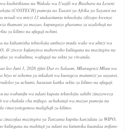
wa kushirikiana na Wakala wa Usajili wa Biashara na Leseni
olojia (COSTECH) pamoja na Taasisi ya Afrika ya Sayansi na
 mradi wa miezi 12 utakaotumia teknolojia zilizopo kwenye
ngeza thamani ya mazao, kupunguza gharama za uzalishaji na
kta za kilimo na ufugaji nchini.
 na kuhamisha teknolojia ambazo muda wake wa ulinzi wa
PO, ili ziweze kufanyiwa maboresho kulingana na mazingira na
faa ya wakulima, wafugaji na sekta ya viwanda.
o leo Juni 1, 2026 jijini Dar es Salaam, Mkurugenzi Mkuu wa
iyo ni sehemu ya mkakati wa kuongeza matumizi ya sayansi,
ndeleo ya uchumi, hususan katika sekta za kilimo na ufugaji.
na wabunifu wa ndani kupata teknolojia sahihi zinazoweza
ji wa chakula cha mifugo, uchakataji wa mazao pamoja na
a vinavyotegemea malighafi za kilimo.
jia zinazofaa mazingira ya Tanzania kupitia kanzidata za WIPO,
ho kulingana na mahitaji ya ndani na kutumika kuandaa mifano