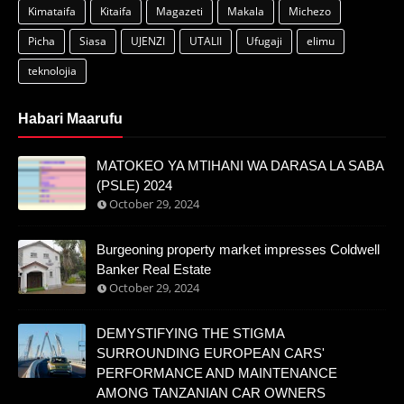
Kimataifa
Kitaifa
Magazeti
Makala
Michezo
Picha
Siasa
UJENZI
UTALII
Ufugaji
elimu
teknolojia
Habari Maarufu
MATOKEO YA MTIHANI WA DARASA LA SABA
(PSLE) 2024
October 29, 2024
Burgeoning property market impresses Coldwell
Banker Real Estate
October 29, 2024
DEMYSTIFYING THE STIGMA
SURROUNDING EUROPEAN CARS'
PERFORMANCE AND MAINTENANCE
AMONG TANZANIAN CAR OWNERS