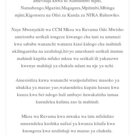
amevitaja kuwa ni Namtumbo mjini,
Namabengo,Mgazini,Magagura,Mpitimbi,Mbinga
mjini,Kigonsera na Ofisi za Kanda za NFRA Ruhuwiko.
Naye Mwenyekiti wa CCM Mkoa wa Ruvuma Odo Mwisho
ameiomba serikali iongeze kiwango cha tani za ununuzi
kwa sababu wananchi watauza kiasi kidogo cha mahindi
ukilinganisha na uzalishaji,hivyo ameshauri serikali inunue
mahindi kupitia mfuko mkuu wa serikali ili yakauzwe
kwenye mahitaji ya chakula ndani na nje ya nchi.
Amesisitiza kuwa wananchi wasipotafutiwe masoko ya
uhakika ya mazao yao,wataendelea kupata hasara kwa
kuuza kwa bei ndogo hali ambayo itawakatisha tamaa
kuendelea kulima zao la mahindi.
Mkoa wa Ruvuma kwa mwaka wa tatu mfululizo
umeendelea kushika nafasi ya kwanza kitaifa kwa
kuongoza kwa uzalishaji wa mazao ya chakula.