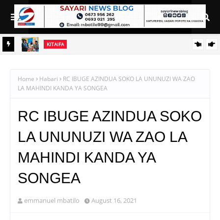
KITAIFA
ALAMA YA UBORA YA TBS YAENDELEA KUFUNGUA MASOKO
YA WAJASIRIAMALI
Home
Habari
RC IBUGE AZINDUA SOKO LA UNUNUZI WA ZAO
LA MAHINDI KANDA YA SONGEA
RC IBUGE AZINDUA SOKO
LA UNUNUZI WA ZAO LA
MAHINDI KANDA YA
SONGEA
emmanuel mbatilo
August 16, 2021