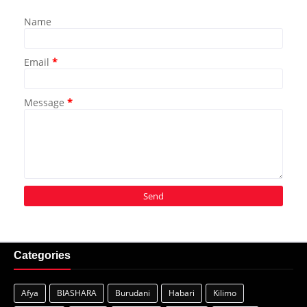
Name
Email
*
Message
*
Categories
Afya
BIASHARA
Burudani
Habari
Kilimo