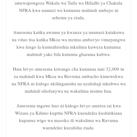
amewapongeza Wakala wa Taifa wa Hifadhi ya Chakula
NFRA kwa uamuzi wa kununua mahindi ambayo ni
sehemu ya ziada.
Amesema katika awamu ya kwanza ya ununuzi kutakuwa
na vituo tisa katika Mkoa wa mzima ambavyo vimepangwa
kwa lengo la kumrahisishia mkulima kuweza kununua
mahindi yake bila kutumia gharama kubwa.
Hata hivyo amesema kiwango cha kununua tani 32,000 tu
za mahindi kwa Mkoa wa Ruvuma ambacho kimewekwa
na NFRA ni kidogo ukilinganisha na uzalishaji mkubwa wa
mahindi uliofanywa na wakulima msimu huu.
Amesema mgawo huo ni kidogo hivyo ametoa rai kwa
Wizara ya Kilimo kupitia NFRA kuendelea kushirikiana
kupanua wigo wa masoko ili wakulima wa Ruvuma
waendelee kuzalisha ziada.