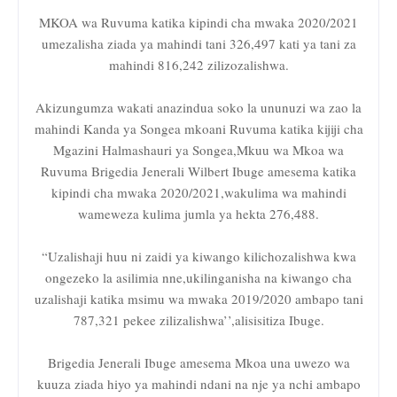
MKOA wa Ruvuma katika kipindi cha mwaka 2020/2021
umezalisha ziada ya mahindi tani 326,497 kati ya tani za
mahindi 816,242 zilizozalishwa.
Akizungumza wakati anazindua soko la ununuzi wa zao la
mahindi Kanda ya Songea mkoani Ruvuma katika kijiji cha
Mgazini Halmashauri ya Songea,Mkuu wa Mkoa wa
Ruvuma Brigedia Jenerali Wilbert Ibuge amesema katika
kipindi cha mwaka 2020/2021,wakulima wa mahindi
wameweza kulima jumla ya hekta 276,488.
“Uzalishaji huu ni zaidi ya kiwango kilichozalishwa kwa
ongezeko la asilimia nne,ukilinganisha na kiwango cha
uzalishaji katika msimu wa mwaka 2019/2020 ambapo tani
787,321 pekee zilizalishwa’’,alisisitiza Ibuge.
Brigedia Jenerali Ibuge amesema Mkoa una uwezo wa
kuuza ziada hiyo ya mahindi ndani na nje ya nchi ambapo