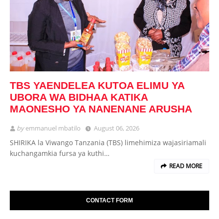
TBS YAENDELEA KUTOA ELIMU YA
UBORA WA BIDHAA KATIKA
MAONESHO YA NANENANE ARUSHA
by
emmanuel mbatilo
August 06, 2026
SHIRIKA la Viwango Tanzania (TBS) limehimiza wajasiriamali
kuchangamkia fursa ya kuthi…
READ MORE
CONTACT FORM