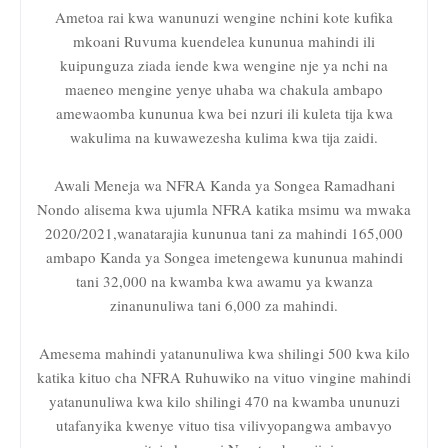
Ametoa rai kwa wanunuzi wengine nchini kote kufika
mkoani Ruvuma kuendelea kununua mahindi ili
kuipunguza ziada iende kwa wengine nje ya nchi na
maeneo mengine yenye uhaba wa chakula ambapo
amewaomba kununua kwa bei nzuri ili kuleta tija kwa
wakulima na kuwawezesha kulima kwa tija zaidi.
Awali Meneja wa NFRA Kanda ya Songea Ramadhani
Nondo alisema kwa ujumla NFRA katika msimu wa mwaka
2020/2021,wanatarajia kununua tani za mahindi 165,000
ambapo Kanda ya Songea imetengewa kununua mahindi
tani 32,000 na kwamba kwa awamu ya kwanza
zinanunuliwa tani 6,000 za mahindi.
Amesema mahindi yatanunuliwa kwa shilingi 500 kwa kilo
katika kituo cha NFRA Ruhuwiko na vituo vingine mahindi
yatanunuliwa kwa kilo shilingi 470 na kwamba ununuzi
utafanyika kwenye vituo tisa vilivyopangwa ambavyo