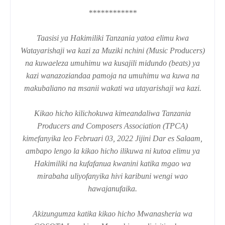
************
Taasisi ya Hakimiliki Tanzania yatoa elimu kwa
Watayarishaji wa kazi za Muziki nchini (Music Producers)
na kuwaeleza umuhimu wa kusajili midundo (beats) ya
kazi wanazoziandaa pamoja na umuhimu wa kuwa na
makubaliano na msanii wakati wa utayarishaji wa kazi.
Kikao hicho kilichokuwa kimeandaliwa Tanzania
Producers and Composers Association (TPCA)
kimefanyika leo Februari 03, 2022 Jijini Dar es Salaam,
ambapo lengo la kikao hicho ilikuwa ni kutoa elimu ya
Hakimiliki na kufafanua kwanini katika mgao wa
mirabaha uliyofanyika hivi karibuni wengi wao
hawajanufaika.
Akizungumza katika kikao hicho Mwanasheria wa