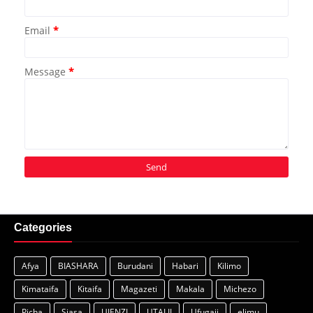
Email
*
Message
*
Categories
Afya
BIASHARA
Burudani
Habari
Kilimo
Kimataifa
Kitaifa
Magazeti
Makala
Michezo
Picha
Siasa
UJENZI
UTALII
Ufugaji
elimu