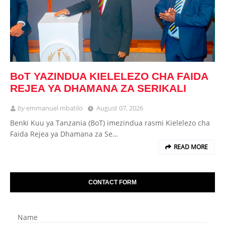
BoT YAZINDUA KIELELEZO CHA FAIDA
REJEA YA DHAMANA ZA SERIKALI
by
emmanuel mbatilo
August 07, 2026
Benki Kuu ya Tanzania (BoT) imezindua rasmi Kielelezo cha
Faida Rejea ya Dhamana za Se…
READ MORE
CONTACT FORM
Name