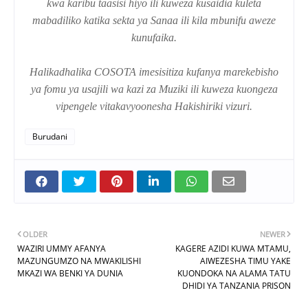
kwa karibu taasisi hiyo ili kuweza kusaidia kuleta
mabadiliko katika sekta ya Sanaa ili kila mbunifu aweze
kunufaika.
Halikadhalika COSOTA imesisitiza kufanya marekebisho
ya fomu ya usajili wa kazi za Muziki ili kuweza kuongeza
vipengele vitakavyoonesha Hakishiriki vizuri.
Burudani
OLDER
NEWER
WAZIRI UMMY AFANYA
KAGERE AZIDI KUWA MTAMU,
MAZUNGUMZO NA MWAKILISHI
AIWEZESHA TIMU YAKE
MKAZI WA BENKI YA DUNIA
KUONDOKA NA ALAMA TATU
DHIDI YA TANZANIA PRISON