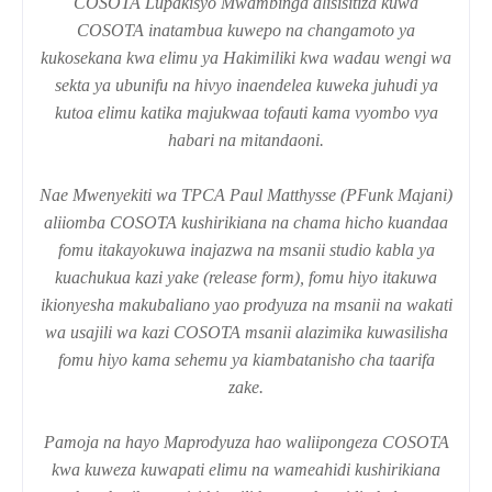
COSOTA Lupakisyo Mwambinga alisisitiza kuwa
COSOTA inatambua kuwepo na changamoto ya
kukosekana kwa elimu ya Hakimiliki kwa wadau wengi wa
sekta ya ubunifu na hivyo inaendelea kuweka juhudi ya
kutoa elimu katika majukwaa tofauti kama vyombo vya
habari na mitandaoni.
Nae Mwenyekiti wa TPCA Paul Matthysse (PFunk Majani)
aliiomba COSOTA kushirikiana na chama hicho kuandaa
fomu itakayokuwa inajazwa na msanii studio kabla ya
kuachukua kazi yake (release form), fomu hiyo itakuwa
ikionyesha makubaliano yao prodyuza na msanii na wakati
wa usajili wa kazi COSOTA msanii alazimika kuwasilisha
fomu hiyo kama sehemu ya kiambatanisho cha taarifa
zake.
Pamoja na hayo Maprodyuza hao waliipongeza COSOTA
kwa kuweza kuwapati elimu na wameahidi kushirikiana