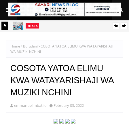
KITAIFA
ANA ZA
WAZIRI NANAUKA AIPONGEZA TARURA KWA MPANGO WA
CBRM
Home
Burudani
COSOTA YATOA ELIMU KWA WATAYARISHAJI
WA MUZIKI NCHINI
COSOTA YATOA ELIMU
KWA WATAYARISHAJI WA
MUZIKI NCHINI
emmanuel mbatilo
February 03, 2022