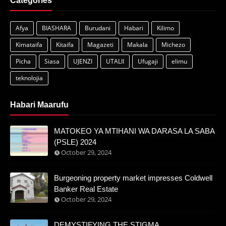
Categories
Afya
BIASHARA
Burudani
Habari
Kilimo
Kimataifa
Kitaifa
Magazeti
Makala
Michezo
Picha
Siasa
UJENZI
UTALII
Ufugaji
elimu
teknolojia
Habari Maarufu
MATOKEO YA MTIHANI WA DARASA LA SABA
(PSLE) 2024
October 29, 2024
Burgeoning property market impresses Coldwell
Banker Real Estate
October 29, 2024
DEMYSTIFYING THE STIGMA