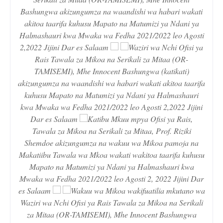
Bashungwa akizungumza na waandishi wa habari wakati
akitoa taarifa kuhusu Mapato na Matumizi ya Ndani ya
Halmashauri kwa Mwaka wa Fedha 2021/2022 leo Agosti
2,2022 Jijini Dar es Salaam
Waziri wa Nchi Ofisi ya
Rais Tawala za Mikoa na Serikali za Mitaa (OR-
TAMISEMI), Mhe Innocent Bashungwa (katikati)
akizungumza na waandishi wa habari wakati akitoa taarifa
kuhusu Mapato na Matumizi ya Ndani ya Halmashauri
kwa Mwaka wa Fedha 2021/2022 leo Agosti 2,2022 Jijini
Dar es Salaam
Katibu Mkuu mpya Ofisi ya Rais,
Tawala za Mikoa na Serikali za Mitaa, Prof. Riziki
Shemdoe akizungumza na wakuu wa Mikoa pamoja na
Makatiibu Tawala wa Mkoa wakati wakitoa taarifa kuhusu
Mapato na Matumizi ya Ndani ya Halmashauri kwa
Mwaka wa Fedha 2021/2022 leo Agosti 2, 2022 Jijini Dar
es Salaam
Wakuu wa Mikoa wakifuatilia mkutano wa
Waziri wa Nchi Ofisi ya Rais Tawala za Mikoa na Serikali
za Mitaa (OR-TAMISEMI), Mhe Innocent Bashungwa