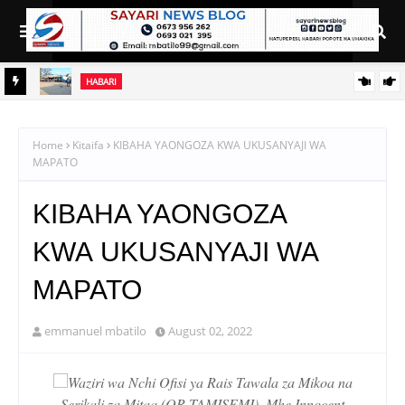
HABARI
 WA
AZZA: BARABARA YA LUHUMBO–DIDIA KUJENGWA KWA LAMI
Home
Kitaifa
KIBAHA YAONGOZA KWA UKUSANYAJI WA
MAPATO
KIBAHA YAONGOZA
KWA UKUSANYAJI WA
MAPATO
emmanuel mbatilo
August 02, 2022
Waziri wa Nchi Ofisi ya Rais Tawala za Mikoa na
Serikali za Mitaa (OR-TAMISEMI), Mhe Innocent