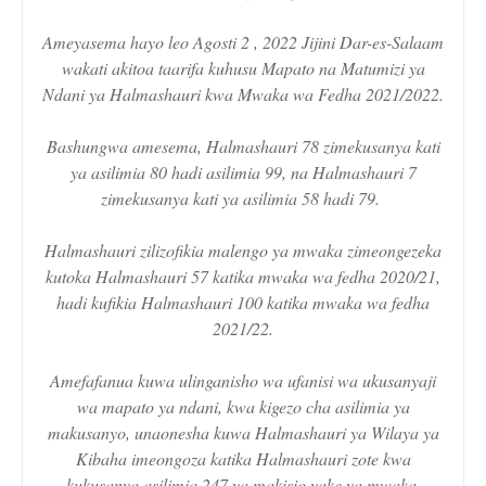
Ameyasema hayo leo Agosti 2 , 2022 Jijini Dar-es-Salaam
wakati akitoa taarifa kuhusu Mapato na Matumizi ya
Ndani ya Halmashauri kwa Mwaka wa Fedha 2021/2022.
Bashungwa amesema, Halmashauri 78 zimekusanya kati
ya asilimia 80 hadi asilimia 99, na Halmashauri 7
zimekusanya kati ya asilimia 58 hadi 79.
Halmashauri zilizofikia malengo ya mwaka zimeongezeka
kutoka Halmashauri 57 katika mwaka wa fedha 2020/21,
hadi kufikia Halmashauri 100 katika mwaka wa fedha
2021/22.
Amefafanua kuwa ulinganisho wa ufanisi wa ukusanyaji
wa mapato ya ndani, kwa kigezo cha asilimia ya
makusanyo, unaonesha kuwa Halmashauri ya Wilaya ya
Kibaha imeongoza katika Halmashauri zote kwa
kukusanya asilimia 247 ya makisio yake ya mwaka,