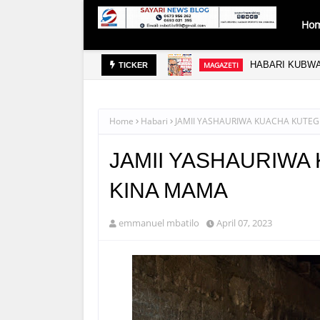
Ho
HABARI KUBWA
MAGAZETI
TICKER
Home
Habari
JAMII YASHAURIWA KUACHA KUTEG
JAMII YASHAURIWA
KINA MAMA
emmanuel mbatilo
April 07, 2023