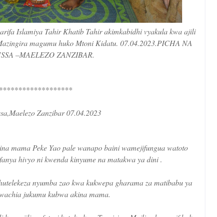
arifa Islamiya Tahir Khatib Tahir akimkabidhi vyakula kwa ajili
ka Mazingira magumu huko Mtoni Kidatu. 07.04.2023.PICHA NA
SSA –MAELEZO ZANZIBAR.
*******************
sa,Maelezo Zanzibar 07.04.2023
kina mama Peke Yao pale wanapo baini wamejifungua watoto
fanya hivyo ni kwenda kinyume na matakwa ya dini .
hutelekeza nyumba zao kwa kukwepa gharama za matibabu ya
uwachia jukumu kubwa akina mama.