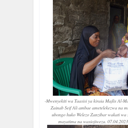
-Mwenyekiti wa Taasisi ya kiraia Majlis Al-Ma
Zainab Seif Ali ambae ametelekezwa na 
ubongo huko Welezo Zanzibar wakati wa z
mayatima na wasiojiweza. 07.04