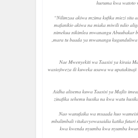
huruma kwa watoto 
“Nilimzaa akiwa mzima kufika miezi sita a
mafanikio akiwa na miaka miwili ndio alig
nimekua nikimlea mwanangu Abuubakar bi
,mara tu baada ya mwanangu kugunduliwa 
Nae Mwenyekiti wa Taasisi ya kiraia M
wasiojiweza ili kuweka usawa wa upatakinaji
Aidha alisema kuwa Taasisi ya Majlis im
zinafika sehemu husika na kwa watu husik
Nao wanufaika wa msaada huo wameishu
mbalimbali vitakavyowasaidia katika futari
kwa kwenda nyumba kwa nyumba kwani