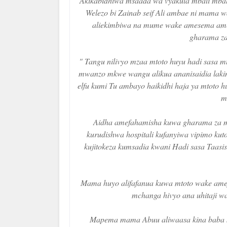
Akikabidhiwa msaada wa vyakula mbali mbali k
Welezo bi Zainab seif Ali ambae ni mama
aliekimbiwa na mume wake amesema amek
gharama za
" Tangu nilivyo mzaa mtoto huyu hadi sasa
mwanzo mkwe wangu alikua ananisaidia lakin
elfu kumi Tu ambayo haikidhi haja ya mtoto 
m
Aidha amefahamisha kuwa gharama za ma
kurudishwa hospitali kufanyiwa vipimo k
kujitokeza kumsadia kwani Hadi sasa Taasis
Mama huyo alifafanua kuwa mtoto wake amef
mchanga hivyo ana uhitaji wa
Mapema mama Abuu aliwaasa kina baba ku