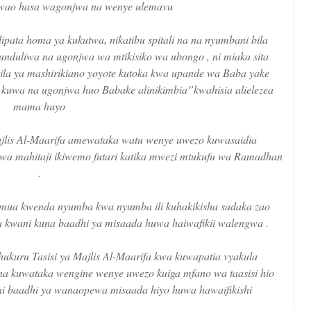
wao hasa wagonjwa na wenye ulemavu
lipata homa ya kukutwa, nikatibu spitali na na nyumbani bila
unduliwa na ugonjwa wa mtikisiko wa ubongo , ni miaka sita
la ya mashirikiano yoyote kutoka kwa upande wa Baba yake
kuwa na ugonjwa huo Babake alinikimbia”kwahisia alielezea
mama huyo
ajlis Al-Maarifa amewataka watu wenye uwezo kuwasaidia
 wa mahitaji ikiwemo futari katika mwezi mtukufu wa Ramadhan
.
eamua kwenda nyumba kwa nyumba ili kuhakikisha sadaka zao
a kwani kuna baadhi ya misaada huwa haiwafikii walengwa .
kuru Tasisi ya Majlis Al-Maarifa kwa kuwapatia vyakula
 na kuwataka wengine wenye uwezo kuiga mfano wa taasisi hio
 baadhi ya wanaopewa misaada hiyo huwa hawaifikishi