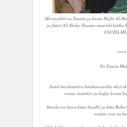
Mwenyekiti wa Taasisi ya kiraia Majlis Al-Ma
ya futari Ali Sheha Shaame anaeishi kati
FAUZIA MU
****
Na Fauzia Mus
Jamii imeshauriwa kutokuwaachia ulezi a
wenye matatizo ya kiafya kwani ku
Imeelezwa kuwa kuna baadhi ya kina Baba 
watoto wao na k