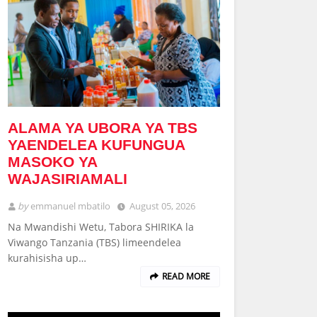
ALAMA YA UBORA YA TBS
YAENDELEA KUFUNGUA
MASOKO YA
WAJASIRIAMALI
by
emmanuel mbatilo
August 05, 2026
Na Mwandishi Wetu, Tabora SHIRIKA la
Viwango Tanzania (TBS) limeendelea
kurahisisha up…
READ MORE