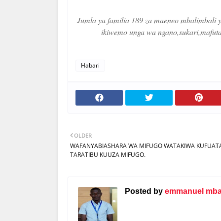
Jumla ya familia 189 za maeneo mbalimbali y
ikiwemo unga wa ngano,sukari,mafuta 
Habari
OLDER
WAFANYABIASHARA WA MIFUGO WATAKIWA KUFUAT
TARATIBU KUUZA MIFUGO.
Posted by
emmanuel mbat