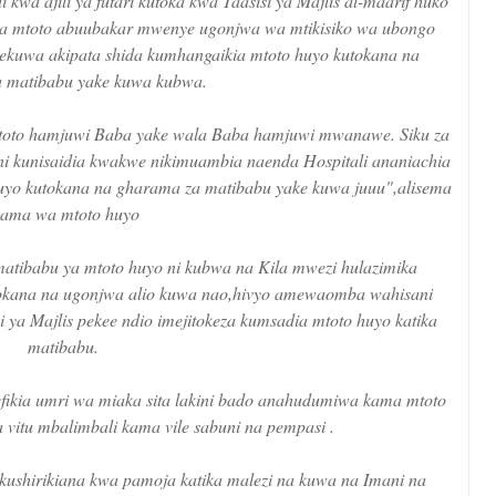
wa ajili ya futari kutoka kwa Taasisi ya Majlis al-maarif huko
 wa mtoto abuubakar mwenye ugonjwa wa mtikisiko wa ubongo
uwa akipata shida kumhangaikia mtoto huyo kutokana na
 matibabu yake kuwa kubwa.
 mtoto hamjuwi Baba yake wala Baba hamjuwi mwanawe. Siku za
i kunisaidia kwakwe nikimuambia naenda Hospitali ananiachia
huyo kutokana na gharama za matibabu yake kuwa juuu",alisema
ama wa mtoto huyo
tibabu ya mtoto huyo ni kubwa na Kila mwezi hulazimika
utokana na ugonjwa alio kuwa nao,hivyo amewaomba wahisani
i ya Majlis pekee ndio imejitokeza kumsadia mtoto huyo katika
matibabu.
ikia umri wa miaka sita lakini bado anahudumiwa kama mtoto
 vitu mbalimbali kama vile sabuni na pempasi .
shirikiana kwa pamoja katika malezi na kuwa na Imani na