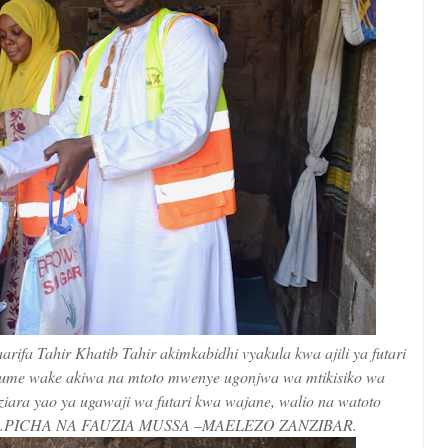
arifa Tahir Khatib Tahir akimkabidhi vyakula kwa ajili ya futari
mume wake akiwa na mtoto mwenye ugonjwa wa mtikisiko wa
iara yao ya ugawaji wa futari kwa wajane, walio na watoto
.2023.PICHA NA FAUZIA MUSSA –MAELEZO ZANZIBAR.