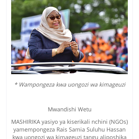
* Wampongeza kwa uongozi wa kimageuzi
Mwandishi Wetu
MASHIRIKA yasiyo ya kiserikali nchini (NGOs)
yamempongeza Rais Samia Suluhu Hassan
kwa uongozi wa kimageuzi tangu aliposhika