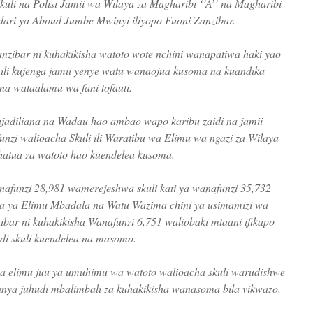
kuli na Polisi Jamii wa Wilaya za Magharibi ‘’A’’ na Magharibi
ndari ya Aboud Jumbe Mwinyi iliyopo Fuoni Zanzibar.
nzibar ni kuhakikisha watoto wote nchini wanapatiwa haki yao
 ili kujenga jamii yenye watu wanaojua kusoma na kuandika
a wataalamu wa fani tofauti.
 kujadiliana na Wadau hao ambao wapo karibu zaidi na jamii
unzi walioacha Skuli ili Waratibu wa Elimu wa ngazi za Wilaya
atua za watoto hao kuendelea kusoma.
nafunzi 28,981 wamerejeshwa skuli kati ya wanafunzi 35,732
a ya Elimu Mbadala na Watu Wazima chini ya usimamizi wa
bar ni kuhakikisha Wanafunzi 6,751 waliobaki mtaani ifikapo
di skuli kuendelea na masomo.
oa elimu juu ya umuhimu wa watoto walioacha skuli warudishwe
anya juhudi mbalimbali za kuhakikisha wanasoma bila vikwazo.