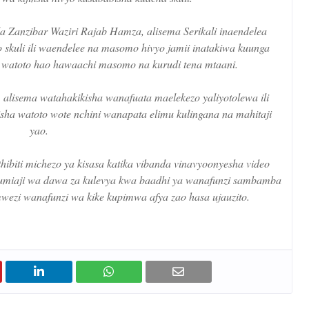
 Zanzibar Waziri Rajab Hamza, alisema Serikali inaendelea
 skuli ili waendelee na masomo hivyo jamii inatakiwa kuunga
 watoto hao hawaachi masomo na kurudi tena mtaani.
alisema watahakikisha wanafuata maelekezo yaliyotolewa ili
isha watoto wote nchini wanapata elimu kulingana na mahitaji
yao.
thibiti michezo ya kisasa katika vibanda vinavyoonyesha video
tumiaji wa dawa za kulevya kwa baadhi ya wanafunzi sambamba
wezi wanafunzi wa kike kupimwa afya zao hasa ujauzito.