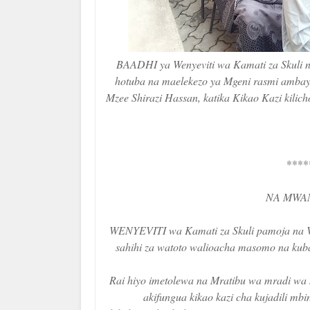
BAADHI ya Wenyeviti wa Kamati za Skuli na 
hotuba na maelekezo ya Mgeni rasmi ambay
Mzee Shirazi Hassan, katika Kikao Kazi kilic
****
NA MWAN
WENYEVITI wa Kamati za Skuli pamoja na Vik
sahihi za watoto walioacha masomo na kubak
Rai hiyo imetolewa na Mratibu wa mradi wa 
akifungua kikao kazi cha kujadili mb