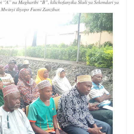
i ‘’A’’ na Magharibi “B”, kilichofanyika Skuli ya Sekondari ya
Mwinyi iliyopo Fuoni Zanzibar.