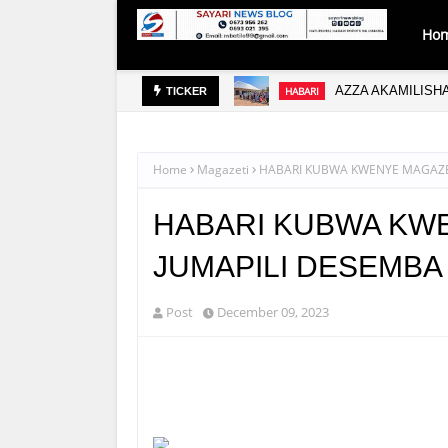
Ho
WASI WA KIMATAIFA
AZZA AKAMILISHA
HABARI
TICKER
Home
Magazeti
HABARI KUBWA KWENYE MAGAZETI
HABARI KUBWA KWE
JUMAPILI DESEMBA 
Post
December 09, 2023