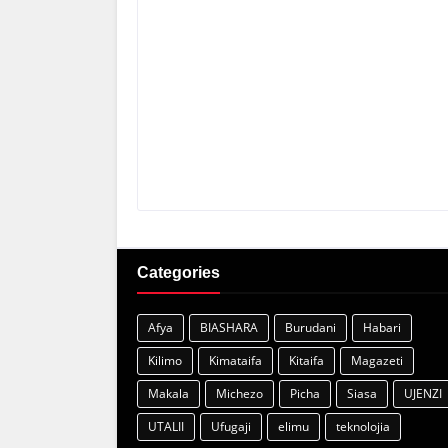
Categories
Afya
BIASHARA
Burudani
Habari
Kilimo
Kimataifa
Kitaifa
Magazeti
Makala
Michezo
Picha
Siasa
UJENZI
UTALII
Ufugaji
elimu
teknolojia