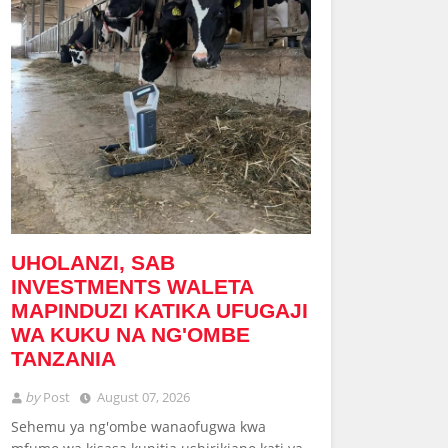
UHOLANZI, SAB
INVESTMENTS WALETA
MAPINDUZI KATIKA UFUGAJI
WA KUKU NA NG'OMBE
TANZANIA
by
Post
August 07, 2026
Sehemu ya ng'ombe wanaofugwa kwa