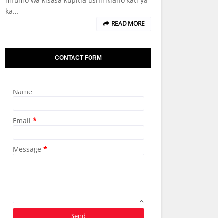
mfumo wa kisasa kupitia ushirikiano kati ya
ka…
READ MORE
CONTACT FORM
Name
Email
*
Message
*