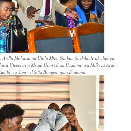
rdhi Maliasili na Utalii Mhe. Shaban Shekilinde akichangia
usu Utekelezaji Mradi Uboreshaji Usalama wa Milki za Ardhi
ukumbi wa Samwel Sitta Bungeni jijini Dodoma.