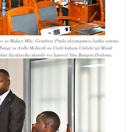
o ya Makazi Mhe. Geophrey Pinda akizungumza katika semina
ge ya Ardhi Maliasili na Utalii kuhusu Utekelezaji Mradi
hini iliyofanyika ukumbi wa Samwel Sitta Bungeni Dodoma.