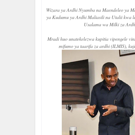
Wizara ya Ardhi Nyumba na Maendeleo ya Ma
ya Kudumu ya Ardhi Maliasili na Utalii kwa l
Usalama wa Milki za Ardhi
Mradi huo unatekelezwa kupitia vipengele vi
mifumo ya taarifa za ardhi (ILMIS), k