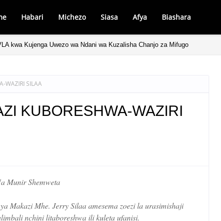
me
Habari
Michezo
Siasa
Afya
Biashara
LA kwa Kujenga Uwezo wa Ndani wa Kuzalisha Chanjo za Mifugo
-WAZIRI SILAA
AZI KUBORESHWA-WAZIRI
a Munir Shemweta
a Makazi Mhe. Jerry Silaa amesema zoezi la urasimishaji
mbali nchini litaboreshwa ili kuleta ufanisi.