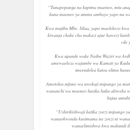
‘’Tunapopanga na kupima maeneo, mtu anapop
kuna maeneo ya umma ambayo yapo na waka
Kwa mujibu Mhe. Silaa, yapo maelekezo k
kiwanja chake cha makazi ajue hawezi kuis
vile 
Kwa upande wake Naibu Waziri wa Ard
amewaeleza wajumbe wa Kamati ya Kudumu
imeendelea kutoa elimu husu
Ametolea mfano wa uwekaji mipango ya matumiz
wananchi wa maeneo husika huku akiweka wa
kujua umuhi
‘’Ushirikishwaji katika zoezi mipango 
wanaokwenda kusimama na zoezi ni wanan
wanaelimishwa kwa makundi il