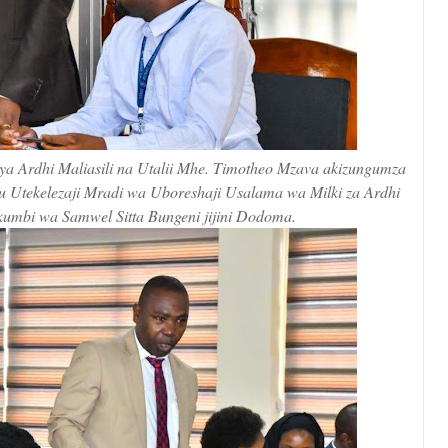
a Ardhi Maliasili na Utalii Mhe. Timotheo Mzava akizungumza
 Utekelezaji Mradi wa Uboreshaji Usalama wa Milki za Ardhi
ukumbi wa Samwel Sitta Bungeni jijini Dodoma.