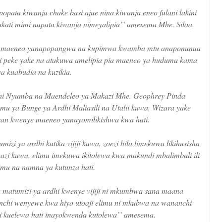
ata kiwanja chake basi ajue nina kiwanja eneo fulani lakini
ti mimi napata kiwanja nimeyalipia’’ amesema Mhe. Silaa,
wa maeneo yanapopangwa na kupimwa kwamba mtu anaponunua
hi peke yake na atakuwa amelipia pia maeneo ya huduma kama
ya kuabudia na kuzikia.
hi Nyumba na Maendeleo ya Makazi Mhe. Geophrey Pinda
 ya Bunge ya Ardhi Maliasili na Utalii kuwa, Wizara yake
san kwenye maeneo yanayomilikishwa kwa hati.
i ya ardhi katika vijiji kuwa, zoezi hilo limekuwa likihusisha
zi kuwa, elimu imekuwa ikitolewa kwa makundi mbalimbali ili
mu na namna ya kutunza hati.
ya matumizi ya ardhi kwenye vijiji ni mkumbwa sana maana
chi wenyewe kwa hiyo utoaji elimu ni mkubwa na wananchi
i kuelewa hati inayokwenda kutolewa’’ amesema.