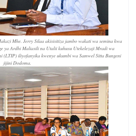
azi Mhe. Jerry Silaa akisisitiza jambo wakati wa semina kwa
a Ardhi Maliasili na Utalii kuhusu Utekelezaji Mradi wa
i (LTIP) iliyofanyika kwenye ukumbi wa Samwel Sitta Bungeni
jijini Dodoma.