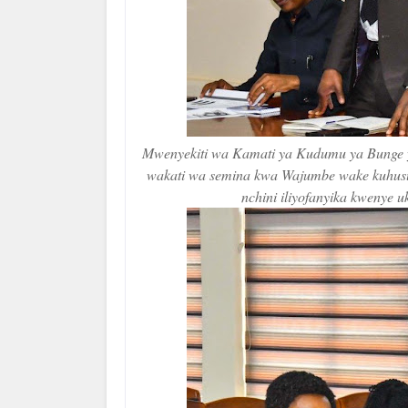
Mwenyekiti wa Kamati ya Kudumu ya Bunge y
wakati wa semina kwa Wajumbe wake kuhusu
nchini iliyofanyika kwenye 