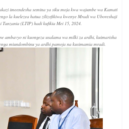
kazi imeendesha semina ya siku moja kwa wajumbe wa Kamati
engo la kuelezea hatua zilizofikiwa kwenye Mradi wa Uboreshaji
 Tanzania (LTIP) hadi kufikia Mei 15, 2024.
nne ambavyo ni kuongeza usalama wa milki za ardhi, kuimarisha
ujenga miundombinu ya ardhi pamoja na kusimamia mradi.