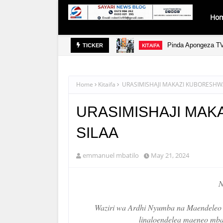
Ho
Pinda Apongeza TV
KITAIFA
TICKER
Home
Kitaifa
URASIMISHAJI MAKAZI KUBORESHWA
URASIMISHAJI MAK
SILAA
emmanuel mbatilo
May 21, 2024
N
Waziri wa Ardhi Nyumba na Maendeleo y
linaloendelea maeneo mbali