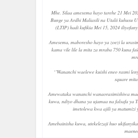
Mhe. Silaa amesema hayo tarehe 21 Mei 2
Bunge ya Ardhi Maliasili na Utalii kuhusu 
(LTIP) hadi kufikia Mei 15, 2024 iliyofa
Amesema, maboresho hayo ya zoezi la urasim
kama vile lile la mita za mraba 750 kuna fa
mra
‘’Wananchi waelewe kuishi eneo rasmi leny
square mita
Amewataka wananchi wanaorasimishiwa maeneo
kuwa, ndiyo dhana ya ujamaa na falsafa ya
imetolewa kwa ajili ya matumizi
Amebainisha kuwa, utekelezaji huo ukifanyik
maeneo