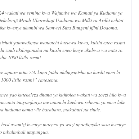
024 wakati wa semina kwa Wajumbe wa Kamati ya Kudumu ya
Utekelezaji Mradi Uboreshaji Usalama wa Milki za Ardhi nchini
nyika kwenye ukumbi wa Samwel Sitta Bungeni jijini Dodoma.
ishaji yatawafanya wananchi kuelewa kuwa, kuishi eneo rasmi
ida zaidi ukilinganisha na kuishi eneo lenye ukubwa wa mita za
ba 1000 lisilo rasmi.
e square mita 750 kuna faida ukilinganisha na kuishi eneo la
 1000 lisilo rasmi’’ Amesema.
 yao kutekeleza dhana ya kujitolea wakati wa zoezi hilo kwa
 Tanzania inayomfanya mwananchi kuelewa sehemu ya eneo lake
 ya huduma kama vile barabara, makaburi na shule.
a basi uvamizi kwenye maeneo ya wazi unaofanyika sasa kwenye
 mbalimbali utapungua.