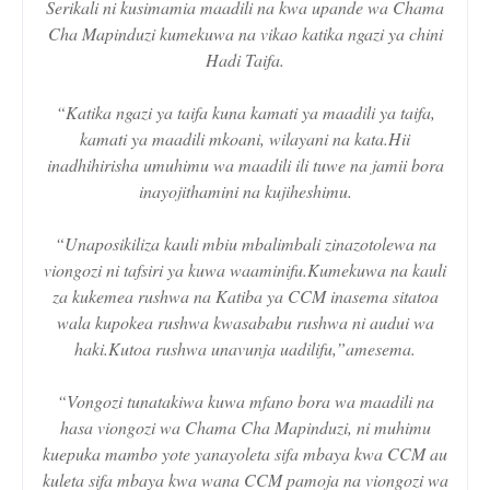
Serikali ni kusimamia maadili na kwa upande wa Chama
Cha Mapinduzi kumekuwa na vikao katika ngazi ya chini
Hadi Taifa.
“Katika ngazi ya taifa kuna kamati ya maadili ya taifa,
kamati ya maadili mkoani, wilayani na kata.Hii
inadhihirisha umuhimu wa maadili ili tuwe na jamii bora
inayojithamini na kujiheshimu.
“Unaposikiliza kauli mbiu mbalimbali zinazotolewa na
viongozi ni tafsiri ya kuwa waaminifu.Kumekuwa na kauli
za kukemea rushwa na Katiba ya CCM inasema sitatoa
wala kupokea rushwa kwasababu rushwa ni audui wa
haki.Kutoa rushwa unavunja uadilifu,”amesema.
“Vongozi tunatakiwa kuwa mfano bora wa maadili na
hasa viongozi wa Chama Cha Mapinduzi, ni muhimu
kuepuka mambo yote yanayoleta sifa mbaya kwa CCM au
kuleta sifa mbaya kwa wana CCM pamoja na viongozi wa