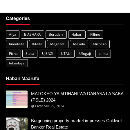
Categories
Afya
BIASHARA
Burudani
Habari
Kilimo
Kimataifa
Kitaifa
Magazeti
Makala
Michezo
Picha
Siasa
UJENZI
UTALII
Ufugaji
elimu
teknolojia
Habari Maarufu
MATOKEO YA MTIHANI WA DARASA LA SABA
(PSLE) 2024
October 29, 2024
Burgeoning property market impresses Coldwell
Banker Real Estate