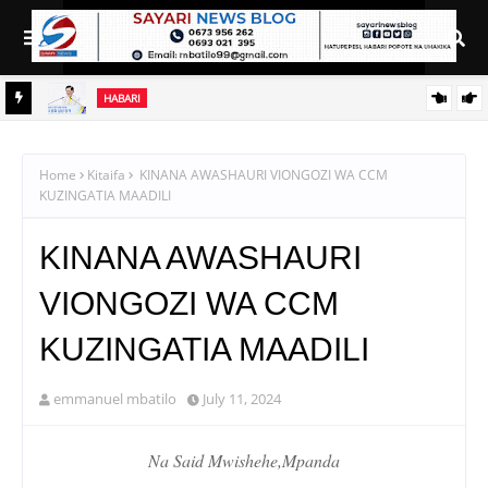
HABARI
TIKA
KIONGOZI WA DINI MWENYE MIAKA 95 AWEKWA KIZUIZINI
KOREA KUSINI; MASHTAKA YAZUA WASIWASI WA KIMATAIFA
Home
Kitaifa
KINANA AWASHAURI VIONGOZI WA CCM
KUZINGATIA MAADILI
KINANA AWASHAURI
VIONGOZI WA CCM
KUZINGATIA MAADILI
emmanuel mbatilo
July 11, 2024
Na Said Mwishehe,Mpanda