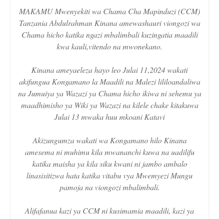
MAKAMU Mwenyekiti wa Chama Cha Mapinduzi (CCM)
Tanzania Abdulrahman Kinana amewashauri viongozi wa
Chama hicho katika ngazi mbalimbali kuzingatia maadili
kwa kauli,vitendo na mwonekano.
Kinana ameyaeleza hayo leo Julai 11,2024 wakati
akifungua Kongamano la Maadili na Malezi lililoandaliwa
na Jumuiya ya Wazazi ya Chama hicho ikiwa ni sehemu ya
maadhimisho ya Wiki ya Wazazi na kilele chake kitakuwa
Julai 13 mwaka huu mkoani Katavi
Akizungumza wakati wa Kongamano hilo Kinana
amesema ni muhimu kila mwananchi kuwa na uadilifu
katika maisha ya kila siku kwani ni jambo ambalo
linasisitizwa hata katika vitabu vya Mwemyezi Mungu
pamoja na viongozi mbalimbali.
Alifafanua kazi ya CCM ni kusimamia maadili, kazi ya