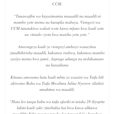
CCM.
“Tunawajibu wa kuyasimamia maaadili na maadili ni
mambo yote mema na kueupka mabaya. Viongozi wa
CCM tunatakiwa wakati wote kuwa mfano kwa kauli zetu
na vitendo vyetu kwa maisha yetu yote."
Ameongeza kauli za viongozi ambazo wanazitoa
zinadhihirisha maadili, kukemea rushwa, kukemea mambo
yasiyo mema kwa jamii , kujenga udungu na mshikamano
na kusaidiana
Kinana amesema hata kauli mbiu za waasisi wa Taifa hili
akiwemo Baba wa Taifa Mwalimu Julius Nyerere ziliakisi
umuhimu wa maadili.
“Hata leo tangu baba wa taifa afariki ni miaka 28 iliyopita
lakini kauli zake zimebakia hai kwa kuwa alikuwa
muadilifu.Ndio maana mpaka leo tunaendelea kunukuu