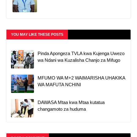
YOU MAY LIKE THESE POSTS
Pinda Apongeza TVLA kwa Kujenga Uwezo
wa Ndani wa Kuzalisha Chanjo za Mifugo
MFUMO WA M+2 WAIMARISHA UHAKIKA
WA MAFUTA NCHINI
DAWASA Mtaa kwa Mtaa kutatua
changamoto za huduma