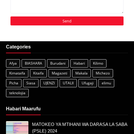
Categories
Afya
BIASHARA
Burudani
Habari
Kilimo
Kimataifa
Kitaifa
Magazeti
Makala
Michezo
Picha
Siasa
UJENZI
UTALII
Ufugaji
elimu
teknolojia
Habari Maarufu
MATOKEO YA MTIHANI WA DARASA LA SABA
(PSLE) 2024