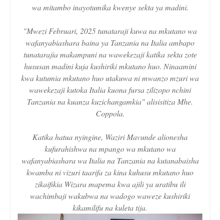
wa mitambo inayotumika kwenye sekta ya madini.
"Mwezi Februari, 2025 tunataraji kuwa na mkutano wa
wafanyabiashara baina ya Tanzania na Italia ambapo
tunatarajia makampuni na wawekezaji katika sekta zote
hususan madini kuja kushiriki mkutano huo. Ninaamini
kwa kutumia mkutano huo utakuwa ni mwanzo mzuri wa
wawekezaji kutoka Italia kuona fursa zilizopo nchini
Tanzania na kuanza kuzichangamkia" alisisitiza Mhe.
Coppola.
Katika hatua nyingine, Waziri Mavunde alionesha
kufurahishwa na mpango wa mkutano wa
wafanyabiashara wa Italia na Tanzania na kutanabaisha
kwamba ni vizuri taarifa za kina kuhusu mkutano huo
zikaifikia Wizara mapema kwa ajili ya uratibu ili
wachimbaji wakubwa na wadogo waweze kushiriki
kikamilifu na kuleta tija.