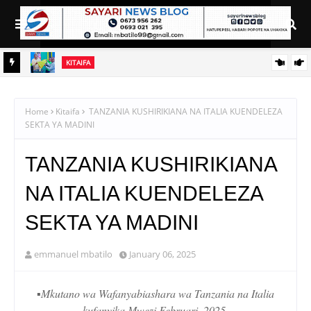
KITAIFA
A
NDEJEMBI AWASHA UMEME MWANUBI, ASEMA UMEME NI
HITAJI LA MSINGI KWA WATANZANIA
Home
Kitaifa
TANZANIA KUSHIRIKIANA NA ITALIA KUENDELEZA
SEKTA YA MADINI
TANZANIA KUSHIRIKIANA
NA ITALIA KUENDELEZA
SEKTA YA MADINI
emmanuel mbatilo
January 06, 2025
▪️Mkutano wa Wafanyabiashara wa Tanzania na Italia
kufanyika Mwezi Februari, 2025.