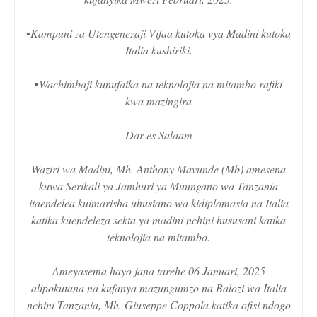
▪️Kampuni za Utengenezaji Vifaa kutoka vya Madini kutoka
Italia kushiriki.
▪️Wachimbaji kunufaika na teknolojia na mitambo rafiki
kwa mazingira
Dar es Salaam
Waziri wa Madini, Mh. Anthony Mavunde (Mb) amesena
kuwa Serikali ya Jamhuri ya Muungano wa Tanzania
itaendelea kuimarisha uhusiano wa kidiplomasia na Italia
katika kuendeleza sekta ya madini nchini hususani katika
teknolojia na mitambo.
Ameyasema hayo jana tarehe 06 Januari, 2025
alipokutana na kufanya mazungumzo na Balozi wa Italia
nchini Tanzania, Mh. Giuseppe Coppola katika ofisi ndogo