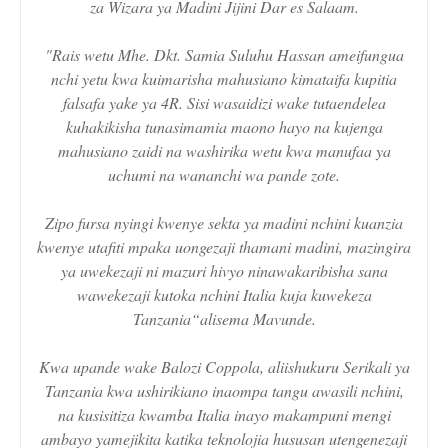
za Wizara ya Madini Jijini Dar es Salaam.
"Rais wetu Mhe. Dkt. Samia Suluhu Hassan ameifungua
nchi yetu kwa kuimarisha mahusiano kimataifa kupitia
falsafa yake ya 4R. Sisi wasaidizi wake tutaendelea
kuhakikisha tunasimamia maono hayo na kujenga
mahusiano zaidi na washirika wetu kwa manufaa ya
uchumi na wananchi wa pande zote.
Zipo fursa nyingi kwenye sekta ya madini nchini kuanzia
kwenye utafiti mpaka uongezaji thamani madini, mazingira
ya uwekezaji ni mazuri hivyo ninawakaribisha sana
wawekezaji kutoka nchini Italia kuja kuwekeza
Tanzania“alisema Mavunde.
Kwa upande wake Balozi Coppola, aliishukuru Serikali ya
Tanzania kwa ushirikiano inaompa tangu awasili nchini,
na kusisitiza kwamba Italia inayo makampuni mengi
ambayo yamejikita katika teknolojia hususan utengenezaji