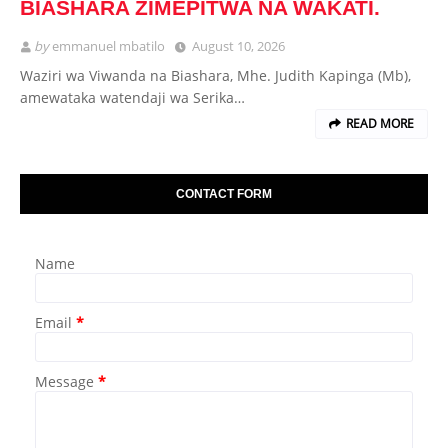
BIASHARA ZIMEPITWA NA WAKATI.
by
emmanuel mbatilo
August 10, 2026
Waziri wa Viwanda na Biashara, Mhe. Judith Kapinga (Mb),
amewataka watendaji wa Serika…
READ MORE
CONTACT FORM
Name
Email
*
Message
*