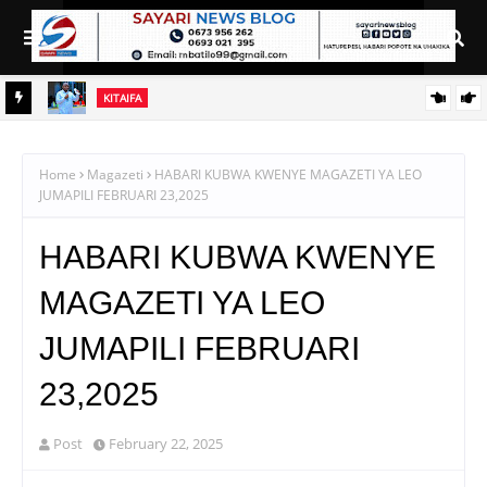
KITAIFA
WA
WACHIMBAJI WADOGO NAMUNGO WAOMBA MAFUNZO
ENDELEVU YA USALAMA NA AFYA KAZINI
Home
Magazeti
HABARI KUBWA KWENYE MAGAZETI YA LEO
JUMAPILI FEBRUARI 23,2025
HABARI KUBWA KWENYE
MAGAZETI YA LEO
JUMAPILI FEBRUARI
23,2025
Post
February 22, 2025