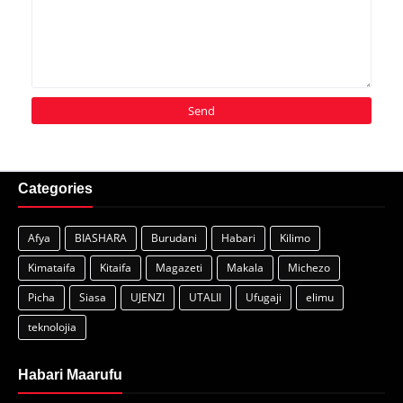
Categories
Afya
BIASHARA
Burudani
Habari
Kilimo
Kimataifa
Kitaifa
Magazeti
Makala
Michezo
Picha
Siasa
UJENZI
UTALII
Ufugaji
elimu
teknolojia
Habari Maarufu