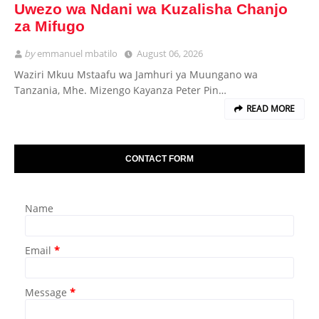
Uwezo wa Ndani wa Kuzalisha Chanjo
za Mifugo
by
emmanuel mbatilo
August 06, 2026
Waziri Mkuu Mstaafu wa Jamhuri ya Muungano wa
Tanzania, Mhe. Mizengo Kayanza Peter Pin…
READ MORE
CONTACT FORM
Name
Email
*
Message
*