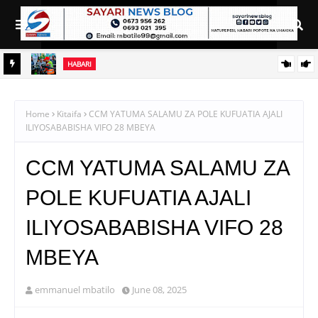
HABARI
HINI
PINDA ARIDHISHWA NA UBUNIFU WA NDEGE NYUKI ZA MATI
TECHNOLOGIES
Home
Kitaifa
CCM YATUMA SALAMU ZA POLE KUFUATIA AJALI
ILIYOSABABISHA VIFO 28 MBEYA
CCM YATUMA SALAMU ZA
POLE KUFUATIA AJALI
ILIYOSABABISHA VIFO 28
MBEYA
emmanuel mbatilo
June 08, 2025