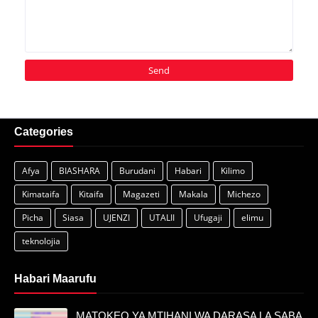
Categories
Afya
BIASHARA
Burudani
Habari
Kilimo
Kimataifa
Kitaifa
Magazeti
Makala
Michezo
Picha
Siasa
UJENZI
UTALII
Ufugaji
elimu
teknolojia
Habari Maarufu
MATOKEO YA MTIHANI WA DARASA LA SABA