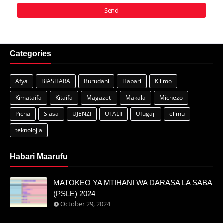
Categories
Afya
BIASHARA
Burudani
Habari
Kilimo
Kimataifa
Kitaifa
Magazeti
Makala
Michezo
Picha
Siasa
UJENZI
UTALII
Ufugaji
elimu
teknolojia
Habari Maarufu
MATOKEO YA MTIHANI WA DARASA LA SABA
(PSLE) 2024
October 29, 2024