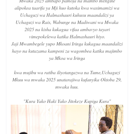
Mwaka 2025 ambapo pamoja na mambo mengine
alipokea taarifa ya Mji huo kutoka kwa wasimamizi wa
Uchaguzi wa Halmashauri kuhusu maandalizi ya
Uchaguzi wa Rais, Wabunge na Madiwani wa Mwaka
2025 na kisha kukagua vifaa ambavyo tayari
vimepokelewa katika Halmashauri hiyo.
Jaji Mwambegele yupo Mkoani Iringa kukagua maandalizi
hayo na kutazama kampeni za wagombea katika majimbo
ya Mkoa wa Iringa
kwa mujibu wa ratiba iliyotangazwa na Tume,Uchaguzi
Mkuu wa mwaka 2025 unatarajiwa kufanyika Oktoba 29,
mwaka huu.
"Kura Yako Haki Yako Jitokeze Kupiga Kura"