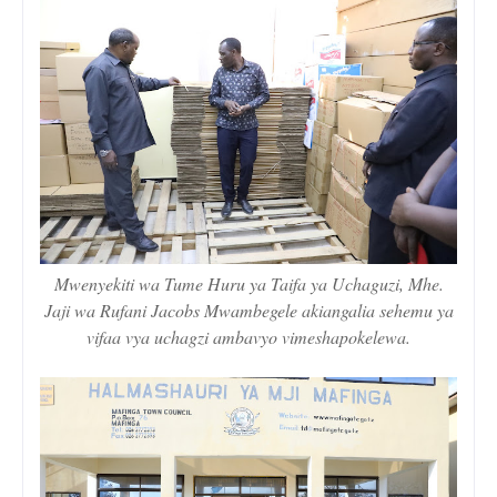
Mwenyekiti wa Tume Huru ya Taifa ya Uchaguzi, Mhe.
Jaji wa Rufani Jacobs Mwambegele akiangalia sehemu ya
vifaa vya uchagzi ambavyo vimeshapokelewa.