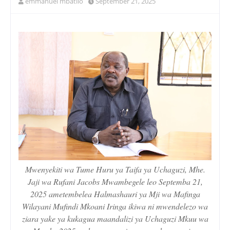
emmanuel mbatilo
September 21, 2025
Mwenyekiti wa Tume Huru ya Taifa ya Uchaguzi, Mhe.
Jaji wa Rufani Jacobs Mwambegele leo Septemba 21,
2025 ametembelea Halmashauri ya Mji wa Mafinga
Wilayani Mufindi Mkoani Iringa ikiwa ni mwendelezo wa
ziara yake ya kukagua maandalizi ya Uchaguzi Mkuu wa