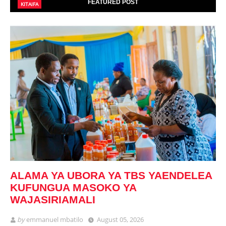
FEATURED POST
KITAIFA
ALAMA YA UBORA YA TBS YAENDELEA
KUFUNGUA MASOKO YA
WAJASIRIAMALI
by
emmanuel mbatilo
August 05, 2026