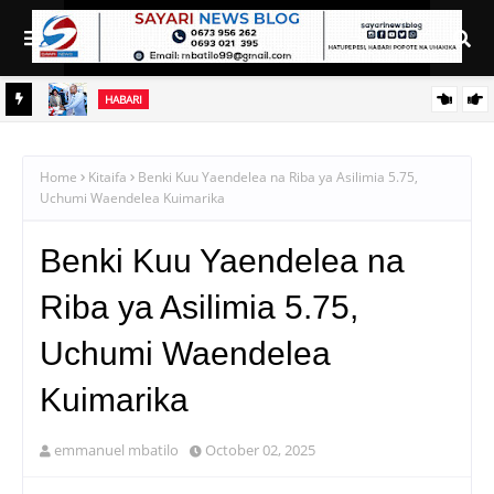
HABARI
SOKO
NAIBU KATIBU MKUU UJENZI ARIDHISHWA NA MABORESHO YA
TEMESA
Home
Kitaifa
Benki Kuu Yaendelea na Riba ya Asilimia 5.75,
Uchumi Waendelea Kuimarika
Benki Kuu Yaendelea na
Riba ya Asilimia 5.75,
Uchumi Waendelea
Kuimarika
emmanuel mbatilo
October 02, 2025