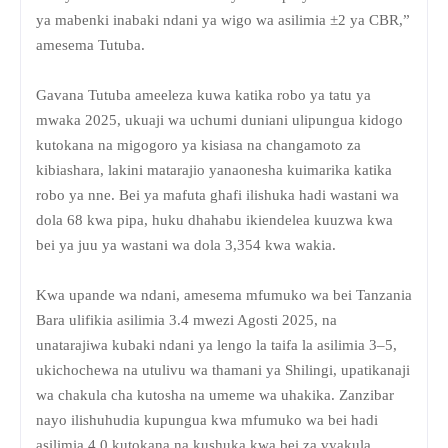
ya mabenki inabaki ndani ya wigo wa asilimia ±2 ya CBR,”
amesema Tutuba.
Gavana Tutuba ameeleza kuwa katika robo ya tatu ya
mwaka 2025, ukuaji wa uchumi duniani ulipungua kidogo
kutokana na migogoro ya kisiasa na changamoto za
kibiashara, lakini matarajio yanaonesha kuimarika katika
robo ya nne. Bei ya mafuta ghafi ilishuka hadi wastani wa
dola 68 kwa pipa, huku dhahabu ikiendelea kuuzwa kwa
bei ya juu ya wastani wa dola 3,354 kwa wakia.
Kwa upande wa ndani, amesema mfumuko wa bei Tanzania
Bara ulifikia asilimia 3.4 mwezi Agosti 2025, na
unatarajiwa kubaki ndani ya lengo la taifa la asilimia 3–5,
ukichochewa na utulivu wa thamani ya Shilingi, upatikanaji
wa chakula cha kutosha na umeme wa uhakika. Zanzibar
nayo ilishuhudia kupungua kwa mfumuko wa bei hadi
asilimia 4.0 kutokana na kushuka kwa bei za vyakula.