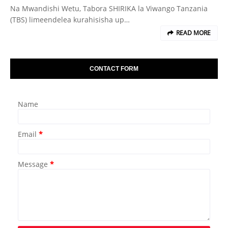
Na Mwandishi Wetu, Tabora SHIRIKA la Viwango Tanzania
(TBS) limeendelea kurahisisha up…
READ MORE
CONTACT FORM
Name
Email
*
Message
*