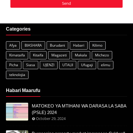
Categories
Afya
BIASHARA
Burudani
Habari
Kilimo
Kimataifa
Kitaifa
Magazeti
Makala
Michezo
Picha
Siasa
UJENZI
UTALII
Ufugaji
elimu
teknolojia
Habari Maarufu
MATOKEO YA MTIHANI WA DARASA LA SABA
(PSLE) 2024
October 29, 2024