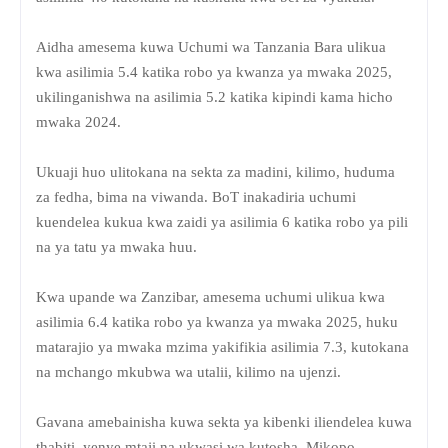
Aidha amesema kuwa Uchumi wa Tanzania Bara ulikua
kwa asilimia 5.4 katika robo ya kwanza ya mwaka 2025,
ukilinganishwa na asilimia 5.2 katika kipindi kama hicho
mwaka 2024.
Ukuaji huo ulitokana na sekta za madini, kilimo, huduma
za fedha, bima na viwanda. BoT inakadiria uchumi
kuendelea kukua kwa zaidi ya asilimia 6 katika robo ya pili
na ya tatu ya mwaka huu.
Kwa upande wa Zanzibar, amesema uchumi ulikua kwa
asilimia 6.4 katika robo ya kwanza ya mwaka 2025, huku
matarajio ya mwaka mzima yakifikia asilimia 7.3, kutokana
na mchango mkubwa wa utalii, kilimo na ujenzi.
Gavana amebainisha kuwa sekta ya kibenki iliendelea kuwa
thabiti, yenye mtaji na ukwasi wa kutosha. Mikopo