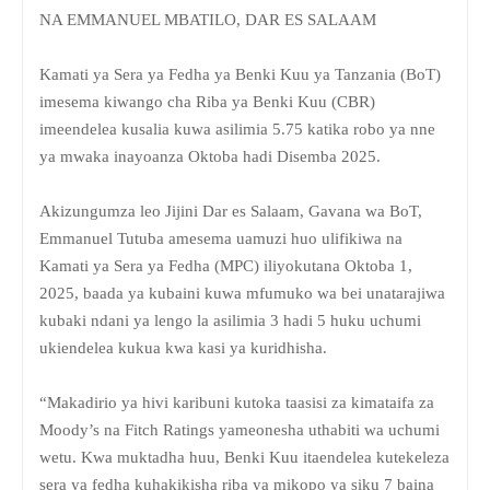
NA EMMANUEL MBATILO, DAR ES SALAAM
Kamati ya Sera ya Fedha ya Benki Kuu ya Tanzania (BoT)
imesema kiwango cha Riba ya Benki Kuu (CBR)
imeendelea kusalia kuwa asilimia 5.75 katika robo ya nne
ya mwaka inayoanza Oktoba hadi Disemba 2025.
Akizungumza leo Jijini Dar es Salaam, Gavana wa BoT,
Emmanuel Tutuba amesema uamuzi huo ulifikiwa na
Kamati ya Sera ya Fedha (MPC) iliyokutana Oktoba 1,
2025, baada ya kubaini kuwa mfumuko wa bei unatarajiwa
kubaki ndani ya lengo la asilimia 3 hadi 5 huku uchumi
ukiendelea kukua kwa kasi ya kuridhisha.
“Makadirio ya hivi karibuni kutoka taasisi za kimataifa za
Moody’s na Fitch Ratings yameonesha uthabiti wa uchumi
wetu. Kwa muktadha huu, Benki Kuu itaendelea kutekeleza
sera ya fedha kuhakikisha riba ya mikopo ya siku 7 baina