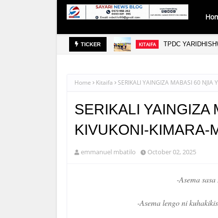
Ho
TPDC YARIDHISH
KITAIFA
TICKER
Home
Kitaifa
SERIKALI YAINGIZA MABASI 60 NJIA
SERIKALI YAINGIZA 
KIVUKONI-KIMARA-
emmanuel mbatilo
October 02, 2025
-Asema sasa 
-Asema lengo ni kuhakikish