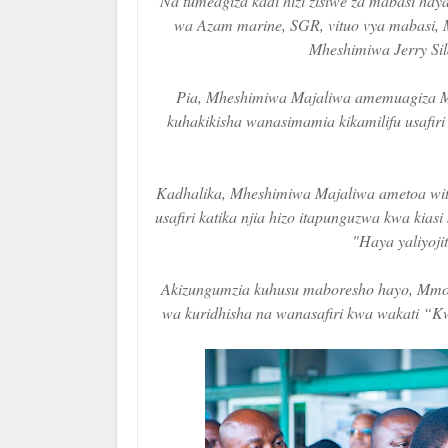
"Na tumeagiza kadi hizi zisiwe za mabasi haya
wa Azam marine, SGR, vituo vya mabasi, 
Mheshimiwa Jerry Sila
Pia, Mheshimiwa Majaliwa amemuagiza M
kuhakikisha wanasimamia kikamilifu usafiri h
Kadhalika, Mheshimiwa Majaliwa ametoa wito
usafiri katika njia hizo itapunguzwa kwa kiasi 
"Haya yaliyoji
Akizungumzia kuhusu maboresho hayo, Mmoja
wa kuridhisha na wanasafiri kwa wakati “K