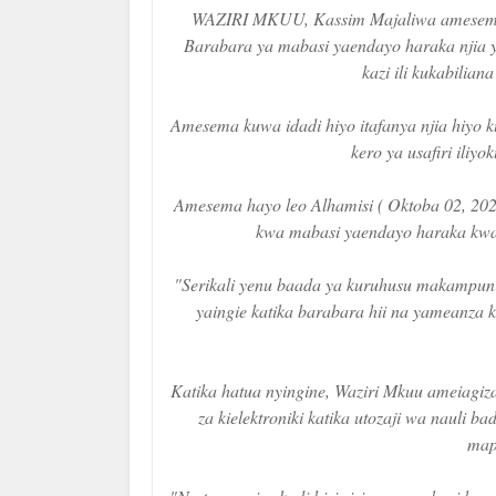
WAZIRI MKUU, Kassim Majaliwa amesema 
Barabara ya mabasi yaendayo haraka njia 
kazi ili kukabilia
Amesema kuwa idadi hiyo itafanya njia hiyo 
kero ya usafiri iliyo
Amesema hayo leo Alhamisi ( Oktoba 02, 2025
kwa mabasi yaendayo haraka kwa n
"Serikali yenu baada ya kuruhusu makampuni
yaingie katika barabara hii na yameanza 
Katika hatua nyingine, Waziri Mkuu ameiag
za kielektroniki katika utozaji wa nauli b
mapa