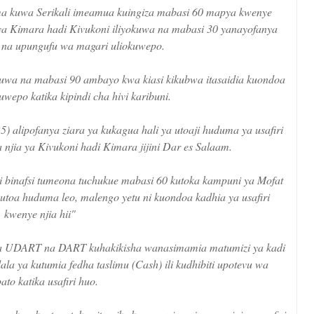
kuwa Serikali imeamua kuingiza mabasi 60 mapya kwenye
ya Kimara hadi Kivukoni iliyokuwa na mabasi 30 yanayofanya
na na upungufu wa magari uliokuwepo.
kuwa na mabasi 90 ambayo kwa kiasi kikubwa itasaidia kuondoa
kuwepo katika kipindi cha hivi karibuni.
) alipofanya ziara ya kukagua hali ya utoaji huduma ya usafiri
jia ya Kivukoni hadi Kimara jijini Dar es Salaam.
 binafsi tumeona tuchukue mabasi 60 kutoka kampuni ya Mofat
kutoa huduma leo, malengo yetu ni kuondoa kadhia ya usafiri
kwenye njia hii"
iza UDART na DART kuhakikisha wanasimamia matumizi ya kadi
adala ya kutumia fedha taslimu (Cash) ili kudhibiti upotevu wa
to katika usafiri huo.