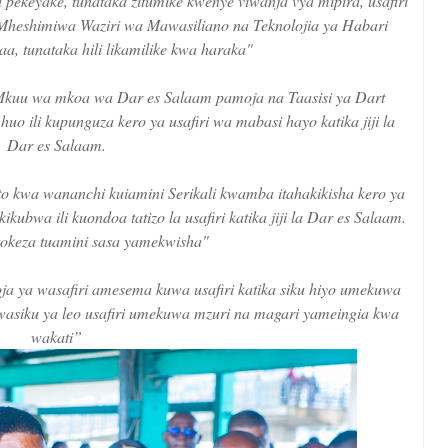
 pekeyake, tunataka zitumike kwenye viwanja vya mipira, usafiri
Mheshimiwa Waziri wa Mawasiliano na Teknolojia ya Habari
a, tunataka hili likamilike kwa haraka"
kuu wa mkoa wa Dar es Salaam pamoja na Taasisi ya Dart
uo ili kupunguza kero ya usafiri wa mabasi hayo katika jiji la
Dar es Salaam.
 kwa wananchi kuiamini Serikali kwamba itahakikisha kero ya
kikubwa ili kuondoa tatizo la usafiri katika jiji la Dar es Salaam.
tokeza tuamini sasa yamekwisha"
 ya wasafiri amesema kuwa usafiri katika siku hiyo umekuwa
wasiku ya leo usafiri umekuwa mzuri na magari yameingia kwa
wakati”