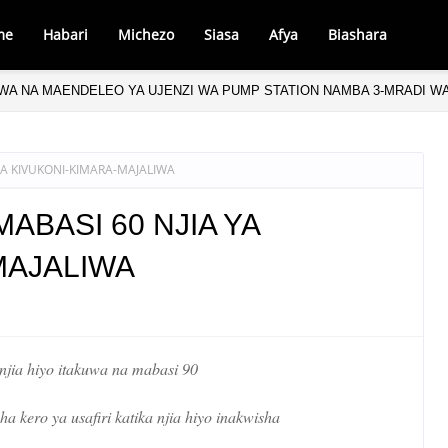
me
Habari
Michezo
Siasa
Afya
Biashara
WA NA MAENDELEO YA UJENZI WA PUMP STATION NAMBA 3-MRADI W
 YA KIVUKONI-KIMARA-MAJALIWA
MABASI 60 NJIA YA
MAJALIWA
njia hiyo itakuwa na mabasi 90
a kero ya usafiri katika njia hiyo inakwisha