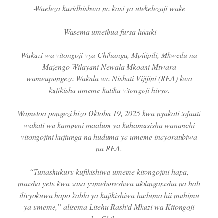
-Waeleza kuridhishwa na kasi ya utekelezaji wake
-Wasema umeibua fursa lukuki
Wakazi wa vitongoji vya Chihanga, Mpilipili, Mkwedu na
Majengo Wilayani Newala Mkoani Mtwara
wameupongeza Wakala wa Nishati Vijijini (REA) kwa
kufikisha umeme katika vitongoji hivyo.
Wametoa pongezi hizo Oktoba 19, 2025 kwa nyakati tofauti
wakati wa kampeni maalum ya kuhamasisha wananchi
vitongojini kujiunga na huduma ya umeme inayoratibiwa
na REA.
“Tunashukuru kufikishiwa umeme kitongojini hapa,
maisha yetu kwa sasa yameboreshwa ukilinganisha na hali
ilivyokuwa hapo kabla ya kufikishiwa huduma hii muhimu
ya umeme,” alisema Litehu Rashid Mkazi wa Kitongoji