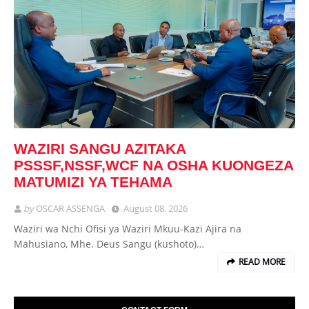
WAZIRI SANGU AZITAKA
PSSSF,NSSF,WCF NA OSHA KUONGEZA
MATUMIZI YA TEHAMA
by
OSCAR ASSENGA
August 08, 2026
Waziri wa Nchi Ofisi ya Waziri Mkuu-Kazi Ajira na
Mahusiano, Mhe. Deus Sangu (kushoto)…
READ MORE