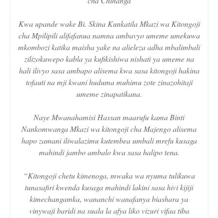
cha Chihanga
Kwa upande wake Bi. Skina Kunkatila Mkazi wa Kitongoji
cha Mpilipili alifafanua namna ambavyo umeme umekuwa
mkombozi katika maisha yake na alieleza adha mbalimbali
zilizokuwepo kabla ya kufikishiwa nishati ya umeme na
hali ilivyo sasa ambapo alisema kwa sasa kitongoji hakina
tofauti na mji kwani huduma muhimu zote zinazohitaji
umeme zinapatikana.
Naye Mwanahamisi Hassan maarufu kama Binti
Nankomwanga Mkazi wa kitongoji cha Majengo alisema
hapo zamani iliwalazimu kutembea umbali mrefu kusaga
mahindi jambo ambalo kwa sasa halipo tena.
“Kitongoji chetu kimenoga, mwaka wa nyuma tulikuwa
tunasafiri kwenda kusaga mahindi lakini sasa hivi kijiji
kimechangamka, wananchi wanafanya biashara ya
vinywaji baridi na suala la afya liko vizuri vifaa tiba