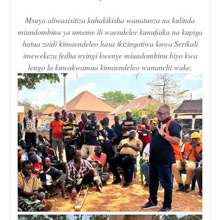
Msuya aliwasisitiza kuhakikisha wanatunza na kulinda
miundombinu ya umeme ili waendelee kunufaika na kupiga
hatua zaidi kimaendeleo hasa ikizingatiwa kuwa Serikali
imewekeza fedha nyingi kwenye miundombinu hiyo kwa
lengo la kuwakwamua kimaendeleo wananchi wake.