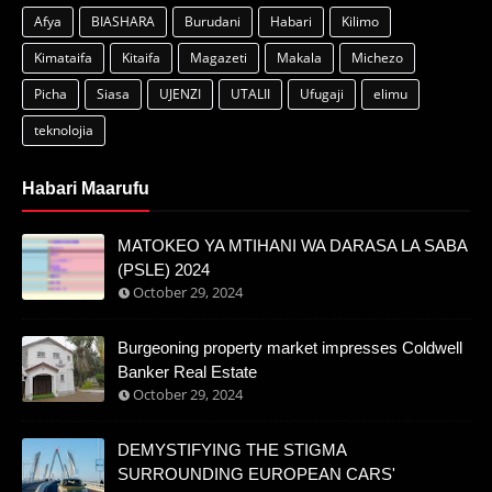
Afya
BIASHARA
Burudani
Habari
Kilimo
Kimataifa
Kitaifa
Magazeti
Makala
Michezo
Picha
Siasa
UJENZI
UTALII
Ufugaji
elimu
teknolojia
Habari Maarufu
MATOKEO YA MTIHANI WA DARASA LA SABA
(PSLE) 2024
October 29, 2024
Burgeoning property market impresses Coldwell
Banker Real Estate
October 29, 2024
DEMYSTIFYING THE STIGMA
SURROUNDING EUROPEAN CARS'