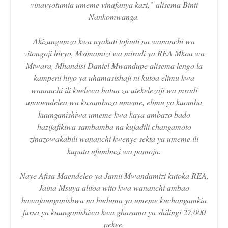
vinavyotumia umeme vinafanya kazi,” alisema Binti
Nankomwanga.
Akizungumza kwa nyakati tofauti na wananchi wa
vitongoji hivyo, Msimamizi wa miradi ya REA Mkoa wa
Mtwara, Mhandisi Daniel Mwandupe alisema lengo la
kampeni hiyo ya uhamasishaji ni kutoa elimu kwa
wananchi ili kuelewa hatua za utekelezaji wa mradi
unaoendelea wa kusambaza umeme, elimu ya kuomba
kuunganishiwa umeme kwa kaya ambazo bado
hazijafikiwa sambamba na kujadili changamoto
zinazowakabili wananchi kwenye sekta ya umeme ili
kupata ufumbuzi wa pamoja.
Naye Afisa Maendeleo ya Jamii Mwandamizi kutoka REA,
Jaina Msuya alitoa wito kwa wananchi ambao
hawajaunganishwa na huduma ya umeme kuchangamkia
fursa ya kuunganishiwa kwa gharama ya shilingi 27,000
pekee.