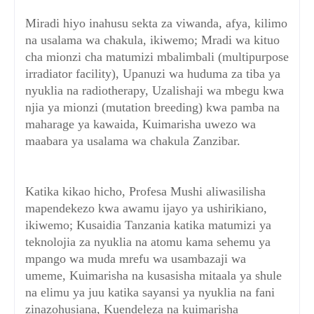
Miradi hiyo inahusu sekta za viwanda, afya, kilimo
na usalama wa chakula, ikiwemo; Mradi wa kituo
cha mionzi cha matumizi mbalimbali (multipurpose
irradiator facility), Upanuzi wa huduma za tiba ya
nyuklia na radiotherapy, Uzalishaji wa mbegu kwa
njia ya mionzi (mutation breeding) kwa pamba na
maharage ya kawaida, Kuimarisha uwezo wa
maabara ya usalama wa chakula Zanzibar.
Katika kikao hicho, Profesa Mushi aliwasilisha
mapendekezo kwa awamu ijayo ya ushirikiano,
ikiwemo; Kusaidia Tanzania katika matumizi ya
teknolojia za nyuklia na atomu kama sehemu ya
mpango wa muda mrefu wa usambazaji wa
umeme, Kuimarisha na kusasisha mitaala ya shule
na elimu ya juu katika sayansi ya nyuklia na fani
zinazohusiana, Kuendeleza na kuimarisha