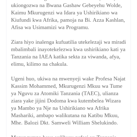
ukiongozwa na Bwana Gashaw Gebeyehu Wolde,
Kaimu Mkurugenzi wa Idara ya Ushirikiano wa
Kiufundi kwa Afrika, pamoja na Bi. Azza Kashlan,
Afisa wa Usimamizi wa Programu.
Ziara hiyo inalenga kufuatilia utekelezaji wa miradi
mbalimbali inayotekelezwa kwa ushirikiano kati ya
Tanzania na IAEA katika sekta za viwanda, afya,
elimu, kilimo na chakula.
Ugeni huo, ukiwa na mwenyeji wake Profesa Najat
Kassim Mohammed, Mkurugenzi Mkuu wa Tume
ya Nguvu za Atomiki Tanzania (TAEC), ulianza
ziara yake jijini Dodoma kwa kutembelea Wizara
ya Mambo ya Nje na Ushirikiano wa Afrika
Mashariki, ambapo walikutana na Katibu Mkuu,
Mhe. Balozi Dkt. Samweli William Shelukindo.