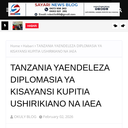
HABARI
OFISI
TEKNOLOJIA YA NYUKLIA: MCHANGO MPYA KATIKA
KUONGEZA CHAKULA NA KUJENGA UCHUMI WA VIWANDA
Home
Habari
TANZANIA YAENDELEZA DIPLOMASIA YA
KISAYANSI KUPITIA USHIRIKIANO NA IAEA
TANZANIA YAENDELEZA
DIPLOMASIA YA
KISAYANSI KUPITIA
USHIRIKIANO NA IAEA
OKULY BLOG
February 02, 2026