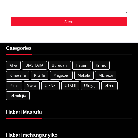
Categories
Afya
BIASHARA
Burudani
Habari
Kilimo
Kimataifa
Kitaifa
Magazeti
Makala
Michezo
Picha
Siasa
UJENZI
UTALII
Ufugaji
elimu
teknolojia
Habari Maarufu
Habari mchanganyiko