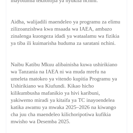
inayotumia teknolojia ya nyuklia nchini.
Aidha, walijadili maendeleo ya programu za elimu
zilizoanzishwa kwa msaada wa IAEA, ambazo
zinalenga kuongeza idadi ya wataalamu wa fizikia
ya tiba ili kuimarisha huduma za saratani nchini.
Naibu Katibu Mkuu alibainisha kuwa ushirikiano
wa Tanzania na IAEA ni wa muda mrefu na
umeleta matokeo ya vitendo kupitia Programu ya
Ushirikiano wa Kiufundi. Kikao hicho
kilikumbusha mafanikio ya hivi karibuni,
yakiwemo miradi ya kitaifa ya TC inayoendelea
katika awamu ya mwaka 2025–2026 na kiwango
cha juu cha maendeleo kilichoripotiwa kufikia
mwisho wa Desemba 2025.