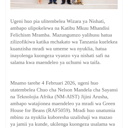
Ugeni huo pia ulitembelea Wizara ya Nishati,
ambapo ulipokelewa na Katibu Mkuu Mhandisi
Felichism Mramba. Mazungumzo yalihusu hatua
zilizofikiwa katika mchakato wa Tanzania kuelekea
kuanzisha mradi wa umeme wa nyuklia, hatua
inayolenga kuongeza vyanzo vya nishati safi na
salama kwa maendeleo ya uchumi wa taifa.
Mnamo tarehe 4 Februari 2026, ugeni huo
utatembelea Chuo cha Nelson Mandela cha Sayansi
na Teknolojia Afrika (NM-AIST) Jijini Arusha,
ambapo watajionea maendeleo ya mradi wa Green
House for Beans (RAF5059). Mradi huo unatumia
mbinu za nyuklia kuboresha uzalishaji wa mazao
ya jamii ya kunde, ukilenga kuongeza usalama wa