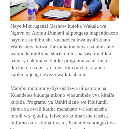
Naye Mkurugenzi Gashaw kutoka Wakala wa
Nguvu za Atomu Duniani alipongeza mapendekezo
hayo na kuthibitisha kuendelea kwa ushirikiano.
Walisisitiza kuwa Tanzania imekuwa na uhusiano
wa muda mrefu na shirika hilo, na sasa imefikia
hatua ya ukomavu katika programu zake, huku
ikichukua nafasi ya kuwa kitovu cha kikanda
katika kujenga uwezo wa kitaalamu.
Mambo muhimu yaliyosisitizwa ni pamoja na;
Kuendelea kuunga mkono vipaumbele vya kitaifa
kupitia Programu ya Ushirikiano wa Kiufundi,
Hatua za awali katika mchakato wa kuanzisha
mradi wa nyuklia, ikiwemo kuimarisha taasisi,
mifumo na rasilimali watu, Kutambua uongozi wa