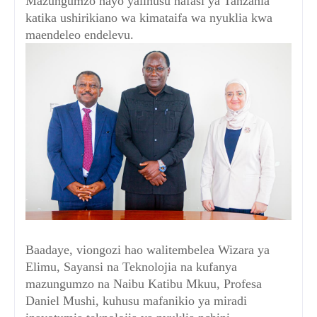
Mazungumzo hayo yalihusu nafasi ya Tanzania
katika ushirikiano wa kimataifa wa nyuklia kwa
maendeleo endelevu.
Baadaye, viongozi hao walitembelea Wizara ya
Elimu, Sayansi na Teknolojia na kufanya
mazungumzo na Naibu Katibu Mkuu, Profesa
Daniel Mushi, kuhusu mafanikio ya miradi