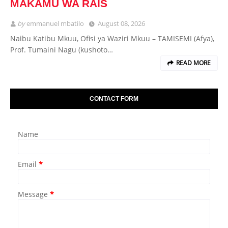
MAKAMU WA RAIS
by
emmanuel mbatilo
August 08, 2026
Naibu Katibu Mkuu, Ofisi ya Waziri Mkuu – TAMISEMI (Afya),
Prof. Tumaini Nagu (kushoto…
READ MORE
CONTACT FORM
Name
Email
*
Message
*