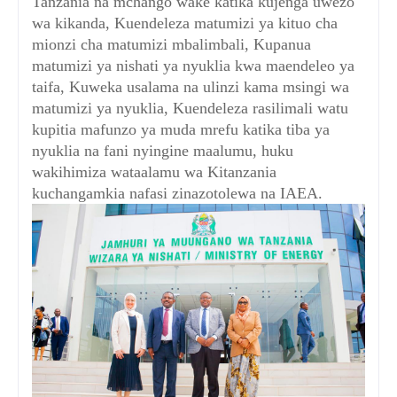
Tanzania na mchango wake katika kujenga uwezo
wa kikanda, Kuendeleza matumizi ya kituo cha
mionzi cha matumizi mbalimbali, Kupanua
matumizi ya nishati ya nyuklia kwa maendeleo ya
taifa, Kuweka usalama na ulinzi kama msingi wa
matumizi ya nyuklia, Kuendeleza rasilimali watu
kupitia mafunzo ya muda mrefu katika tiba ya
nyuklia na fani nyingine maalumu, huku
wakihimiza wataalamu wa Kitanzania
kuchangamkia nafasi zinazotolewa na IAEA.