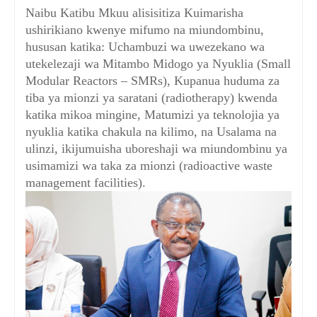
Naibu Katibu Mkuu alisisitiza Kuimarisha
ushirikiano kwenye mifumo na miundombinu,
hususan katika: Uchambuzi wa uwezekano wa
utekelezaji wa Mitambo Midogo ya Nyuklia (Small
Modular Reactors – SMRs), Kupanua huduma za
tiba ya mionzi ya saratani (radiotherapy) kwenda
katika mikoa mingine, Matumizi ya teknolojia ya
nyuklia katika chakula na kilimo, na Usalama na
ulinzi, ikijumuisha uboreshaji wa miundombinu ya
usimamizi wa taka za mionzi (radioactive waste
management facilities).