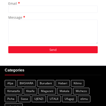
Email
*
Message
*
Categories
Afya
BIASHARA
Burudani
Habari
Kilimo
Kimataifa
Kitaifa
Magazeti
Makala
Michezo
Picha
Siasa
UJENZI
UTALII
Ufugaji
elimu