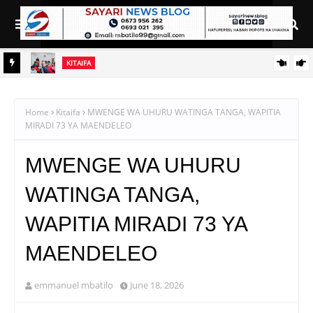
KITAIFA
uduma
SERIKALI INATAMBUA MCHANGO WA WAZEE: WAZIRI SANGU
Home
Kitaifa
MWENGE WA UHURU WATINGA TANGA, WAPITIA
MIRADI 73 YA MAENDELEO
MWENGE WA UHURU
WATINGA TANGA,
WAPITIA MIRADI 73 YA
MAENDELEO
emmanuel mbatilo
June 18, 2026