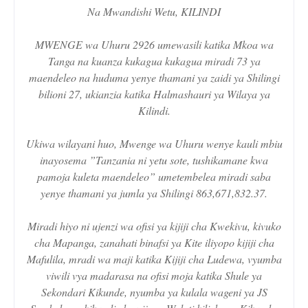
Na Mwandishi Wetu, KILINDI
MWENGE wa Uhuru 2926 umewasili katika Mkoa wa
Tanga na kuanza kukagua kukagua miradi 73 ya
maendeleo na huduma yenye thamani ya zaidi ya Shilingi
bilioni 27, ukianzia katika Halmashauri ya Wilaya ya
Kilindi.
Ukiwa wilayani huo, Mwenge wa Uhuru wenye kauli mbiu
inayosema ”Tanzania ni yetu sote, tushikamane kwa
pamoja kuleta maendeleo” umetembelea miradi saba
yenye thamani ya jumla ya Shilingi 863,671,832.37.
Miradi hiyo ni ujenzi wa ofisi ya kijiji cha Kwekivu, kivuko
cha Mapanga, zanahati binafsi ya Kite iliyopo kijiji cha
Mafulila, mradi wa maji katika Kijiji cha Ludewa, vyumba
viwili vya madarasa na ofisi moja katika Shule ya
Sekondari Kikunde, nyumba ya kulala wageni ya JS