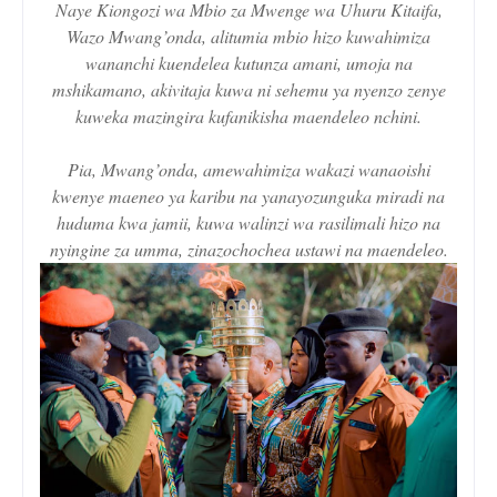
Naye Kiongozi wa Mbio za Mwenge wa Uhuru Kitaifa,
Wazo Mwang’onda, alitumia mbio hizo kuwahimiza
wananchi kuendelea kutunza amani, umoja na
mshikamano, akivitaja kuwa ni sehemu ya nyenzo zenye
kuweka mazingira kufanikisha maendeleo nchini.
Pia, Mwang’onda, amewahimiza wakazi wanaoishi
kwenye maeneo ya karibu na yanayozunguka miradi na
huduma kwa jamii, kuwa walinzi wa rasilimali hizo na
nyingine za umma, zinazochochea ustawi na maendeleo.