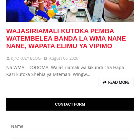
WAJASIRIAMALI KUTOKA PEMBA
WATEMBELEA BANDA LA WMA NANE
NANE, WAPATA ELIMU YA VIPIMO
by
OKULY BLOG
August 06, 2026
Na WMA - DODOMA. Wajasiriamali wa kikundi cha Hapa
Kazi kutoka Shehia ya Mtemani Wingw…
READ MORE
CONTACT FORM
Name