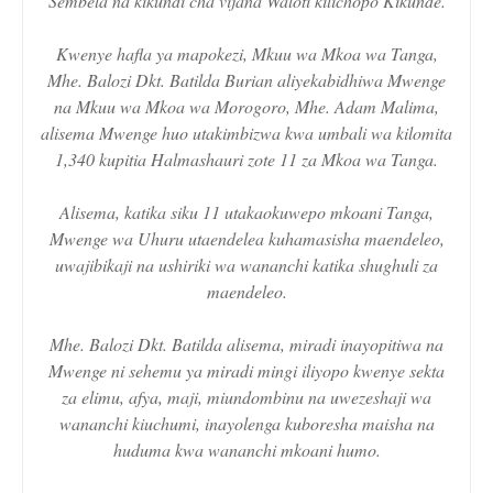
Sembela na kikundi cha vijana Waloti kilichopo Kikunde.
Kwenye hafla ya mapokezi, Mkuu wa Mkoa wa Tanga,
Mhe. Balozi Dkt. Batilda Burian aliyekabidhiwa Mwenge
na Mkuu wa Mkoa wa Morogoro, Mhe. Adam Malima,
alisema Mwenge huo utakimbizwa kwa umbali wa kilomita
1,340 kupitia Halmashauri zote 11 za Mkoa wa Tanga.
Alisema, katika siku 11 utakaokuwepo mkoani Tanga,
Mwenge wa Uhuru utaendelea kuhamasisha maendeleo,
uwajibikaji na ushiriki wa wananchi katika shughuli za
maendeleo.
Mhe. Balozi Dkt. Batilda alisema, miradi inayopitiwa na
Mwenge ni sehemu ya miradi mingi iliyopo kwenye sekta
za elimu, afya, maji, miundombinu na uwezeshaji wa
wananchi kiuchumi, inayolenga kuboresha maisha na
huduma kwa wananchi mkoani humo.