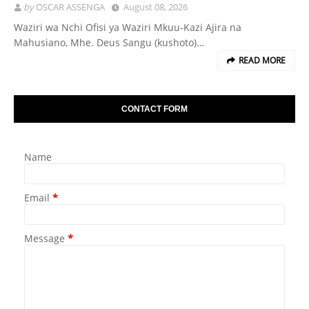
by
OSCAR ASSENGA
August 08, 2026
Waziri wa Nchi Ofisi ya Waziri Mkuu-Kazi Ajira na
Mahusiano, Mhe. Deus Sangu (kushoto)…
READ MORE
CONTACT FORM
Name
Email
*
Message
*