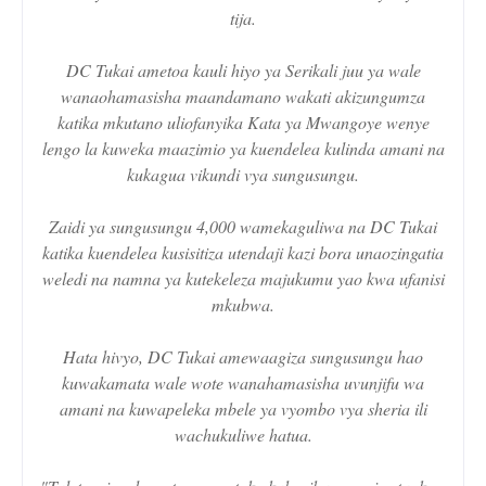
tija.
DC Tukai ametoa kauli hiyo ya Serikali juu ya wale
wanaohamasisha maandamano wakati akizungumza
katika mkutano uliofanyika Kata ya Mwangoye wenye
lengo la kuweka maazimio ya kuendelea kulinda amani na
kukagua vikundi vya sungusungu.
Zaidi ya sungusungu 4,000 wamekaguliwa na DC Tukai
katika kuendelea kusisitiza utendaji kazi bora unaozingatia
weledi na namna ya kutekeleza majukumu yao kwa ufanisi
mkubwa.
Hata hivyo, DC Tukai amewaagiza sungusungu hao
kuwakamata wale wote wanahamasisha uvunjifu wa
amani na kuwapeleka mbele ya vyombo vya sheria ili
wachukuliwe hatua.