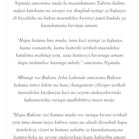
Ngunda amesema suala la maandamano Tabora halina
nafasi kutokana na uwepo wa shughuli nyingi za kufanya
ili kuzalisha na kuleta maendeleo kwenye jamii badala ya
kuandamana kuvunja amani.
"Hapa hatuna huo muda, tuna kazi nyingi za kufanya
kama wananchi, kama haitoshi serikali inaendelea
kutuletea mahitaji yetu, sasa hatuwezi kuvuruga amani
hapa tushindwe kusonga mbele," amesema Ngunda.
Mbunge wa Bukene John Luhende amesema Bukene
hakuna tatizo lolote na hata changamoto zilizopo serikali
inaendelea kuzifanyia kazi na yeyote atakayekwenda
kuhamasisha vurugu atadhibitiwa mara moja.
"Hapa Bukene sisi hatuna muda wa vurugu kwani serikali
yetu tuna imani nayo kubwa sana na ahadi ilizoahidi hapa
itatekeleza vizuri tu hatuna sababu za kuandamana,na
hatutocheka na yeyote atakayekuja hapa kuharibu amani