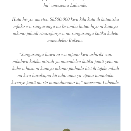
hii" amesema Luhende.
Hata hivyo, ametoa Sh500,000 kwa kila kata ili kutunisha
mfuko wa sungusungu na kwamba hatua hiyo ni kuunga
mkono juhudi zinazofanywa na sungusungu katika kuleta
maendeleo Bukene.
"Sungusungu hawa ni wa mfano kwa ushiriki wao
mkubwa katika miradi ya maendeleo katika jamii yetu na
kubwa hasa ni kuunga mkono jitahada hizi ili tufike mbali
na kwa haraka,na hii ndio aina ya vijana tunaotaka
kwenye jamii na sio maandamano tu," amesema Luhende.