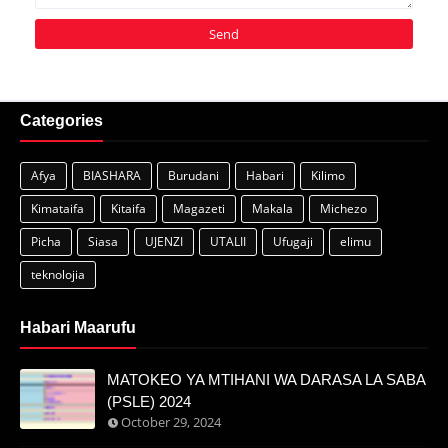
Categories
Afya
BIASHARA
Burudani
Habari
Kilimo
Kimataifa
Kitaifa
Magazeti
Makala
Michezo
Picha
Siasa
UJENZI
UTALII
Ufugaji
elimu
teknolojia
Habari Maarufu
MATOKEO YA MTIHANI WA DARASA LA SABA
(PSLE) 2024
October 29, 2024