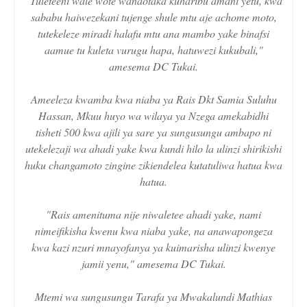
"Tuleteeni wale wote wanaotaka kuharibu amani yetu, kwa
sababu haiwezekani tujenge shule mtu aje achome moto,
tutekeleze miradi halafu mtu ana mambo yake binafsi
aamue tu kuleta vurugu hapa, hatuwezi kukubali,"
amesema DC Tukai.
Ameeleza kwamba kwa niaba ya Rais Dkt Samia Suluhu
Hassan, Mkuu huyo wa wilaya ya Nzega amekabidhi
tisheti 500 kwa ajili ya sare ya sungusungu ambapo ni
utekelezaji wa ahadi yake kwa kundi hilo la ulinzi shirikishi
huku changamoto zingine zikiendelea kutatuliwa hatua kwa
hatua.
"Rais amenituma nije niwaletee ahadi yake, nami
nimeifikisha kwenu kwa niaba yake, na anawapongeza
kwa kazi nzuri mnayofanya ya kuimarisha ulinzi kwenye
jamii yenu," amesema DC Tukai.
Mtemi wa sungusungu Tarafa ya Mwakalundi Mathias