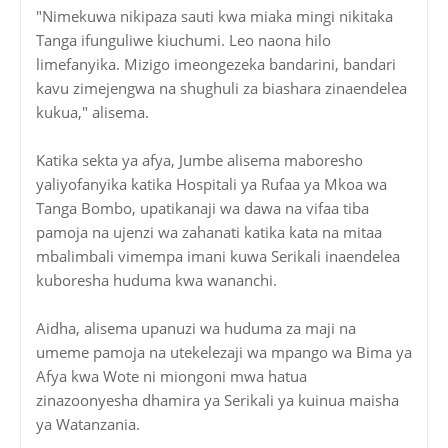
"Nimekuwa nikipaza sauti kwa miaka mingi nikitaka
Tanga ifunguliwe kiuchumi. Leo naona hilo
limefanyika. Mizigo imeongezeka bandarini, bandari
kavu zimejengwa na shughuli za biashara zinaendelea
kukua," alisema.
Katika sekta ya afya, Jumbe alisema maboresho
yaliyofanyika katika Hospitali ya Rufaa ya Mkoa wa
Tanga Bombo, upatikanaji wa dawa na vifaa tiba
pamoja na ujenzi wa zahanati katika kata na mitaa
mbalimbali vimempa imani kuwa Serikali inaendelea
kuboresha huduma kwa wananchi.
Aidha, alisema upanuzi wa huduma za maji na
umeme pamoja na utekelezaji wa mpango wa Bima ya
Afya kwa Wote ni miongoni mwa hatua
zinazoonyesha dhamira ya Serikali ya kuinua maisha
ya Watanzania.