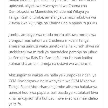
upinzani, aliyekuwa Mwenyekiti wa Chama cha
Demokrasia na Maendeleo (Chadema) Wilaya ya
Tanga, Rashid Jumbe, amefanya uamuzi mkubwa wa
kisiasa kwa kujiunga na Chama Cha Mapinduzi (CCM).
Jumbe, ambaye kwa muda mrefu alikuwa mmoja wa
viongozi mashuhuri wa Chadema mkoani Tanga,
amesema uamuzi wake umetokana na kuridhishwa na
utekelezaji wa miradi ya maendeleo pamoja na juhudi
za Serikali ya Rais Dk. Samia Suluhu Hassan katika
kuimarisha amani, umoja na ustawi wa wananchi.
Akizungumza wakati wa hafla ya kumpokea ndani ya
CCM iliyoongozwa na Mwenyekiti wa CCM Mkoa wa
Tanga, Rajab Abdurhaman, Jumbe alisema hakufanya
uamuzi huo kwa papara, bali baada ya kutafakari kwa
kina na kujiridhisha kuhusu mwelekeo wa maendeleo
ya taifa.