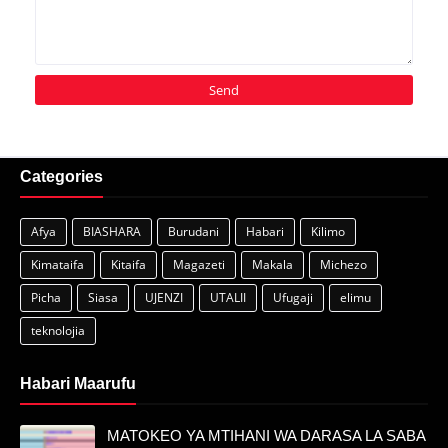
Categories
Afya
BIASHARA
Burudani
Habari
Kilimo
Kimataifa
Kitaifa
Magazeti
Makala
Michezo
Picha
Siasa
UJENZI
UTALII
Ufugaji
elimu
teknolojia
Habari Maarufu
MATOKEO YA MTIHANI WA DARASA LA SABA