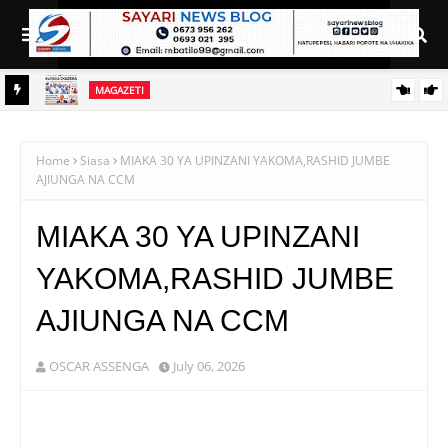
MAGAZETI
JENDA
HABARI KUBWA KWENYE MAGAZETI YA LEO IJUMAA AGOSTI
7, 2026
Home
Siasa
MIAKA 30 YA UPINZANI YAKOMA,RASHID JUMBE
AJIUNGA NA CCM
MIAKA 30 YA UPINZANI
YAKOMA,RASHID JUMBE
AJIUNGA NA CCM
OSCAR ASSENGA
July 06, 2026