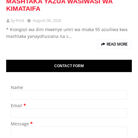
MASHTAKA YAZUA WASIWASI WA
KIMATAIFA
by
Post
August 06, 2026
* Kiongozi wa dini mwenye umri wa miaka 95 azuiliwa kwa
mashtaka yanayohusiana na s…
READ MORE
CONTACT FORM
Name
Email
*
Message
*