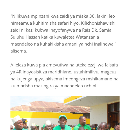
"Nilikuwa mpinzani kwa zaidi ya miaka 30, lakini leo
nimeamua kuhitimisha safari hiyo. Kilichonishawishi
zaidi ni kazi kubwa inayofanywa na Rais Dk. Samia
Suluhu Hassan katika kuwaletea Watanzania
maendeleo na kuhakikisha amani ya nchi inalindwa,"
alisema.
Alieleza kuwa pia amevutiwa na utekelezaji wa falsafa
ya 4R inayosisitiza maridhiano, ustahimilivu, mageuzi
na kujenga upya, akisema imeongeza mshikamano na
kuimarisha mazingira ya maendeleo nchini.