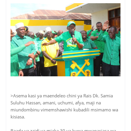
>Asema kasi ya maendeleo chini ya Rais Dk. Samia
Suluhu Hassan, amani, uchumi, afya, maji na
miundombinu vimemshawishi kubadili msimamo wa
kisiasa.
Baada ya zaidi ya miaka 30 ya kuwa mwanasiasa wa