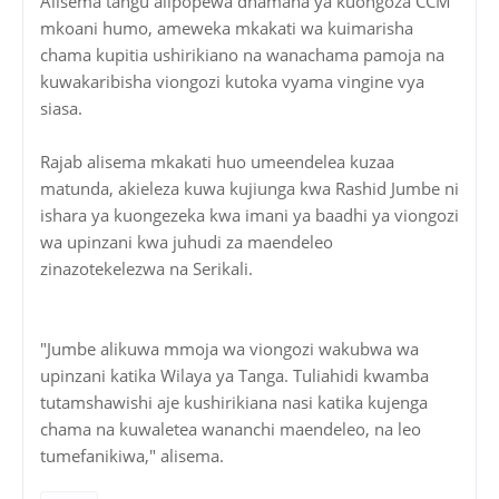
Alisema tangu alipopewa dhamana ya kuongoza CCM
mkoani humo, ameweka mkakati wa kuimarisha
chama kupitia ushirikiano na wanachama pamoja na
kuwakaribisha viongozi kutoka vyama vingine vya
siasa.
Rajab alisema mkakati huo umeendelea kuzaa
matunda, akieleza kuwa kujiunga kwa Rashid Jumbe ni
ishara ya kuongezeka kwa imani ya baadhi ya viongozi
wa upinzani kwa juhudi za maendeleo
zinazotekelezwa na Serikali.
"Jumbe alikuwa mmoja wa viongozi wakubwa wa
upinzani katika Wilaya ya Tanga. Tuliahidi kwamba
tutamshawishi aje kushirikiana nasi katika kujenga
chama na kuwaletea wananchi maendeleo, na leo
tumefanikiwa," alisema.