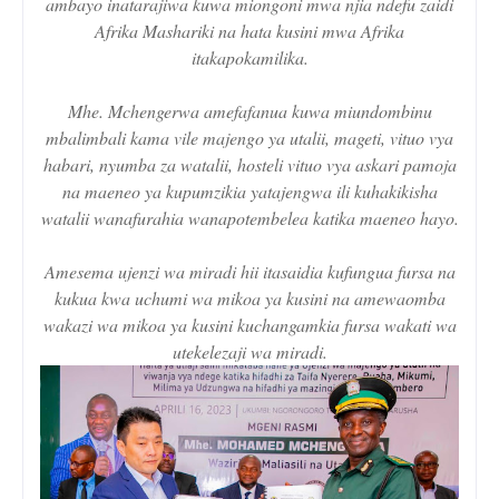
ambayo inatarajiwa kuwa miongoni mwa njia ndefu zaidi
Afrika Mashariki na hata kusini mwa Afrika
itakapokamilika.
Mhe. Mchengerwa amefafanua kuwa miundombinu
mbalimbali kama vile majengo ya utalii, mageti, vituo vya
habari, nyumba za watalii, hosteli vituo vya askari pamoja
na maeneo ya kupumzikia yatajengwa ili kuhakikisha
watalii wanafurahia wanapotembelea katika maeneo hayo.
Amesema ujenzi wa miradi hii itasaidia kufungua fursa na
kukua kwa uchumi wa mikoa ya kusini na amewaomba
wakazi wa mikoa ya kusini kuchangamkia fursa wakati wa
utekelezaji wa miradi.