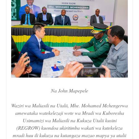
Na John Mapepele
Waziri wa Maliasili na Utalii, Mhe. Mohamed Mchengerwa
amewataka watekelezaji wote wa Mradi wa Kuboresha
Usimamizi wa Maliasili na Kukuza Utalii kusini
(REGROW) kuondoa ukiritimba wakati wa kutekeleza
mradi huu ili kukuza na kutangaza mazao mapya ya utalii