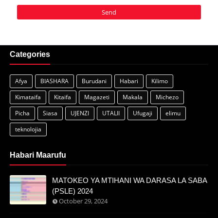
Categories
Afya
BIASHARA
Burudani
Habari
Kilimo
Kimataifa
Kitaifa
Magazeti
Makala
Michezo
Picha
Siasa
UJENZI
UTALII
Ufugaji
elimu
teknolojia
Habari Maarufu
MATOKEO YA MTIHANI WA DARASA LA SABA
(PSLE) 2024
October 29, 2024