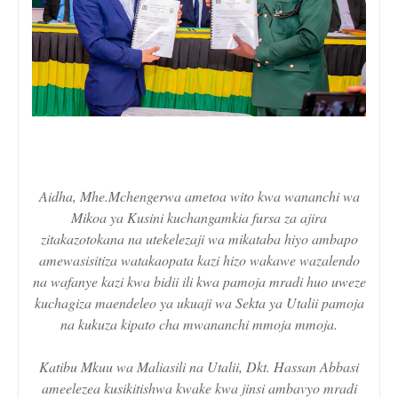
Aidha, Mhe.Mchengerwa ametoa wito kwa wananchi wa
Mikoa ya Kusini kuchangamkia fursa za ajira
zitakazotokana na utekelezaji wa mikataba hiyo ambapo
amewasisitiza watakaopata kazi hizo wakawe wazalendo
na wafanye kazi kwa bidii ili kwa pamoja mradi huo uweze
kuchagiza maendeleo ya ukuaji wa Sekta ya Utalii pamoja
na kukuza kipato cha mwananchi mmoja mmoja.
Katibu Mkuu wa Maliasili na Utalii, Dkt. Hassan Abbasi
ameelezea kusikitishwa kwake kwa jinsi ambavyo mradi