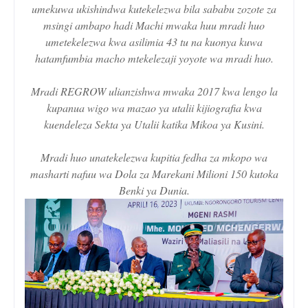
umekuwa ukishindwa kutekelezwa bila sababu zozote za
msingi ambapo hadi Machi mwaka huu mradi huo
umetekelezwa kwa asilimia 43 tu na kuonya kuwa
hatamfumbia macho mtekelezaji yoyote wa mradi huo.
Mradi REGROW ulianzishwa mwaka 2017 kwa lengo la
kupanua wigo wa mazao ya utalii kijiografia kwa
kuendeleza Sekta ya Utalii katika Mikoa ya Kusini.
Mradi huo unatekelezwa kupitia fedha za mkopo wa
masharti nafuu wa Dola za Marekani Milioni 150 kutoka
Benki ya Dunia.