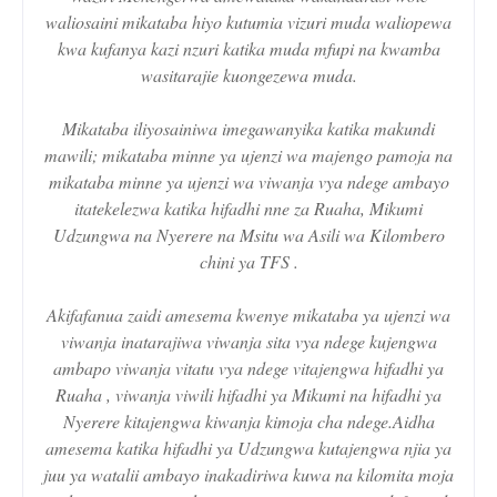
waliosaini mikataba hiyo kutumia vizuri muda waliopewa
kwa kufanya kazi nzuri katika muda mfupi na kwamba
wasitarajie kuongezewa muda.
Mikataba iliyosainiwa imegawanyika katika makundi
mawili; mikataba minne ya ujenzi wa majengo pamoja na
mikataba minne ya ujenzi wa viwanja vya ndege ambayo
itatekelezwa katika hifadhi nne za Ruaha, Mikumi
Udzungwa na Nyerere na Msitu wa Asili wa Kilombero
chini ya TFS .
Akifafanua zaidi amesema kwenye mikataba ya ujenzi wa
viwanja inatarajiwa viwanja sita vya ndege kujengwa
ambapo viwanja vitatu vya ndege vitajengwa hifadhi ya
Ruaha , viwanja viwili hifadhi ya Mikumi na hifadhi ya
Nyerere kitajengwa kiwanja kimoja cha ndege.Aidha
amesema katika hifadhi ya Udzungwa kutajengwa njia ya
juu ya watalii ambayo inakadiriwa kuwa na kilomita moja