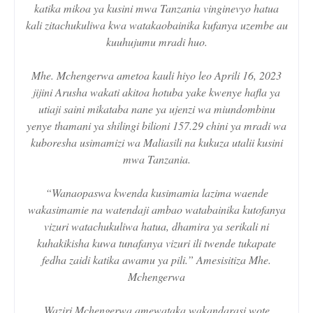
katika mikoa ya kusini mwa Tanzania vinginevyo hatua
kali zitachukuliwa kwa watakaobainika kufanya uzembe au
kuuhujumu mradi huo.
Mhe. Mchengerwa ametoa kauli hiyo leo Aprili 16, 2023
jijini Arusha wakati akitoa hotuba yake kwenye hafla ya
utiaji saini mikataba nane ya ujenzi wa miundombinu
yenye thamani ya shilingi bilioni 157.29 chini ya mradi wa
kuboresha usimamizi wa Maliasili na kukuza utalii kusini
mwa Tanzania.
“Wanaopaswa kwenda kusimamia lazima waende
wakasimamie na watendaji ambao watabainika kutofanya
vizuri watachukuliwa hatua, dhamira ya serikali ni
kuhakikisha kuwa tunafanya vizuri ili twende tukapate
fedha zaidi katika awamu ya pili.” Amesisitiza Mhe.
Mchengerwa
Waziri Mchengerwa amewataka wakandarasi wote