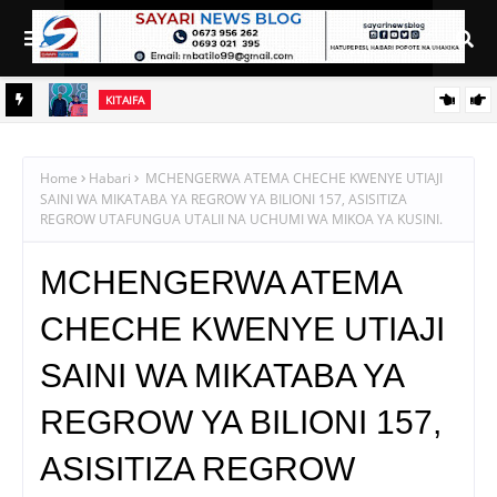
KITAIFA
RAIS SAMIA AIELEKEZA TAMISEMI KUSIMAMIA HUDUMA ZA
UGANI KWA TIJA NA UFANISI
Home
Habari
MCHENGERWA ATEMA CHECHE KWENYE UTIAJI
SAINI WA MIKATABA YA REGROW YA BILIONI 157, ASISITIZA
REGROW UTAFUNGUA UTALII NA UCHUMI WA MIKOA YA KUSINI.
MCHENGERWA ATEMA
CHECHE KWENYE UTIAJI
SAINI WA MIKATABA YA
REGROW YA BILIONI 157,
ASISITIZA REGROW