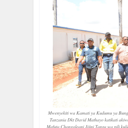
Mwenyekiti wa Kamati ya Kudumu ya Bunge
Tanzania Dkt David Mathayo katikati aki
Mafuta Chongoleani Jijini Tanga wa pili ku