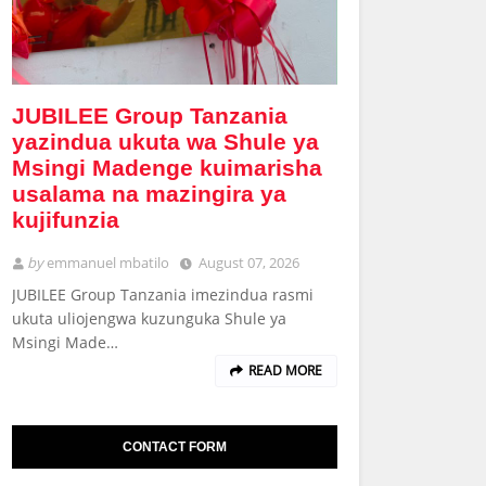
JUBILEE Group Tanzania
yazindua ukuta wa Shule ya
Msingi Madenge kuimarisha
usalama na mazingira ya
kujifunzia
by
emmanuel mbatilo
August 07, 2026
JUBILEE Group Tanzania imezindua rasmi
ukuta uliojengwa kuzunguka Shule ya
Msingi Made…
READ MORE
CONTACT FORM