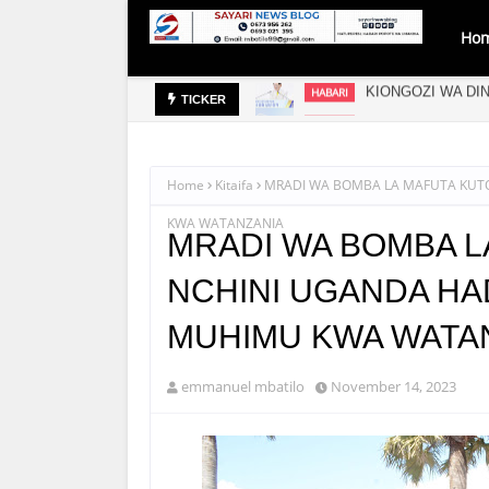
Ho
WASI WA KIMATAIFA
AZZA AKAMILISHA
HABARI
TICKER
Home
Kitaifa
MRADI WA BOMBA LA MAFUTA KUT
KWA WATANZANIA
MRADI WA BOMBA L
NCHINI UGANDA HA
MUHIMU KWA WATA
emmanuel mbatilo
November 14, 2023