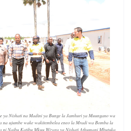
 ya Nishati na Madini ya Bunge la Jamhuri ya Muungano wa
wa na ujumbe wake wakitembelea eneo la Mradi wa Bomba la
lia ni Naibu Katibu Mkuu Wizara ya Nishati Athumani Mbutuka.