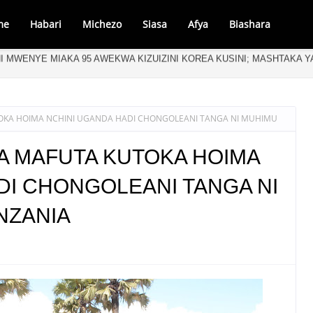
me
Habari
Michezo
Siasa
Afya
Biashara
 HATUA YA UPAUAJI, SASA AIBEBA AJENDA YA KUMALIZIA ZAHANATI
OKA HOIMA NCHINI UGANDA HADI CHONGOLEANI TANGA NI MUHIMU
A MAFUTA KUTOKA HOIMA
DI CHONGOLEANI TANGA NI
NZANIA