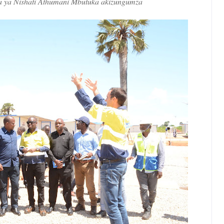
 ya Nishati Athumani Mbutuka akizungumza