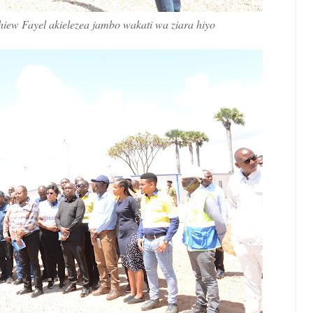
iew Fayel akielezea jambo wakati wa ziara hiyo