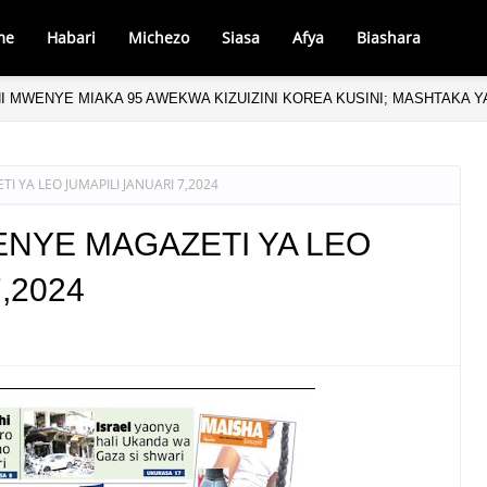
me
Habari
Michezo
Siasa
Afya
Biashara
NI MWENYE MIAKA 95 AWEKWA KIZUIZINI KOREA KUSINI; MASHTAKA 
 YA LEO JUMAPILI JANUARI 7,2024
NYE MAGAZETI YA LEO
,2024