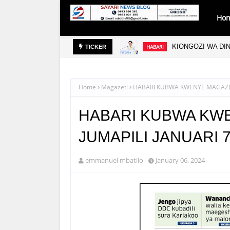
Ho
ANIA
KIONGOZI WA DI
HABARI
TICKER
Home
Magazeti
HABARI KUBWA KWENYE MAGAZETI
HABARI KUBWA KWE
JUMAPILI JANUARI 7
emmanuel mbatilo
January 06, 2024