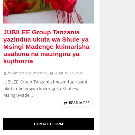
JUBILEE Group Tanzania
yazindua ukuta wa Shule ya
Msingi Madenge kuimarisha
usalama na mazingira ya
kujifunzia
by
emmanuel mbatilo
August 07, 2026
JUBILEE Group Tanzania imezindua rasmi
ukuta uliojengwa kuzunguka Shule ya
Msingi Made…
READ MORE
CONTACT FORM