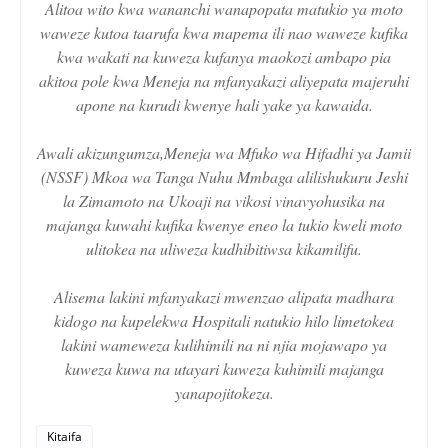
Alitoa wito kwa wananchi wanapopata matukio ya moto
waweze kutoa taarufa kwa mapema ili nao waweze kufika
kwa wakati na kuweza kufanya maokozi ambapo pia
akitoa pole kwa Meneja na mfanyakazi aliyepata majeruhi
apone na kurudi kwenye hali yake ya kawaida.
Awali akizungumza,Meneja wa Mfuko wa Hifadhi ya Jamii
(NSSF) Mkoa wa Tanga Nuhu Mmbaga alilishukuru Jeshi
la Zimamoto na Ukoaji na vikosi vinavyohusika na
majanga kuwahi kufika kwenye eneo la tukio kweli moto
ulitokea na uliweza kudhibitiwsa kikamilifu.
Alisema lakini mfanyakazi mwenzao alipata madhara
kidogo na kupelekwa Hospitali natukio hilo limetokea
lakini wameweza kulihimili na ni njia mojawapo ya
kuweza kuwa na utayari kuweza kuhimili majanga
yanapojitokeza.
Kitaifa