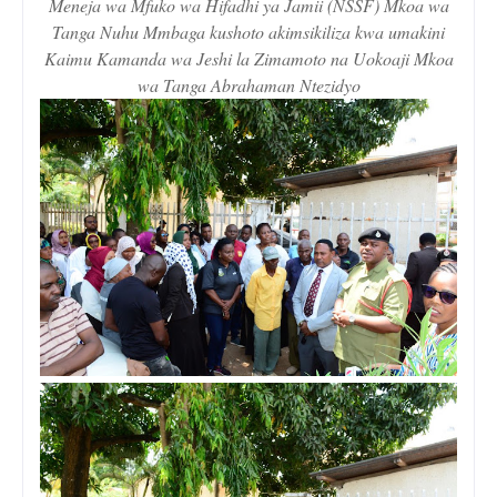
Meneja wa Mfuko wa Hifadhi ya Jamii (NSSF) Mkoa wa
Tanga Nuhu Mmbaga kushoto akimsikiliza kwa umakini
Kaimu Kamanda wa Jeshi la Zimamoto na Uokoaji Mkoa
wa Tanga Abrahaman Ntezidyo