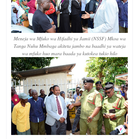
Meneja wa Mfuko wa Hifadhi ya Jamii (NSSF) Mkoa wa
Tanga Nuhu Mmbaga akiteta jambo na baadhi ya wateja
wa mfuko huo mara baada ya kutokea tukio hilo