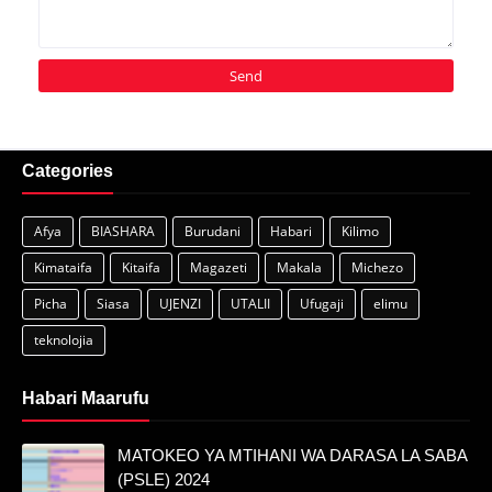
Categories
Afya
BIASHARA
Burudani
Habari
Kilimo
Kimataifa
Kitaifa
Magazeti
Makala
Michezo
Picha
Siasa
UJENZI
UTALII
Ufugaji
elimu
teknolojia
Habari Maarufu
MATOKEO YA MTIHANI WA DARASA LA SABA
(PSLE) 2024