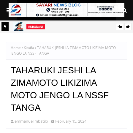
BURUDANI
JESCA SIMUCHILE AACHIA WIMBO MPYA ‘NDOA IHESHIMIWE’
DA
Home
Kitaifa
TAHARUKI JESHI LA ZIMAMOTO LIKIZIMA MOTO
JENGO LA NSSF TANGA
TAHARUKI JESHI LA
ZIMAMOTO LIKIZIMA
MOTO JENGO LA NSSF
TANGA
emmanuel mbatilo
February 15, 2024