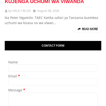
KUJENGA UCHUMI WA VIWANDA
by
OKULY BLOG
August 08, 2026
Na Peter Ngamilo- TAEC Katika safari ya Tanzania kuelekea
uchumi wa kisasa na wa viwan…
READ MORE
CONTACT FORM
Name
Email
*
Message
*