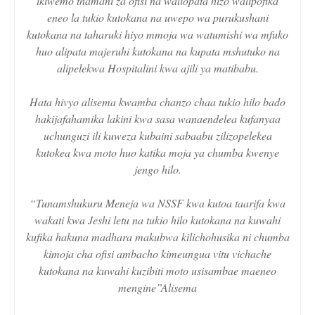
ikiwemo thamani za ofisi na waliopata hizo walipofika
eneo la tukio kutokana na uwepo wa purukushani
kutokana na taharuki hiyo mmoja wa watumishi wa mfuko
huo alipata majeruhi kutokana na kupata mshutuko na
alipelekwa Hospitalini kwa ajili ya matibabu.
Hata hivyo alisema kwamba chanzo chaa tukio hilo bado
hakijafahamika lakini kwa sasa wanaendelea kufanyaa
uchunguzi ili kuweza kubaini sabaabu zilizopelekea
kutokea kwa moto huo katika moja ya chumba kwenye
jengo hilo.
“Tunamshukuru Meneja wa NSSF kwa kutoa taarifa kwa
wakati kwa Jeshi letu na tukio hilo kutokana na kuwahi
kufika hakuna madhara makubwa kilichohusika ni chumba
kimoja cha ofisi ambacho kimeungua vitu vichache
kutokana na kuwahi kuzibiti moto usisambae maeneo
mengine”Alisema