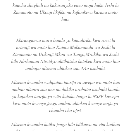
kuacha shughuli na kukusanyika eneo moja huku Jeshi la
Zimamoto na Ukoaji likifika na kufanikiwa kuzima moto
huo.
Akizungumza mara baada ya kumalizika kwa zoezi la
uzimaji wa moto huo Kaimu Makamanda wa Jeshi la
Zimamoto na Uokoaji Mkoa wa Tanga,Mrakibu wa Jeshi
hilo Abrhaman Ntezidyo alitibitisha kutokea kwa moto huo
ambapo alisema ulitokea saa 4.4o asubuhi.
Alisema kwamba walipataa taarifa za uwepo wa moto huo
ambao ulianza saa nne na dakika arobaini asubuhi baada
ya kupokea taarifa ya wito kutoka Jengo la NSSF kuwepo
kwa moto kwenye jengo ambao ulitokea kwenye moja ya
chumba cha ofisi.
Alisema kwamba katika jengo hilo kilikuwa na vitu kadhaa