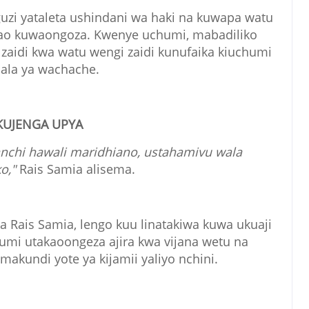
guzi yataleta ushindani wa haki na kuwapa watu
ao kuwaongoza. Kwenye uchumi, mabadiliko
 zaidi kwa watu wengi zaidi kunufaika kiuchumi
ala ya wachache.
KUJENGA UPYA
hi hawali maridhiano, ustahamivu wala
o,"
Rais Samia alisema.
 Rais Samia, lengo kuu linatakiwa kuwa ukuaji
mi utakaoongeza ajira kwa vijana wetu na
makundi yote ya kijamii yaliyo nchini.