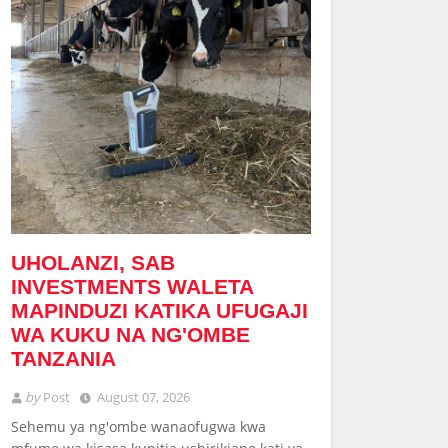
UHOLANZI, SAB
INVESTMENTS WALETA
MAPINDUZI KATIKA UFUGAJI
WA KUKU NA NG'OMBE
TANZANIA
by
Post
August 07, 2026
Sehemu ya ng'ombe wanaofugwa kwa