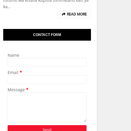
mfumo wa kisasa kupitia ushirikiano kati ya
ka…
READ MORE
CONTACT FORM
Name
Email
*
Message
*