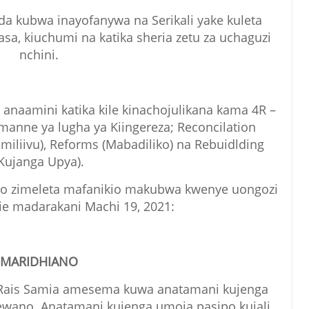
da kubwa inayofanywa na Serikali yake kuleta
asa, kiuchumi na katika sheria zetu za uchaguzi
nchini.
anaamini katika kile kinachojulikana kama 4R –
anne ya lugha ya Kiingereza; Reconcilation
amiliivu), Reforms (Mabadiliko) na Rebuidlding
Kujanga Upya).
azo zimeleta mafanikio makubwa kwenye uongozi
ie madarakani Machi 19, 2021:
MARIDHIANO
.Rais Samia amesema kuwa anatamani kujenga
ewano. Anatamani kujenga umoja pasipo kujali