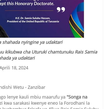
a shahada nyingine ya udaktari
kuu kikubwa cha Uturuki chamtunuku Rais Samia
hada ya udaktari
Aprili 18, 2024
dishi Wetu - Zanzibar
o lenye kauli mbiu maarufu ya
"Songa na
i kwa sarakasi kwenye eneo la Forodhani la