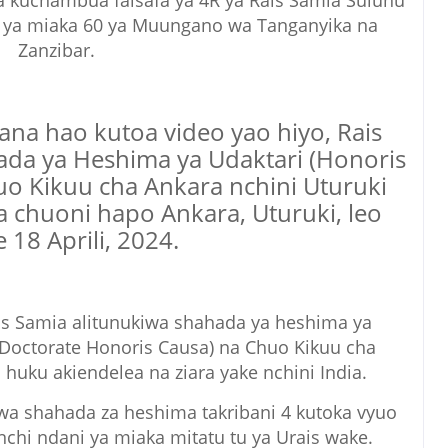
 kuchambua falsafa ya 4R ya Rais Samia Suluhu
ya miaka 60 ya Muungano wa Tanganyika na
Zanzibar.
jana hao kutoa video yao hiyo, Rais
da ya Heshima ya Udaktari (Honoris
o Kikuu cha Ankara nchini Uturuki
ka chuoni hapo Ankara, Uturuki, leo
 18 Aprili, 2024.
s Samia alitunukiwa shahada ya heshima ya
 (Doctorate Honoris Causa) na Chuo Kikuu cha
 huku akiendelea na ziara yake nchini India.
wa shahada za heshima takribani 4 kutoka vyuo
nchi ndani ya miaka mitatu tu ya Urais wake.