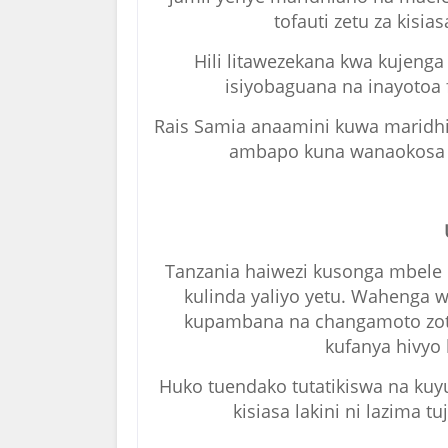
tofauti zetu za kisias
Hili litawezekana kwa kujenga
isiyobaguana na inayotoa
Rais Samia anaamini kuwa maridhi
ambapo kuna wanaokosa fu
Tanzania haiwezi kusonga mbele
kulinda yaliyo yetu. Wahenga
kupambana na changamoto zote
kufanya hivyo
Huko tuendako tutatikiswa na kuyu
kisiasa lakini ni lazima 