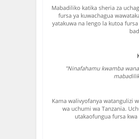
Mabadiliko katika sheria za ucha
fursa ya kuwachagua wawatak
yatakuwa na lengo la kutoa fursa
bad
"Ninafahamu kwamba wananc
mabadilik
Kama walivyofanya watangulizi wa
wa uchumi wa Tanzania. Uchu
utakaofungua fursa kwa 