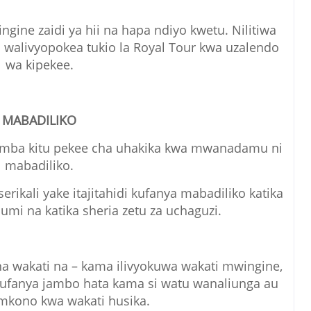
ngine zaidi ya hii na hapa ndiyo kwetu. Nilitiwa
walivyopokea tukio la Royal Tour kwa uzalendo
wa kipekee.
MABADILIKO
ba kitu pekee cha uhakika kwa mwanadamu ni
mabadiliko.
ikali yake itajitahidi kufanya mabadiliko katika
umi na katika sheria zetu za uchaguzi.
a wakati na – kama ilivyokuwa wakati mwingine,
kufanya jambo hata kama si watu wanaliunga au
mkono kwa wakati husika.