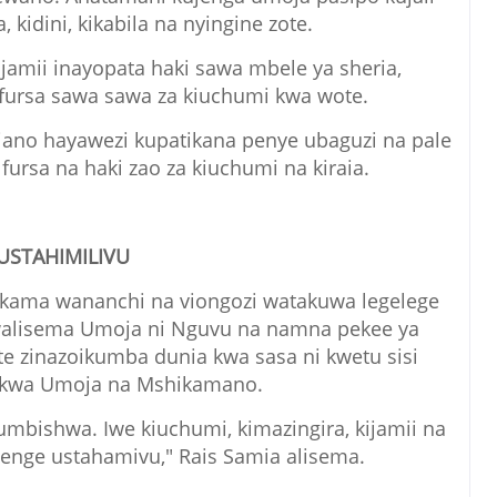
a, kidini, kikabila na nyingine zote.
 jamii inayopata haki sawa mbele ya sheria,
 fursa sawa sawa za kiuchumi kwa wote.
ano hayawezi kupatikana penye ubaguzi na pale
rsa na haki zao za kiuchumi na kiraia.
USTAHIMILIVU
 kama wananchi na viongozi watakuwa legelege
 walisema Umoja ni Nguvu na namna pekee ya
 zinazoikumba dunia kwa sasa ni kwetu sisi
 kwa Umoja na Mshikamano.
mbishwa. Iwe kiuchumi, kimazingira, kijamii na
tujenge ustahamivu," Rais Samia alisema.