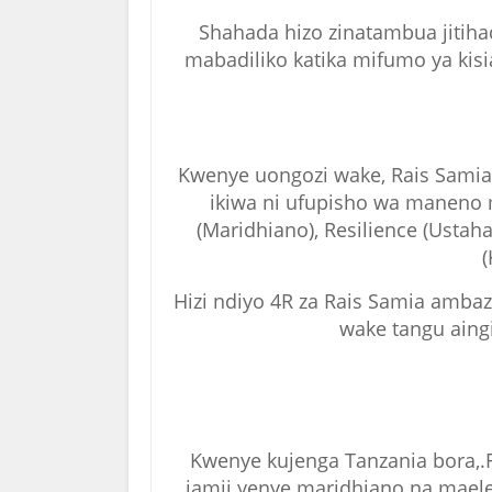
Shahada hizo zinatambua jitiha
mabadiliko katika mifumo ya kisi
Kwenye uongozi wake, Rais Samia 
ikiwa ni ufupisho wa maneno m
(Maridhiano), Resilience (Ustah
(
Hizi ndiyo 4R za Rais Samia amb
wake tangu aing
Kwenye kujenga Tanzania bora,
jamii yenye maridhiano na mael