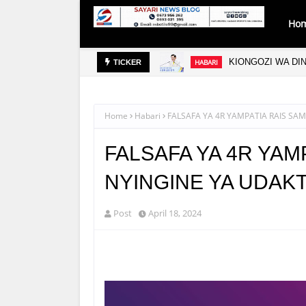
Ho
ANIA
KIONGOZI WA DI
HABARI
TICKER
Home
Habari
FALSAFA YA 4R YAMPATIA RAIS SA
FALSAFA YA 4R YAM
NYINGINE YA UDAKT
Post
April 18, 2024