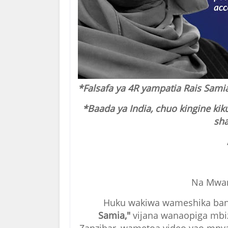
*Falsafa ya 4R yampatia Rais Sami
*Baada ya India, chuo kingine ki
sha
Na Mwan
Huku wakiwa wameshika bang
Samia,"
vijana wanaopiga mbiz