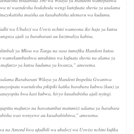
a waendesha bodaboda 160 wa Wilaya ya Handeni wamepatiwa
wa ni waendesha bodaboda wengi kutofuata sheria za usalama
 zinazokatisha maisha au kusababisha ulemavu wa kudumu.
fadhi wa Ubalozi wa Uswis nchini wameona iko haja ya kutoa
nguza ajali za barabarani au kuzimaliza kabisa.
imbali ya Mkoa wa Tanga na sasa tumefika Handeni kutoa
 wamekumbushwa umuhimu wa kufuata sheria na alama za
 mafunzo ya kutoa huduma ya kwanza,” amesema.
salama Barabarani Wilaya ya Handeni Inspekta Gwantwa
yoipata waendesha pikipiki katika barabara kubwa (kuu) za
nayopita kwa kasi kubwa, hivyo kusababisha ajali nyingi.
ajapitia mafunzo na hawatambui matumizi salama ya barabara
ababisha wao wenyewe au kusababishiwa,” amesema.
a na Amend kwa ufadhili wa ubalozi wa Uswiss nchini kufika