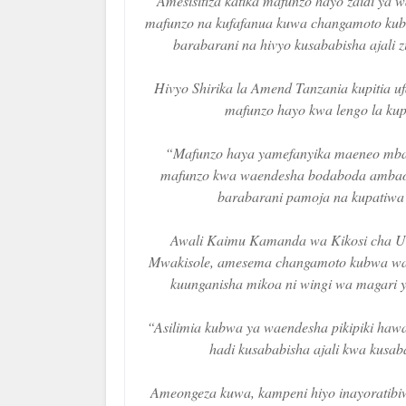
Amesisitiza katika mafunzo hayo zaidi y
mafunzo na kufafanua kuwa changamoto kub
barabarani na hivyo kusababisha ajali
Hivyo Shirika la Amend Tanzania kupitia u
mafunzo hayo kwa lengo la kupu
“Mafunzo haya yamefanyika maeneo mbal
mafunzo kwa waendesha bodaboda ambao
barabarani pamoja na kupatiwa
Awali Kaimu Kamanda wa Kikosi cha U
Mwakisole, amesema changamoto kubwa wana
kuunganisha mikoa ni wingi wa magari ya
“Asilimia kubwa ya waendesha pikipiki haw
hadi kusababisha ajali kwa kus
Ameongeza kuwa, kampeni hiyo inayoratibiw