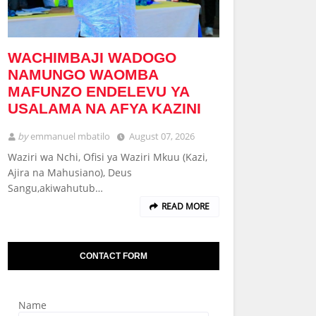
WACHIMBAJI WADOGO
NAMUNGO WAOMBA
MAFUNZO ENDELEVU YA
USALAMA NA AFYA KAZINI
by
emmanuel mbatilo
August 07, 2026
Waziri wa Nchi, Ofisi ya Waziri Mkuu (Kazi,
Ajira na Mahusiano), Deus
Sangu,akiwahutub…
READ MORE
CONTACT FORM
Name