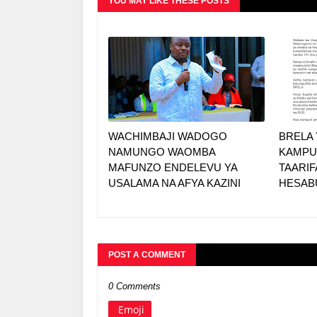
YOU MAY LIKE THESE POSTS
WACHIMBAJI WADOGO
BRELA
NAMUNGO WAOMBA
KAMPU
MAFUNZO ENDELEVU YA
TAARIF
USALAMA NA AFYA KAZINI
HESAB
POST A COMMENT
0 Comments
Emoji