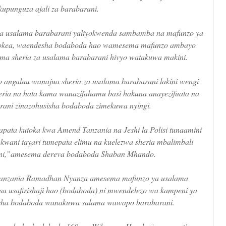
 kupunguza ajali za barabarani.
a usalama barabarani yaliyokwenda sambamba na mafunzo ya
etokea, waendesha bodaboda hao wamesema mafunzo ambayo
 sheria za usalama barabarani hivyo watakuwa makini.
angalau wanajua sheria za usalama barabarani lakini wengi
ria na hata kama wanazifahamu basi hakuna anayezifuata na
arani zinazohusisha bodaboda zimekuwa nyingi.
pata kutoka kwa Amend Tanzania na Jeshi la Polisi tunaamini
kwani tayari tumepata elimu na kuelezwa sheria mbalimbali
ani,”amesema dereva bodaboda Shaban Mhando.
anzania Ramadhan Nyanza amesema mafunzo ya usalama
a usafirishaji hao (bodaboda) ni mwendelezo wa kampeni ya
esha bodaboda wanakuwa salama wawapo barabarani.