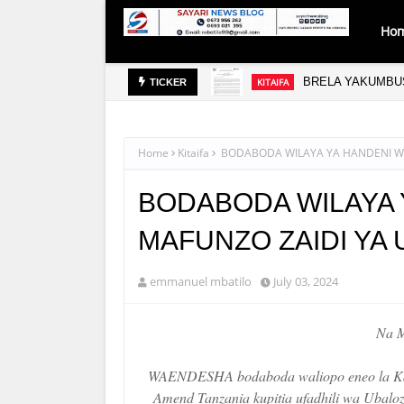
Ho
BRELA YAKUMBUS
KITAIFA
TICKER
Home
Kitaifa
BODABODA WILAYA YA HANDENI W
BODABODA WILAYA
MAFUNZO ZAIDI YA
emmanuel mbatilo
July 03, 2024
Na M
WAENDESHA bodaboda waliopo eneo la Kab
Amend Tanzania kupitia ufadhili wa Ubalo