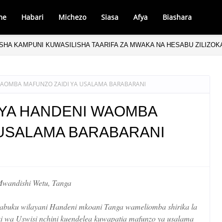
me
Habari
Michezo
Siasa
Afya
Biashara
HA KAMPUNI KUWASILISHA TAARIFA ZA MWAKA NA HESABU ZILIZO
AOMBA MAFUNZO ZAIDI YA USALAMA BARABARANI
 YA HANDENI WAOMBA
 USALAMA BARABARANI
wandishi Wetu, Tanga
uku wilayani Handeni mkoani Tanga wameliomba shirika la
zi wa Uswisi nchini kuendelea kuwapatia mafunzo ya usalama