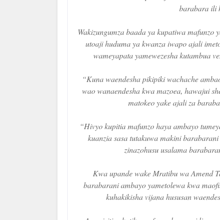
barabara ili
Wakizungumza baada ya kupatiwa mafunzo y
utoaji huduma ya kwanza iwapo ajali im
wameyapata yamewezesha kutambua vema
“Kuna waendesha pikipiki wachache ambao 
wao wanaendesha kwa mazoea, hawajui she
matokeo yake ajali za barab
“Hivyo kupitia mafunzo haya ambayo tumeya
kuanzia sasa tutakuwa makini barabarani 
zinazohusu usalama barabar
Kwa upande wake Mratibu wa Amend T
barabarani ambayo yametolewa kwa maofis
kuhakikisha vijana hususan waend