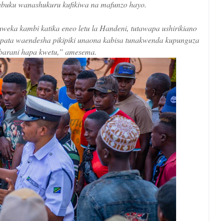
abuku wanashukuru kufikiwa na mafunzo hayo.
weka kambi katika eneo letu la Handeni, tutawapa ushirikiano
ata waendesha pikipiki unaona kabisa tunakwenda kupunguza
abarani hapa kwetu,” amesema.