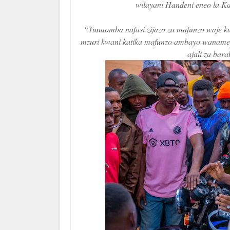
wilayani Handeni eneo la K
“Tunaomba nafasi zijazo za mafunzo waje ku
mzuri kwani katika mafunzo ambayo wanamep
ajali za bar