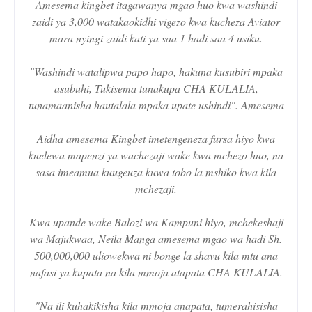
Amesema kingbet itagawanya mgao huo kwa washindi
zaidi ya 3,000 watakaokidhi vigezo kwa kucheza Aviator
mara nyingi zaidi kati ya saa 1 hadi saa 4 usiku.
"Washindi watalipwa papo hapo, hakuna kusubiri mpaka
asubuhi, Tukisema tunakupa CHA KULALIA,
tunamaanisha hautalala mpaka upate ushindi". Amesema
Aidha amesema Kingbet imetengeneza fursa hiyo kwa
kuelewa mapenzi ya wachezaji wake kwa mchezo huo, na
sasa imeamua kuugeuza kuwa tobo la mshiko kwa kila
mchezaji.
Kwa upande wake Balozi wa Kampuni hiyo, mchekeshaji
wa Majukwaa, Neila Manga amesema mgao wa hadi Sh.
500,000,000 uliowekwa ni bonge la shavu kila mtu ana
nafasi ya kupata na kila mmoja atapata CHA KULALIA.
"Na ili kuhakikisha kila mmoja anapata, tumerahisisha