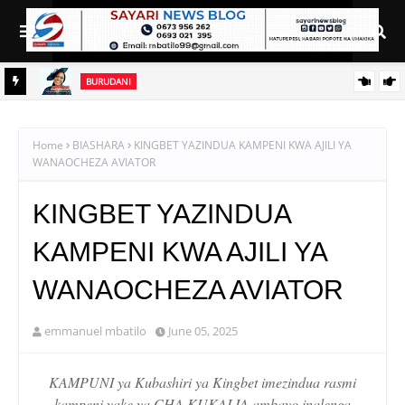
BURUDANI
JESCA SIMUCHILE AACHIA WIMBO MPYA ‘NDOA IHESHIMIWE’
DA
Home
BIASHARA
KINGBET YAZINDUA KAMPENI KWA AJILI YA
WANAOCHEZA AVIATOR
KINGBET YAZINDUA
KAMPENI KWA AJILI YA
WANAOCHEZA AVIATOR
emmanuel mbatilo
June 05, 2025
KAMPUNI ya Kubashiri ya Kingbet imezindua rasmi
kampeni yake ya CHA KUKALIA ambayo inalenga