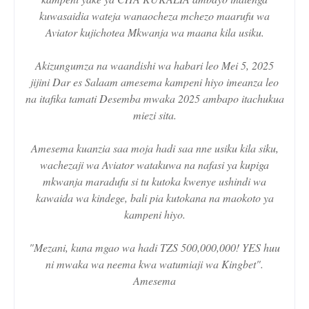
kuwasaidia wateja wanaocheza mchezo maarufu wa
Aviator kujichotea Mkwanja wa maana kila usiku.
Akizungumza na waandishi wa habari leo Mei 5, 2025
jijini Dar es Salaam amesema kampeni hiyo imeanza leo
na itafika tamati Desemba mwaka 2025 ambapo itachukua
miezi sita.
Amesema kuanzia saa moja hadi saa nne usiku kila siku,
wachezaji wa Aviator watakuwa na nafasi ya kupiga
mkwanja maradufu si tu kutoka kwenye ushindi wa
kawaida wa kindege, bali pia kutokana na maokoto ya
kampeni hiyo.
"Mezani, kuna mgao wa hadi TZS 500,000,000! YES huu
ni mwaka wa neema kwa watumiaji wa Kingbet".
Amesema