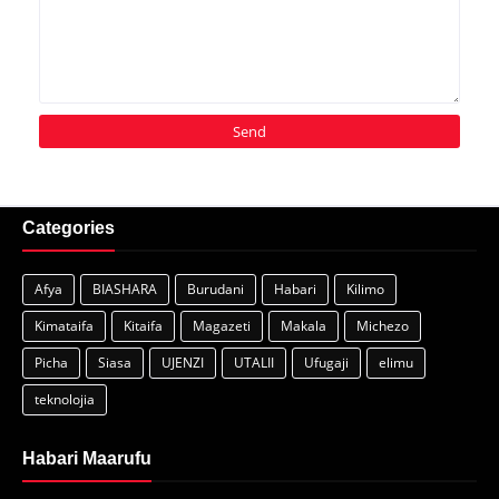
Categories
Afya
BIASHARA
Burudani
Habari
Kilimo
Kimataifa
Kitaifa
Magazeti
Makala
Michezo
Picha
Siasa
UJENZI
UTALII
Ufugaji
elimu
teknolojia
Habari Maarufu