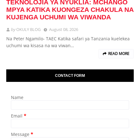
TEKNOLOJIA YA NYUKLIA: MCHANGO
MPYA KATIKA KUONGEZA CHAKULA NA
KUJENGA UCHUMI WA VIWANDA
by
OKULY BLOG
August 08, 2026
Na Peter Ngamilo- TAEC Katika safari ya Tanzania kuelekea
uchumi wa kisasa na wa viwan…
READ MORE
CONTACT FORM
Name
Email
*
Message
*