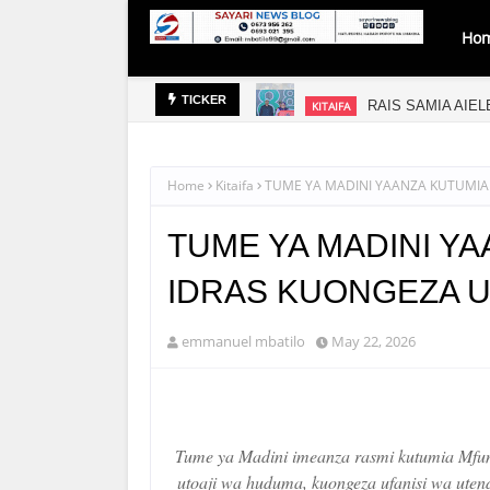
Ho
RAIS SAMIA AIE
KITAIFA
TICKER
Home
Kitaifa
TUME YA MADINI YAANZA KUTUMIA
TUME YA MADINI Y
IDRAS KUONGEZA U
emmanuel mbatilo
May 22, 2026
Tume ya Madini imeanza rasmi kutumia Mfu
utoaji wa huduma, kuongeza ufanisi wa utend