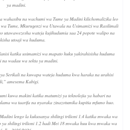
ya madini.
ha wahasibu na wachumi wa Tume ya Madini kilichomalizika leo
i wa Tume, Mkurugenzi wa Utawala na Usimamizi wa Rasilimali
o utawawezesha wateja kujihudumia saa 24 popote walipo na
kisha utoaji wa huduma.
nisi katika usimamizi wa mapato huku yakirahisisha huduma
 na wadau wa sekta ya madini.
ya Serikali na kuwapa wateja huduma kwa haraka na urahisi
di,” amesema Kabigi.
i kuwa makini katika matumizi ya teknolojia ya habari na
ama wa taarifa na nyaraka zinazotumika kupitia mfumo huo.
adini lengo la kukusanya shilingi trilioni 1.4 katika mwaka wa
 ya shilingi trilioni 1.2 hadi Mei 18 mwaka huu kwa mwaka wa