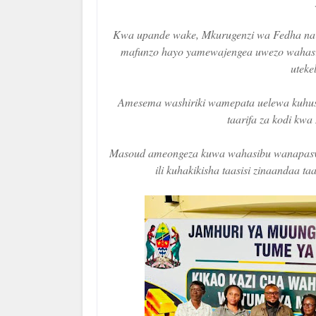
Kwa upande wake, Mkurugenzi wa Fedha na
mafunzo hayo yamewajengea uwezo wahas
uteke
Amesema washiriki wamepata uelewa kuhusu
taarifa za kodi kw
Masoud ameongeza kuwa wahasibu wanapaswa
ili kuhakikisha taasisi zinaandaa t