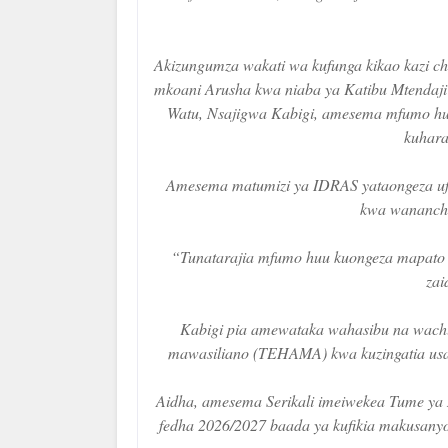
Akizungumza wakati wa kufunga kikao kazi c
mkoani Arusha kwa niaba ya Katibu Mtendaj
Watu, Nsajigwa Kabigi, amesema mfumo hu
kuhara
Amesema matumizi ya IDRAS yataongeza ufa
kwa wananchi
“Tunatarajia mfumo huu kuongeza mapato 
zai
Kabigi pia amewataka wahasibu na wachum
mawasiliano (TEHAMA) kwa kuzingatia usal
Aidha, amesema Serikali imeiwekea Tume ya M
fedha 2026/2027 baada ya kufikia makusanyo