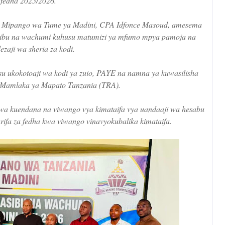
fedha 2025/2026.
 Mipango wa Tume ya Madini, CPA Idfonce Masoud, amesema
ibu na wachumi kuhusu matumizi ya mfumo mpya pamoja na
lezaji wa sheria za kodi.
 ukokotoaji wa kodi ya zuio, PAYE na namna ya kuwasilisha
a Mamlaka ya Mapato Tanzania (TRA).
 kuendana na viwango vya kimataifa vya uandaaji wa hesabu
aarifa za fedha kwa viwango vinavyokubalika kimataifa.