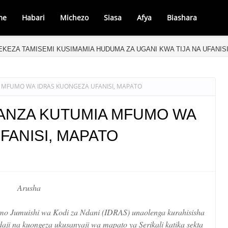
me
Habari
Michezo
Siasa
Afya
Biashara
LEKEZA TAMISEMI KUSIMAMIA HUDUMA ZA UGANI KWA TIJA NA UFANIS
 MFUMO WA IDRAS KUONGEZA UFANISI, MAPATO
AANZA KUTUMIA MFUMO WA
FANISI, MAPATO
Arusha
mo Jumuishi wa Kodi za Ndani (IDRAS) unaolenga kurahisisha
aji na kuongeza ukusanyaji wa mapato ya Serikali katika sekta