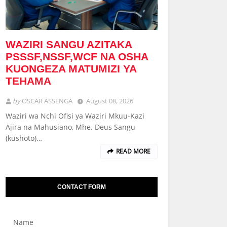
WAZIRI SANGU AZITAKA
PSSSF,NSSF,WCF NA OSHA
KUONGEZA MATUMIZI YA
TEHAMA
by
OSCAR ASSENGA
August 08, 2026
Waziri wa Nchi Ofisi ya Waziri Mkuu-Kazi
Ajira na Mahusiano, Mhe. Deus Sangu
(kushoto)…
READ MORE
CONTACT FORM
Name