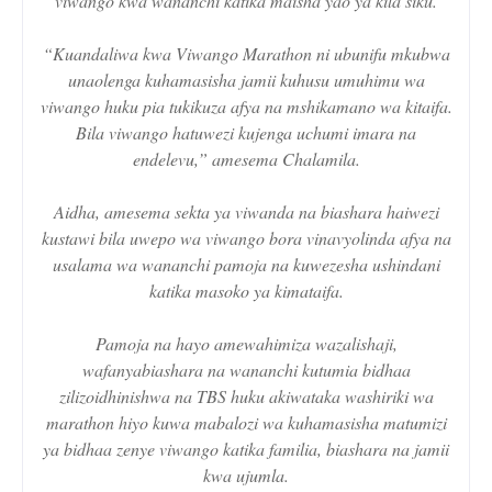
viwango kwa wananchi katika maisha yao ya kila siku.
“Kuandaliwa kwa Viwango Marathon ni ubunifu mkubwa
unaolenga kuhamasisha jamii kuhusu umuhimu wa
viwango huku pia tukikuza afya na mshikamano wa kitaifa.
Bila viwango hatuwezi kujenga uchumi imara na
endelevu,” amesema Chalamila.
Aidha, amesema sekta ya viwanda na biashara haiwezi
kustawi bila uwepo wa viwango bora vinavyolinda afya na
usalama wa wananchi pamoja na kuwezesha ushindani
katika masoko ya kimataifa.
Pamoja na hayo amewahimiza wazalishaji,
wafanyabiashara na wananchi kutumia bidhaa
zilizoidhinishwa na TBS huku akiwataka washiriki wa
marathon hiyo kuwa mabalozi wa kuhamasisha matumizi
ya bidhaa zenye viwango katika familia, biashara na jamii
kwa ujumla.