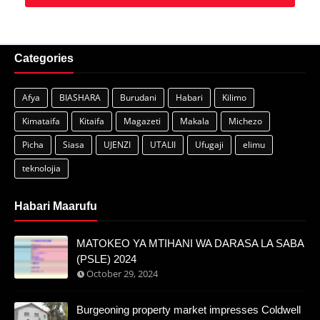
Categories
Afya
BIASHARA
Burudani
Habari
Kilimo
Kimataifa
Kitaifa
Magazeti
Makala
Michezo
Picha
Siasa
UJENZI
UTALII
Ufugaji
elimu
teknolojia
Habari Maarufu
MATOKEO YA MTIHANI WA DARASA LA SABA
(PSLE) 2024
October 29, 2024
Burgeoning property market impresses Coldwell