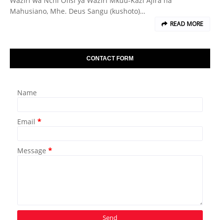
Waziri wa Nchi Ofisi ya Waziri Mkuu-Kazi Ajira na
Mahusiano, Mhe. Deus Sangu (kushoto)…
READ MORE
CONTACT FORM
Name
Email
*
Message
*