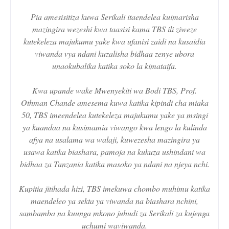
Pia amesisitiza kuwa Serikali itaendelea kuimarisha
mazingira wezeshi kwa taasisi kama TBS ili ziweze
kutekeleza majukumu yake kwa ufanisi zaidi na kusaidia
viwanda vya ndani kuzalisha bidhaa zenye ubora
unaokubalika katika soko la kimataifa.
Kwa upande wake Mwenyekiti wa Bodi TBS, Prof.
Othman Chande amesema kuwa katika kipindi cha miaka
50, TBS imeendelea kutekeleza majukumu yake ya msingi
ya kuandaa na kusimamia viwango kwa lengo la kulinda
afya na usalama wa walaji, kuwezesha mazingira ya
usawa katika biashara, pamoja na kukuza ushindani wa
bidhaa za Tanzania katika masoko ya ndani na njeya nchi.
Kupitia jitihada hizi, TBS imekuwa chombo muhimu katika
maendeleo ya sekta ya viwanda na biashara nchini,
sambamba na kuunga mkono juhudi za Serikali za kujenga
uchumi waviwanda.