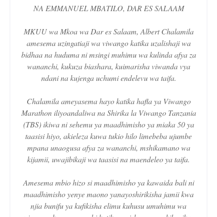
NA EMMANUEL MBATILO, DAR ES SALAAM
MKUU wa Mkoa wa Dar es Salaam, Albert Chalamila
amesema uzingatiaji wa viwango katika uzalishaji wa
bidhaa na huduma ni msingi muhimu wa kulinda afya za
wananchi, kukuza biashara, kuimarisha viwanda vya
ndani na kujenga uchumi endelevu wa taifa.
Chalamila ameyasema hayo katika hafla ya Viwango
Marathon iliyoandaliwa na Shirika la Viwango Tanzania
(TBS) ikiwa ni sehemu ya maadhimisho ya miaka 50 ya
taasisi hiyo, akieleza kuwa tukio hilo limebeba ujumbe
mpana unaogusa afya za wananchi, mshikamano wa
kijamii, uwajibikaji wa taasisi na maendeleo ya taifa.
Amesema mbio hizo si maadhimisho ya kawaida bali ni
maadhimisho yenye maono yanayoshirikisha jamii kwa
njia bunifu ya kufikisha elimu kuhusu umuhimu wa