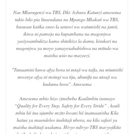
Nae Mkurugenzi wa TBS, Dkt. Ashura Katunzi amesema
tukio hilo pia linaendana na Mpango Mkakati wa TBS,
hususan katika eneo la ustawi wa watumishi na jamii,
ikiwa ni pamoja na kupambana na magonjwa
yasiyoambukiza kama shinikizo la damu, kisukari na
magonjwa ya moyo yanayosababishwa na mtindo wa
maisha usio na mazoezi.
"Tunaamini kuwa afya bora ni mtaji wa taifa, na mtumishi
mwenye afya ni msingi wa tija, ubunifu na utoaji wa
huduma bora". Amesema
Amesema mbio hizo zimebeba Kaulimbiu isemayo
“Quality for Every Step, Safety for Every Stride” . kauli
mbiu hii ina ujumbe mzito kwani hii inamaanisha Kila
hatua ya maendeleo inahitaji ubora, na kila safari ya
maisha inahitaji usalama. Hivyo ndivyo TBS inavyojikita