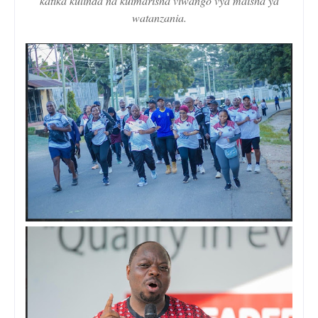
katika kulinda na kuimarisha viwango vya maisha ya
watanzania.