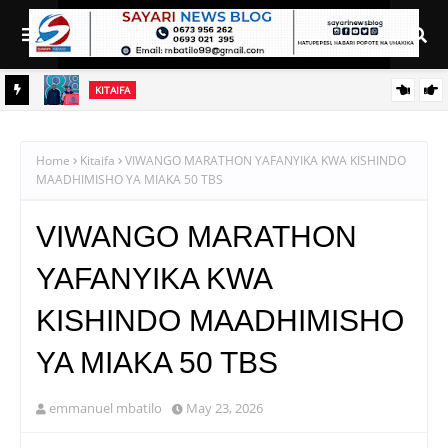
KITAIFA
RAIS SAMIA AIELEKEZA TAMISEMI KUSIMAMIA HUDUMA ZA
UGANI KWA TIJA NA UFANISI
Home
Kitaifa
VIWANGO MARATHON YAFANYIKA KWA KISHINDO
MAADHIMISHO YA MIAKA 50 TBS
VIWANGO MARATHON
YAFANYIKA KWA
KISHINDO MAADHIMISHO
YA MIAKA 50 TBS
emmanuel mbatilo
May 23, 2026