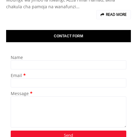
chakula cha pamoja na wanafunzi…
READ MORE
CONTACT FORM
Name
Email
*
Message
*