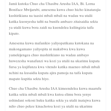
Jamii kutoka Chuo cha Uhasibu Arusha IAA, Bi. Lorna
Boniface Mwijarubi, amesema kuwa chuo hicho kinatarajia
kushirikiana na taasisi mbali mbali na wadau wa utalii
katika kuonyesha tafiti na bunifu ambazo zitaisaidia sekta
ya utalii kuwa bora zaidi na kuendelea kuliingizia taifa
kipato.
Amesema kuwa mafanikio yaliyopatikana kutokana na
makongamano yaliyopita ni makubwa kwa kuwa
yamekijengea chuo mashirikiano na wadau ambayo
huwezesha wanafunzi wa kozi ya utalii na ukarimu kupata
fursa ya kujifunza kwa vitendo katika maeneo mbali mbali
nchini na kusaidia kupata ajira pamoja na taifa kupata
mapato kupitia sekta hiyo.
Chuo cha Uhasibu Arusha IAA kimeendelea kuwa maarufu
katika sekta mbali mbali kwa kutoa elimu bora yenye
ushindani sokoni huku katika sekta ya utalii inatajwa kuwa
ndio chuo pekee kinachotoa kozi ya utalii na ukarimu