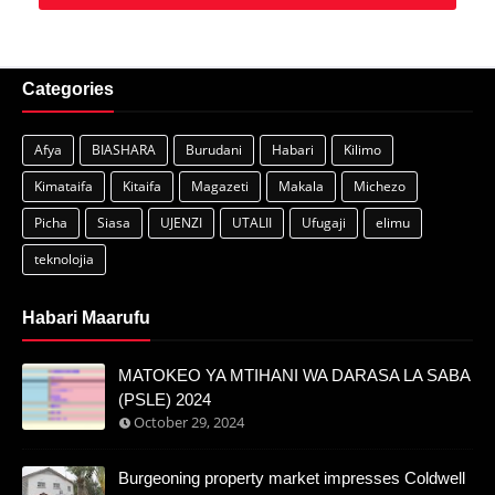
Categories
Afya
BIASHARA
Burudani
Habari
Kilimo
Kimataifa
Kitaifa
Magazeti
Makala
Michezo
Picha
Siasa
UJENZI
UTALII
Ufugaji
elimu
teknolojia
Habari Maarufu
MATOKEO YA MTIHANI WA DARASA LA SABA
(PSLE) 2024
October 29, 2024
Burgeoning property market impresses Coldwell