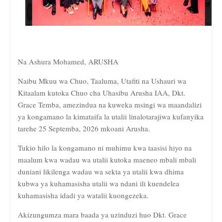
Na Ashura Mohamed, ARUSHA
Naibu Mkuu wa Chuo, Taaluma, Utafiti na Ushauri wa
Kitaalam kutoka Chuo cha Uhasibu Arusha IAA, Dkt.
Grace Temba, amezindua na kuweka msingi wa maandalizi
ya kongamano la kimataifa la utalii linalotarajiwa kufanyika
tarehe 25 Septemba, 2026 mkoani Arusha.
Tukio hilo la kongamano ni muhimu kwa taasisi hiyo na
maalum kwa wadau wa utalii kutoka maeneo mbali mbali
duniani likilenga wadau wa sekta ya utalii kwa dhima
kubwa ya kuhamasisha utalii wa ndani ili kuendelea
kuhamasisha idadi ya watalii kuongezeka.
Akizungumza mara baada ya uzinduzi huo Dkt. Grace