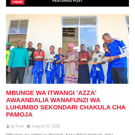
FEATURED POST
HABARI
MBUNGE WA ITWANGI 'AZZA'
AWAANDALIA WANAFUNZI WA
LUHUMBO SEKONDARI CHAKULA CHA
PAMOJA
by
Post
August 07, 2026
Mbunge wa Jimbo la Itwangi, Azza Hillal Hamad, akila