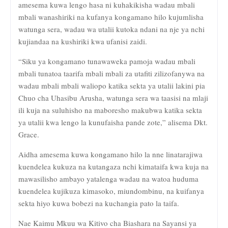
amesema kuwa lengo hasa ni kuhakikisha wadau mbali
mbali wanashiriki na kufanya kongamano hilo kujumlisha
watunga sera, wadau wa utalii kutoka ndani na nje ya nchi
kujiandaa na kushiriki kwa ufanisi zaidi.
“Siku ya kongamano tunawaweka pamoja wadau mbali
mbali tunatoa taarifa mbali mbali za utafiti zilizofanywa na
wadau mbali mbali waliopo katika sekta ya utalii lakini pia
Chuo cha Uhasibu Arusha, watunga sera wa taasisi na mlaji
ili kuja na suluhisho na maboresho makubwa katika sekta
ya utalii kwa lengo la kunufaisha pande zote,” alisema Dkt.
Grace.
Aidha amesema kuwa kongamano hilo la nne linatarajiwa
kuendelea kukuza na kutangaza nchi kimataifa kwa kuja na
mawasilisho ambayo yatalenga wadau na watoa huduma
kuendelea kujikuza kimasoko, miundombinu, na kuifanya
sekta hiyo kuwa bobezi na kuchangia pato la taifa.
Nae Kaimu Mkuu wa Kitivo cha Biashara na Sayansi ya